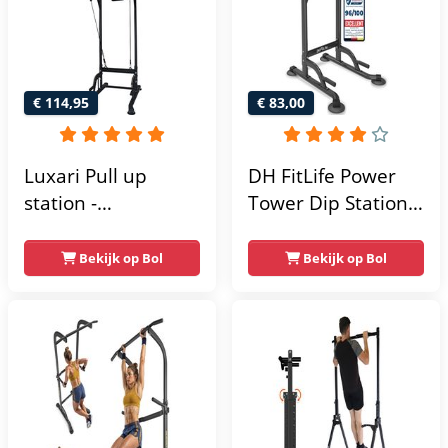
€ 114,95
€ 83,00
Luxari Pull up
DH FitLife Power
station -
Tower Dip Station |
Weerstandsbanden
optrekstang
- Dip Station - Pull
vrijstaand | dip
Bekijk op Bol
Bekijk op Bol
Up Bar -
barren rugtrainer |
Optrekstang -
krachtstation
Krachtstation -
krachttoren |
Power Rack -
fitnessstation |
Verstelbaar -
power rack voor
Krachttraining
thuis gym |
krachttraining voor