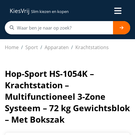
KiesVrij
Slim kiezen en kopen
Hop-Sport HS-1054K – Krachtstation – Multifunctioneel
Home
Sport
Apparaten
Krachtstations
Hop-Sport HS-1054K –
Krachtstation –
Multifunctioneel 3-Zone
Systeem – 72 kg Gewichtsblok
– Met Bokszak