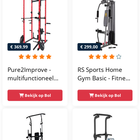
thuis - Compact en
multifunctioneel -
Incl. gratis fitness
app
€ 369,99
€ 299,00
Pure2Improve -
RS Sports Home
multifunctioneel
Gym Basic - Fitness
power rack-
Krachtstation
krachtstation -
Bekijk op Bol
Bekijk op Bol
home gym -
215x111x142