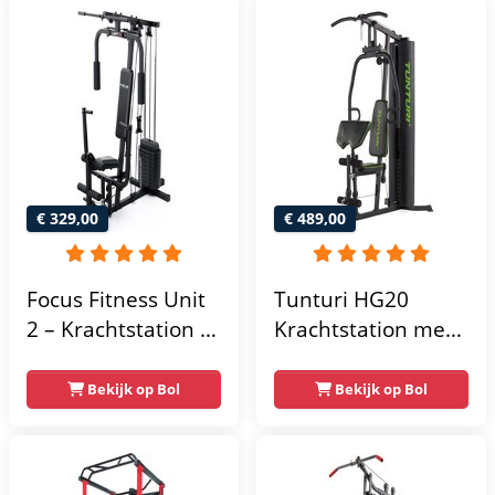
€ 329,00
€ 489,00
Focus Fitness Unit
Tunturi HG20
2 – Krachtstation –
Krachtstation met
Home Gym – 50 kg
gewichten -
– Lat Pulley
Compacte home
Bekijk op Bol
Bekijk op Bol
gym met lat pulley
- Fitness
krachtstation voor