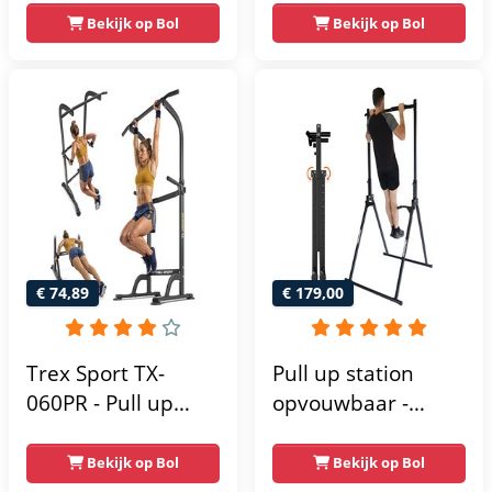
- Dip Station - Pull
vrijstaand | dip
Bekijk op Bol
Bekijk op Bol
Up Bar -
barren rugtrainer |
Optrekstang -
krachtstation
Krachtstation -
krachttoren |
Power Rack -
fitnessstation |
Verstelbaar -
power rack voor
Krachttraining
thuis gym |
krachttraining voor
thuis
€ 74,89
€ 179,00
Trex Sport TX-
Pull up station
060PR - Pull up
opvouwbaar -
Station & Dip bars -
Power tower - Pull
Fitness - Pull up
up rack - Pull up
Bekijk op Bol
Bekijk op Bol
rack -
bar - FPT165