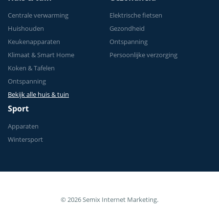
Centrale verwarming
Elektrische fietsen
Huishouden
Gezondheid
Keukenapparaten
Ontspanning
Klimaat & Smart Home
Persoonlijke verzorging
Koken & Tafelen
Ontspanning
Bekijk alle huis & tuin
Sport
Apparaten
Wintersport
© 2026 Semix Internet Marketing.