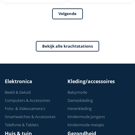
Multifunctioneel -
Volgende
Power Tower
Fitness Station -
Home Gym - Thuis
Sporten
Bekijk alle krachtstations
Verstelbaar -
Geschikt voor
Krachttraining - Tot
150 kg
Elektronica
Kleding/accessoires
Beeld & Geluid
Babymode
Computers & Accessoires
Dameskleding
Foto- & Videocamera's
Herenkleding
Smartwatches & Accessoires
Kindermode jongens
Telefonie & Tablets
Kindermode meisjes
Huis & tuin
Gezondheid