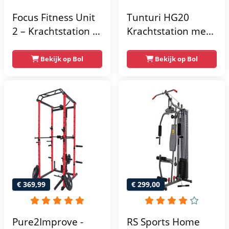
Focus Fitness Unit
Tunturi HG20
2 – Krachtstation –
Krachtstation met
Home Gym – 50 kg
gewichten -
– Lat Pulley
Compacte home
Bekijk op Bol
Bekijk op Bol
gym met lat pulley
- Fitness
krachtstation voor
thuis - Compact en
multifunctioneel -
Incl. gratis fitness
app
€ 369,99
€ 299,00
Pure2Improve -
RS Sports Home