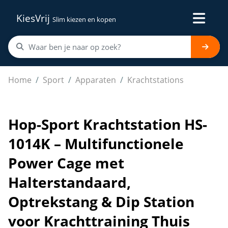
KiesVrij
Slim kiezen en kopen
Hop-Sport Krachtstation HS-1014K – Multifunctionele P
Home
Sport
Apparaten
Krachtstations
Hop-Sport Krachtstation HS-
1014K – Multifunctionele
Power Cage met
Halterstandaard,
Optrekstang & Dip Station
voor Krachttraining Thuis