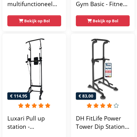
multifunctioneel
Gym Basic - Fitness
power rack-
Krachtstation
krachtstation -
Bekijk op Bol
Bekijk op Bol
home gym -
215x111x142
€ 114,95
€ 83,00
Luxari Pull up
DH FitLife Power
station -
Tower Dip Station |
Weerstandsbanden
optrekstang