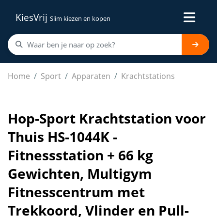
KiesVrij
Slim kiezen en kopen
Hop-Sport Krachtstation voor Thuis HS-1044K - Fitnesss
Home
Sport
Apparaten
Krachtstations
Hop-Sport Krachtstation voor
Thuis HS-1044K -
Fitnessstation + 66 kg
Gewichten, Multigym
Fitnesscentrum met
Trekkoord, Vlinder en Pull-