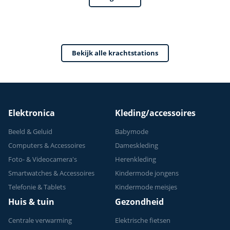
Power Tower
Fitness Station -
Home Gym - Thuis
Sporten
Bekijk alle krachtstations
Verstelbaar -
Geschikt voor
Krachttraining - Tot
150 kg
Elektronica
Kleding/accessoires
Beeld & Geluid
Babymode
Computers & Accessoires
Dameskleding
Foto- & Videocamera's
Herenkleding
Smartwatches & Accessoires
Kindermode jongens
Telefonie & Tablets
Kindermode meisjes
Huis & tuin
Gezondheid
Centrale verwarming
Elektrische fietsen