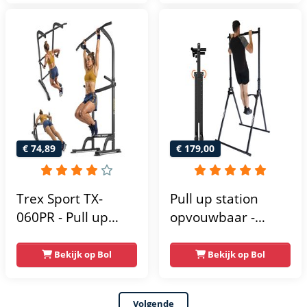
Optrekstang -
krachtstation
Krachtstation -
krachttoren |
Power Rack -
fitnessstation |
Verstelbaar -
power rack voor
Krachttraining
thuis gym |
krachttraining voor
thuis
€ 74,89
€ 179,00
Trex Sport TX-
Pull up station
060PR - Pull up
opvouwbaar -
Station & Dip bars -
Power tower - Pull
Fitness - Pull up
up rack - Pull up
Bekijk op Bol
Bekijk op Bol
rack -
bar - FPT165
Multifunctioneel -
Volgende