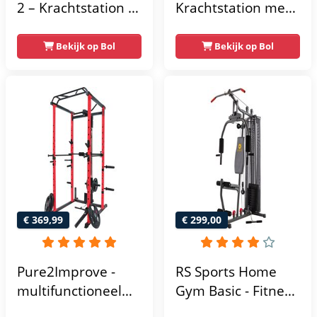
2 – Krachtstation –
Krachtstation met
Home Gym – 50 kg
gewichten -
– Lat Pulley
Compacte home
Bekijk op Bol
Bekijk op Bol
gym met lat pulley
- Fitness
krachtstation voor
thuis - Compact en
multifunctioneel -
Incl. gratis fitness
app
€ 369,99
€ 299,00
Pure2Improve -
RS Sports Home
multifunctioneel
Gym Basic - Fitness
power rack-
Krachtstation