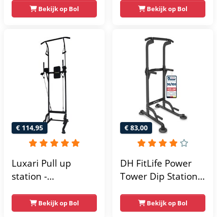
krachtstation -
Bekijk op Bol
Bekijk op Bol
home gym -
215x111x142
€ 114,95
€ 83,00
Luxari Pull up
DH FitLife Power
station -
Tower Dip Station |
Weerstandsbanden
optrekstang
- Dip Station - Pull
vrijstaand | dip
Bekijk op Bol
Bekijk op Bol
Up Bar -
barren rugtrainer |