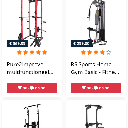
thuis - Compact en
multifunctioneel -
Incl. gratis fitness
app
€ 369,99
€ 299,00
Pure2Improve -
RS Sports Home
multifunctioneel
Gym Basic - Fitness
power rack-
Krachtstation
krachtstation -
Bekijk op Bol
Bekijk op Bol
home gym -
215x111x142