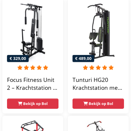
€ 329,00
€ 489,00
Focus Fitness Unit
Tunturi HG20
2 – Krachtstation –
Krachtstation met
Home Gym – 50 kg
gewichten -
– Lat Pulley
Compacte home
Bekijk op Bol
Bekijk op Bol
gym met lat pulley
- Fitness
krachtstation voor