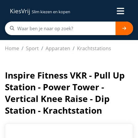
KiesVrij
Slim kiezen en kopen
Inspire Fitness VKR - Pull Up Station - Power Tower - Ver
Home
Sport
Apparaten
Krachtstations
Inspire Fitness VKR - Pull Up
Station - Power Tower -
Vertical Knee Raise - Dip
Station - Krachtstation