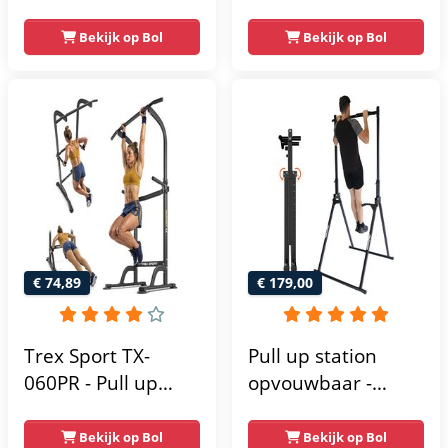
Weerstandsbanden
optrekstang
- Dip Station - Pull
vrijstaand | dip
Bekijk op Bol
Bekijk op Bol
Up Bar -
barren rugtrainer |
Optrekstang -
krachtstation
Krachtstation -
krachttoren |
Power Rack -
fitnessstation |
Verstelbaar -
power rack voor
Krachttraining
thuis gym |
krachttraining voor
thuis
€ 74,89
€ 179,00
Trex Sport TX-
Pull up station
060PR - Pull up
opvouwbaar -
Station & Dip bars -
Power tower - Pull
Fitness - Pull up
up rack - Pull up
Bekijk op Bol
Bekijk op Bol