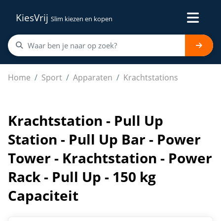
KiesVrij
Slim kiezen en kopen
Krachtstation - Pull Up Station - Pull Up Bar - Power Tow
Home
Sport
Apparaten
Krachtstations
Krachtstation - Pull Up
Station - Pull Up Bar - Power
Tower - Krachtstation - Power
Rack - Pull Up - 150 kg
Capaciteit