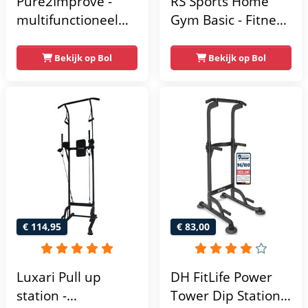
Pure2Improve -
RS Sports Home
multifunctioneel
Gym Basic - Fitness
power rack-
Krachtstation
krachtstation -
Bekijk op Bol
Bekijk op Bol
home gym -
215x111x142
€ 114,95
€ 83,00
Luxari Pull up
DH FitLife Power
station -
Tower Dip Station |