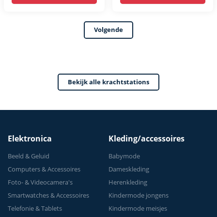
rack -
bar - FPT165
Multifunctioneel -
Volgende
Power Tower
Fitness Station -
Home Gym - Thuis
Sporten
Bekijk alle krachtstations
Verstelbaar -
Geschikt voor
Krachttraining - Tot
150 kg
Elektronica
Kleding/accessoires
Beeld & Geluid
Babymode
Computers & Accessoires
Dameskleding
Foto- & Videocamera's
Herenkleding
Smartwatches & Accessoires
Kindermode jongens
Telefonie & Tablets
Kindermode meisjes