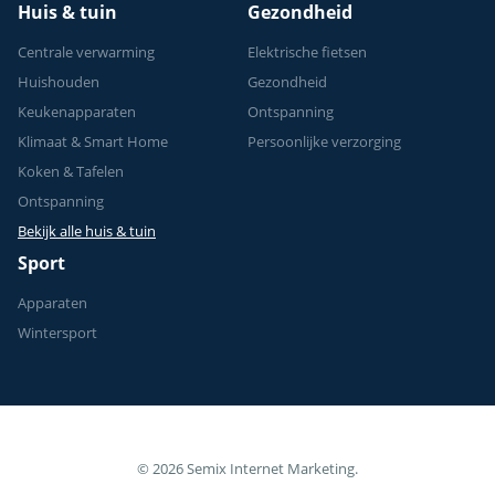
Huis & tuin
Gezondheid
Centrale verwarming
Elektrische fietsen
Huishouden
Gezondheid
Keukenapparaten
Ontspanning
Klimaat & Smart Home
Persoonlijke verzorging
Koken & Tafelen
Ontspanning
Bekijk alle huis & tuin
Sport
Apparaten
Wintersport
© 2026 Semix Internet Marketing.