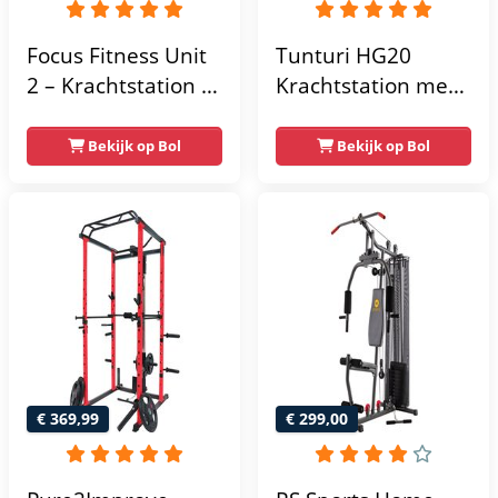
Focus Fitness Unit
Tunturi HG20
2 – Krachtstation –
Krachtstation met
Home Gym – 50 kg
gewichten -
– Lat Pulley
Compacte home
Bekijk op Bol
Bekijk op Bol
gym met lat pulley
- Fitness
krachtstation voor
thuis - Compact en
multifunctioneel -
Incl. gratis fitness
app
€ 369,99
€ 299,00