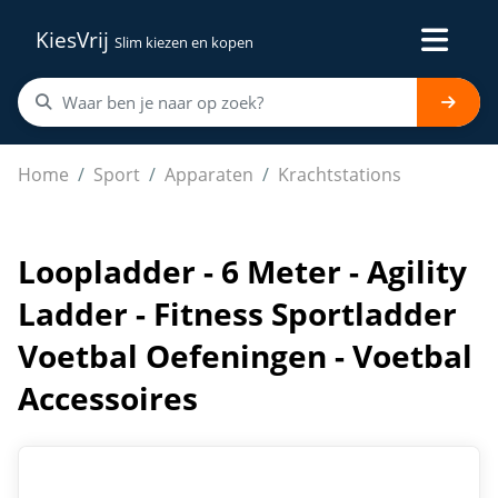
KiesVrij
Slim kiezen en kopen
Loopladder - 6 Meter - Agility Ladder - Fitness Sportla
Home
Sport
Apparaten
Krachtstations
Loopladder - 6 Meter - Agility
Ladder - Fitness Sportladder
Voetbal Oefeningen - Voetbal
Accessoires