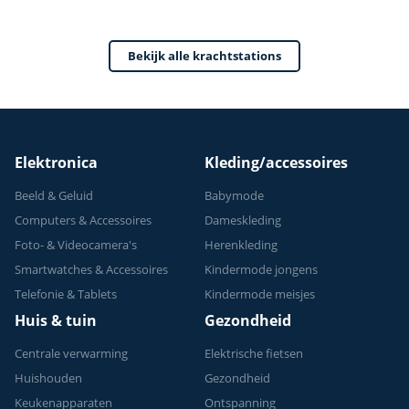
Home Gym - Thuis
Sporten
Bekijk alle krachtstations
Verstelbaar -
Geschikt voor
Krachttraining - Tot
150 kg
Elektronica
Kleding/accessoires
Beeld & Geluid
Babymode
Computers & Accessoires
Dameskleding
Foto- & Videocamera's
Herenkleding
Smartwatches & Accessoires
Kindermode jongens
Telefonie & Tablets
Kindermode meisjes
Huis & tuin
Gezondheid
Centrale verwarming
Elektrische fietsen
Huishouden
Gezondheid
Keukenapparaten
Ontspanning