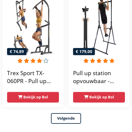
Krachtstation -
krachttoren |
Power Rack -
fitnessstation |
Verstelbaar -
power rack voor
Krachttraining
thuis gym |
krachttraining voor
thuis
€ 74,89
€ 179,00
Trex Sport TX-
Pull up station
060PR - Pull up
opvouwbaar -
Station & Dip bars -
Power tower - Pull
Fitness - Pull up
up rack - Pull up
Bekijk op Bol
Bekijk op Bol
rack -
bar - FPT165
Multifunctioneel -
Volgende
Power Tower
Fitness Station -