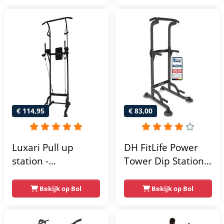
home gym -
215x111x142
€ 114,95
€ 83,00
Luxari Pull up
DH FitLife Power
station -
Tower Dip Station |
Weerstandsbanden
optrekstang
- Dip Station - Pull
vrijstaand | dip
Bekijk op Bol
Bekijk op Bol
Up Bar -
barren rugtrainer |
Optrekstang -
krachtstation