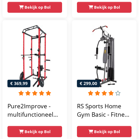
– Lat Pulley
Compacte home
Bekijk op Bol
Bekijk op Bol
gym met lat pulley
- Fitness
krachtstation voor
thuis - Compact en
multifunctioneel -
Incl. gratis fitness
app
€ 369,99
€ 299,00
Pure2Improve -
RS Sports Home
multifunctioneel
Gym Basic - Fitness
power rack-
Krachtstation
krachtstation -
Bekijk op Bol
Bekijk op Bol