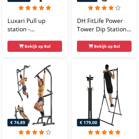
Luxari Pull up
DH FitLife Power
station -
Tower Dip Station |
Weerstandsbanden
optrekstang
- Dip Station - Pull
vrijstaand | dip
Bekijk op Bol
Bekijk op Bol
Up Bar -
barren rugtrainer |
Optrekstang -
krachtstation
Krachtstation -
krachttoren |
Power Rack -
fitnessstation |
Verstelbaar -
power rack voor
Krachttraining
thuis gym |
krachttraining voor
thuis
€ 74,89
€ 179,00