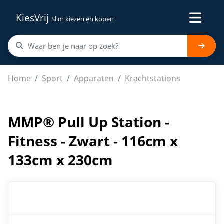
KiesVrij
Slim kiezen en kopen
MMP® Pull Up Station - Fitness - Zwart - 116cm x 133c
Home
Sport
Apparaten
Krachtstations
MMP® Pull Up Station -
Fitness - Zwart - 116cm x
133cm x 230cm