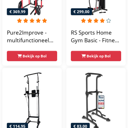
€ 369,99
€ 299,00
Pure2Improve -
RS Sports Home
multifunctioneel
Gym Basic - Fitness
power rack-
Krachtstation
krachtstation -
Bekijk op Bol
Bekijk op Bol
home gym -
215x111x142
€ 114,95
€ 83,00