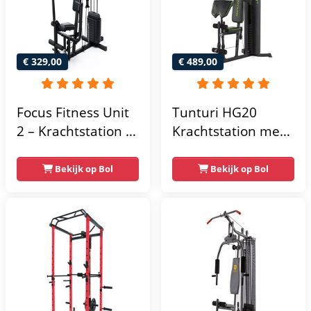
€ 329,00
€ 489,00
Focus Fitness Unit
Tunturi HG20
2 – Krachtstation –
Krachtstation met
Home Gym – 50 kg
gewichten -
– Lat Pulley
Compacte home
Bekijk op Bol
Bekijk op Bol
gym met lat pulley
- Fitness
krachtstation voor
thuis - Compact en
multifunctioneel -
Incl. gratis fitness
app