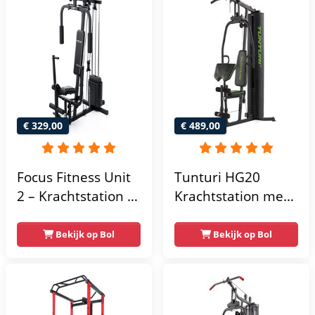
€ 329,00
€ 489,00
Focus Fitness Unit
Tunturi HG20
2 – Krachtstation –
Krachtstation met
Home Gym – 50 kg
gewichten -
– Lat Pulley
Compacte home
Bekijk op Bol
Bekijk op Bol
gym met lat pulley
- Fitness
krachtstation voor
thuis - Compact en