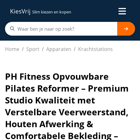
KiesVrij
Slim kiezen en kopen
PH Fitness Opvouwbare Pilates Reformer – Premium Stud
Home
Sport
Apparaten
Krachtstations
PH Fitness Opvouwbare
Pilates Reformer – Premium
Studio Kwaliteit met
Verstelbare Veerweerstand,
Houten Afwerking &
Comfortabele Bekleding –