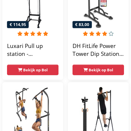
€ 114,95
€ 83,00
Luxari Pull up
DH FitLife Power
station -
Tower Dip Station |
Weerstandsbanden
optrekstang
- Dip Station - Pull
vrijstaand | dip
Bekijk op Bol
Bekijk op Bol
Up Bar -
barren rugtrainer |
Optrekstang -
krachtstation
Krachtstation -
krachttoren |
Power Rack -
fitnessstation |
Verstelbaar -
power rack voor
Krachttraining
thuis gym |
krachttraining voor