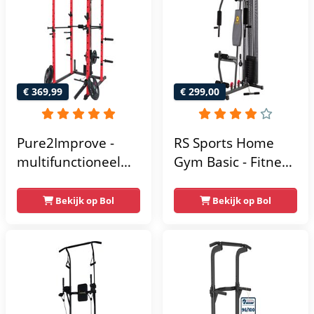
multifunctioneel -
Incl. gratis fitness
app
€ 369,99
€ 299,00
Pure2Improve -
RS Sports Home
multifunctioneel
Gym Basic - Fitness
power rack-
Krachtstation
krachtstation -
Bekijk op Bol
Bekijk op Bol
home gym -
215x111x142