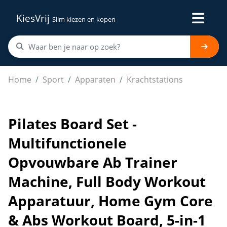
KiesVrij
Slim kiezen en kopen
Pilates Board Set - Multifunctionele Opvouwbare Ab 
Home
Sport
Apparaten
Krachtstations
Pilates Board Set -
Multifunctionele
Opvouwbare Ab Trainer
Machine, Full Body Workout
Apparatuur, Home Gym Core
& Abs Workout Board, 5-in-1