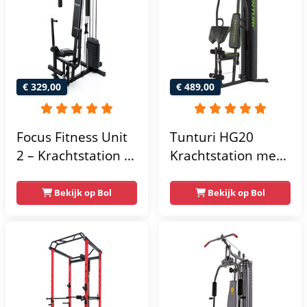
€ 329,00
€ 489,00
Focus Fitness Unit
Tunturi HG20
2 – Krachtstation –
Krachtstation met
Home Gym – 50 kg
gewichten -
– Lat Pulley
Compacte home
Bekijk op Bol
Bekijk op Bol
gym met lat pulley
- Fitness
krachtstation voor
thuis - Compact en
multifunctioneel -
Incl. gratis fitness