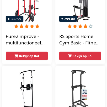
app
€ 369,99
€ 299,00
Pure2Improve -
RS Sports Home
multifunctioneel
Gym Basic - Fitness
power rack-
Krachtstation
krachtstation -
Bekijk op Bol
Bekijk op Bol
home gym -
215x111x142