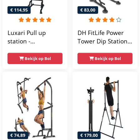
€ 114,95
€ 83,00
Luxari Pull up
DH FitLife Power
station -
Tower Dip Station |
Weerstandsbanden
optrekstang
- Dip Station - Pull
vrijstaand | dip
Bekijk op Bol
Bekijk op Bol
Up Bar -
barren rugtrainer |
Optrekstang -
krachtstation
Krachtstation -
krachttoren |
Power Rack -
fitnessstation |
Verstelbaar -
power rack voor
Krachttraining
thuis gym |
krachttraining voor
thuis
€ 74,89
€ 179,00