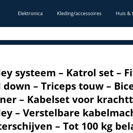
Elektronica
Kleding/accessoires
Huis & 
ire – Lat pull down – Triceps touw – Biceps en onderarm tra
ley systeem – Katrol set – F
l down – Triceps touw – Bi
iner – Kabelset voor krach
ley – Verstelbare kabelmac
terschijven – Tot 100 kg be