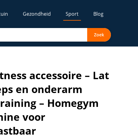
tuin
Gezondheid
Sport
Blog
Zoek
iner – Kabelset voor krachttraining – Homegym pulley – Vers
itness accessoire – Lat
ceps en onderarm
ttraining – Homegym
hine voor
lastbaar