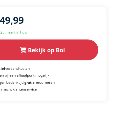
149,99
k 25 maart in huis
Bekijk op Bol
sief
verzendkosten
en bij een afhaalpunt mogelijk
gen bedenktijd,
gratis
retourneren
n nacht klantenservice