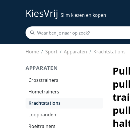
KiesVrij
Slim kiezen en kopen
Pulley systeem – Katrol set – Fitness accesso
Home
Sport
Apparaten
Krachtstations
APPARATEN
Pul
Crosstrainers
pul
Hometrainers
tra
Krachtstations
pul
Loopbanden
hal
Roeitrainers