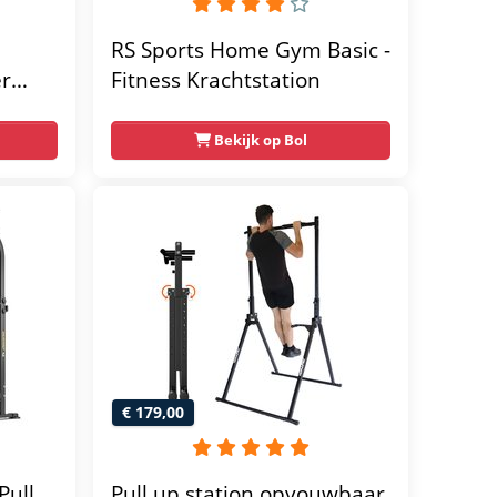
RS Sports Home Gym Basic -
er
Fitness Krachtstation
home
Bekijk op Bol
€ 179,00
Pull
Pull up station opvouwbaar