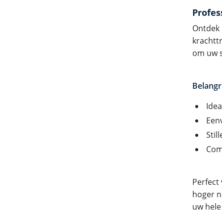
Profes
Ontdek 
krachttr
om uw s
Belangr
Idea
Eenv
Stil
Com
Perfect
hoger n
uw hele