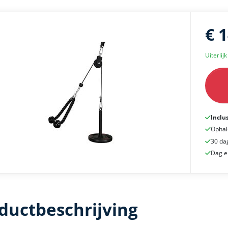
€ 
Uiterlij
Inclu
Ophal
30 da
Dag e
ductbeschrijving