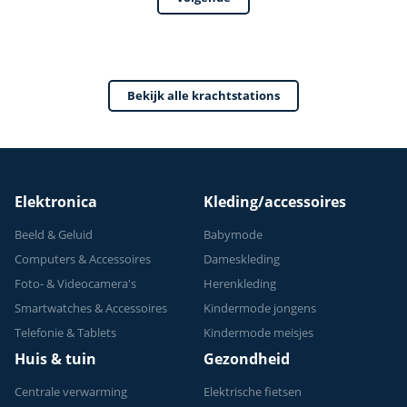
Power Tower
Fitness Station -
Home Gym - Thuis
Sporten
Bekijk alle krachtstations
Verstelbaar -
Geschikt voor
Krachttraining - Tot
150 kg
Elektronica
Kleding/accessoires
Beeld & Geluid
Babymode
Computers & Accessoires
Dameskleding
Foto- & Videocamera's
Herenkleding
Smartwatches & Accessoires
Kindermode jongens
Telefonie & Tablets
Kindermode meisjes
Huis & tuin
Gezondheid
Centrale verwarming
Elektrische fietsen