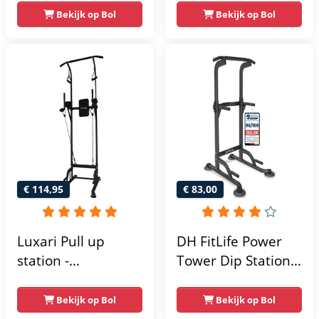
krachtstation -
Bekijk op Bol
Bekijk op Bol
home gym -
215x111x142
€ 114,95
€ 83,00
Luxari Pull up
DH FitLife Power
station -
Tower Dip Station |
Weerstandsbanden
optrekstang
- Dip Station - Pull
vrijstaand | dip
Bekijk op Bol
Bekijk op Bol
Up Bar -
barren rugtrainer |