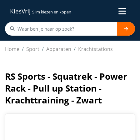
KiesVrij
Slim kiezen en kopen
RS Sports - Squatrek - Power Rack - Pull up Station - Kra
Home
Sport
Apparaten
Krachtstations
RS Sports - Squatrek - Power
Rack - Pull up Station -
Krachttraining - Zwart