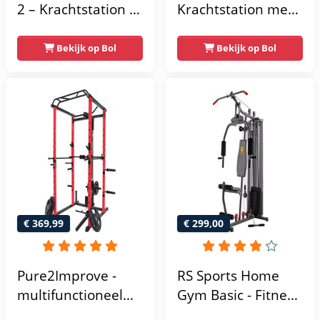
2 – Krachtstation –
Krachtstation met
Home Gym – 50 kg
gewichten -
– Lat Pulley
Compacte home
Bekijk op Bol
Bekijk op Bol
gym met lat pulley
- Fitness
krachtstation voor
thuis - Compact en
multifunctioneel -
Incl. gratis fitness
app
€ 369,99
€ 299,00
Pure2Improve -
RS Sports Home
multifunctioneel
Gym Basic - Fitness
power rack-
Krachtstation