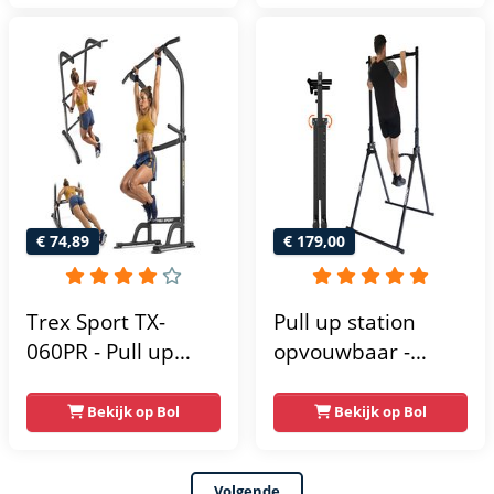
Optrekstang -
krachtstation
Krachtstation -
krachttoren |
Power Rack -
fitnessstation |
Verstelbaar -
power rack voor
Krachttraining
thuis gym |
krachttraining voor
thuis
€ 74,89
€ 179,00
Trex Sport TX-
Pull up station
060PR - Pull up
opvouwbaar -
Station & Dip bars -
Power tower - Pull
Fitness - Pull up
up rack - Pull up
Bekijk op Bol
Bekijk op Bol
rack -
bar - FPT165
Multifunctioneel -
Volgende