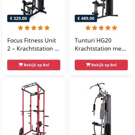
€ 329,00
€ 489,00
Focus Fitness Unit
Tunturi HG20
2 – Krachtstation –
Krachtstation met
Home Gym – 50 kg
gewichten -
– Lat Pulley
Compacte home
Bekijk op Bol
Bekijk op Bol
gym met lat pulley
- Fitness
krachtstation voor
thuis - Compact en
multifunctioneel -
Incl. gratis fitness
app