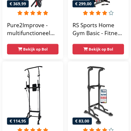
€ 369,99
€ 299,00
Pure2Improve -
RS Sports Home
multifunctioneel
Gym Basic - Fitness
power rack-
Krachtstation
krachtstation -
Bekijk op Bol
Bekijk op Bol
home gym -
215x111x142
€ 114,95
€ 83,00