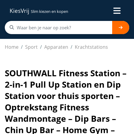
KiesVrij
Slim kiezen en kopen
SOUTHWALL Fitness Station – 2-in-1 Pull Up Station en
Home
Sport
Apparaten
Krachtstations
SOUTHWALL Fitness Station –
2-in-1 Pull Up Station en Dip
Station voor thuis sporten –
Optrekstang Fitness
Wandmontage – Dip Bars –
Chin Up Bar – Home Gym –