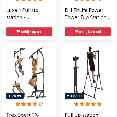
Luxari Pull up
DH FitLife Power
station -
Tower Dip Station |
Weerstandsbanden
optrekstang
- Dip Station - Pull
vrijstaand | dip
Bekijk op Bol
Bekijk op Bol
Up Bar -
barren rugtrainer |
Optrekstang -
krachtstation
Krachtstation -
krachttoren |
Power Rack -
fitnessstation |
Verstelbaar -
power rack voor
Krachttraining
thuis gym |
krachttraining voor
thuis
€ 74,89
€ 179,00
Trex Sport TX-
Pull up station