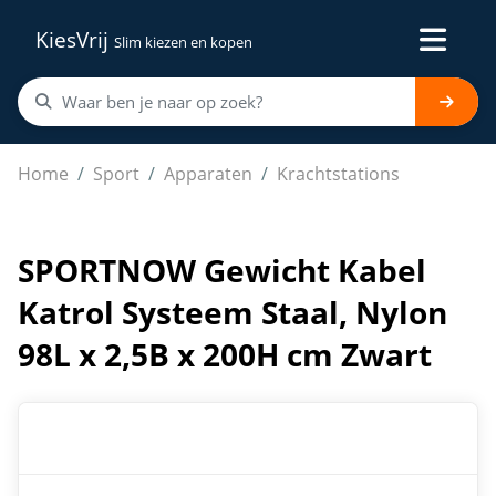
KiesVrij
Slim kiezen en kopen
SPORTNOW Gewicht Kabel Katrol Systeem Staal, Nylon 9
Home
Sport
Apparaten
Krachtstations
SPORTNOW Gewicht Kabel
Katrol Systeem Staal, Nylon
98L x 2,5B x 200H cm Zwart