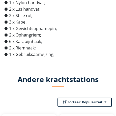
● 1 x Nylon handvat;
● 2 x Lus handvat;
● 2 x Stille rol;
● 3 x Kabel;
● 1 x Gewichtsopnamepin;
● 2 x Ophangriem;
● 6 x Karabijnhaak;
● 2 x Riemhaak;
● 1 x Gebruiksaanwijzing;
Andere krachtstations
Sorteer:
Populariteit