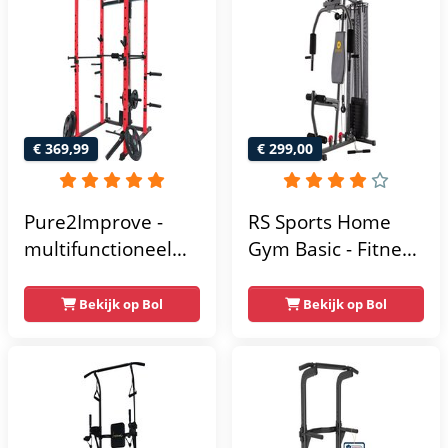
thuis - Compact en
multifunctioneel -
Incl. gratis fitness
app
€ 369,99
€ 299,00
Pure2Improve -
RS Sports Home
multifunctioneel
Gym Basic - Fitness
power rack-
Krachtstation
krachtstation -
Bekijk op Bol
Bekijk op Bol
home gym -
215x111x142