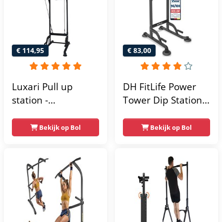
€ 114,95
€ 83,00
Luxari Pull up
DH FitLife Power
station -
Tower Dip Station |
Weerstandsbanden
optrekstang
- Dip Station - Pull
vrijstaand | dip
Bekijk op Bol
Bekijk op Bol
Up Bar -
barren rugtrainer |
Optrekstang -
krachtstation
Krachtstation -
krachttoren |
Power Rack -
fitnessstation |
Verstelbaar -
power rack voor
Krachttraining
thuis gym |
krachttraining voor