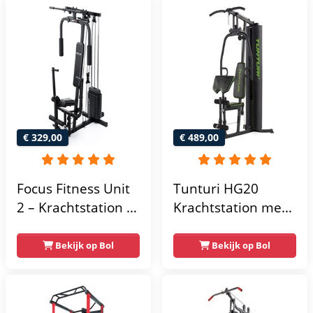
€ 329,00
€ 489,00
Focus Fitness Unit
Tunturi HG20
2 – Krachtstation –
Krachtstation met
Home Gym – 50 kg
gewichten -
– Lat Pulley
Compacte home
Bekijk op Bol
Bekijk op Bol
gym met lat pulley
- Fitness
krachtstation voor