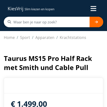
KiesVrij
Slim kiezen en kopen
Taurus MS15 Pro Half Rack met Smith und Cable Pull
Home
Sport
Apparaten
Krachtstations
Taurus MS15 Pro Half Rack
met Smith und Cable Pull
€ 1.499,00