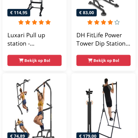
€ 114,95
€ 83,00
Luxari Pull up
DH FitLife Power
station -
Tower Dip Station |
Weerstandsbanden
optrekstang
- Dip Station - Pull
vrijstaand | dip
Bekijk op Bol
Bekijk op Bol
Up Bar -
barren rugtrainer |
Optrekstang -
krachtstation
Krachtstation -
krachttoren |
Power Rack -
fitnessstation |
Verstelbaar -
power rack voor
Krachttraining
thuis gym |
krachttraining voor
thuis
€ 74,89
€ 179,00