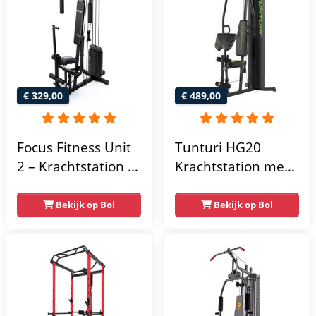
€ 329,00
€ 489,00
Focus Fitness Unit
Tunturi HG20
2 – Krachtstation –
Krachtstation met
Home Gym – 50 kg
gewichten -
– Lat Pulley
Compacte home
Bekijk op Bol
Bekijk op Bol
gym met lat pulley
- Fitness
krachtstation voor
thuis - Compact en
multifunctioneel -