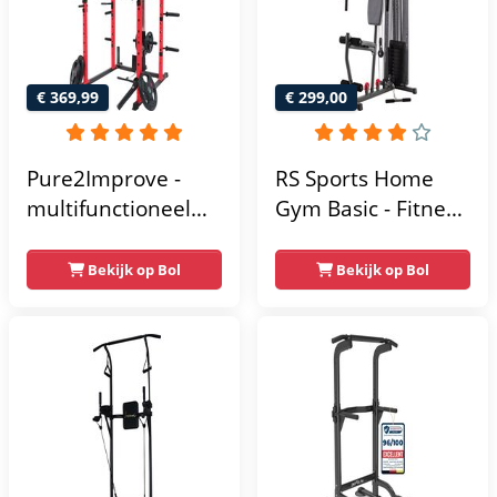
Incl. gratis fitness
app
€ 369,99
€ 299,00
Pure2Improve -
RS Sports Home
multifunctioneel
Gym Basic - Fitness
power rack-
Krachtstation
krachtstation -
Bekijk op Bol
Bekijk op Bol
home gym -
215x111x142