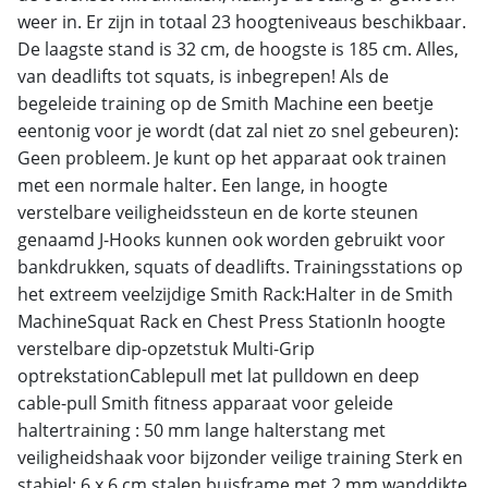
weer in. Er zijn in totaal 23 hoogteniveaus beschikbaar.
De laagste stand is 32 cm, de hoogste is 185 cm. Alles,
van deadlifts tot squats, is inbegrepen! Als de
begeleide training op de Smith Machine een beetje
eentonig voor je wordt (dat zal niet zo snel gebeuren):
Geen probleem. Je kunt op het apparaat ook trainen
met een normale halter. Een lange, in hoogte
verstelbare veiligheidssteun en de korte steunen
genaamd J-Hooks kunnen ook worden gebruikt voor
bankdrukken, squats of deadlifts. Trainingsstations op
het extreem veelzijdige Smith Rack:Halter in de Smith
MachineSquat Rack en Chest Press StationIn hoogte
verstelbare dip-opzetstuk Multi-Grip
optrekstationCablepull met lat pulldown en deep
cable-pull Smith fitness apparaat voor geleide
haltertraining : 50 mm lange halterstang met
veiligheidshaak voor bijzonder veilige training Sterk en
stabiel: 6 x 6 cm stalen buisframe met 2 mm wanddikte