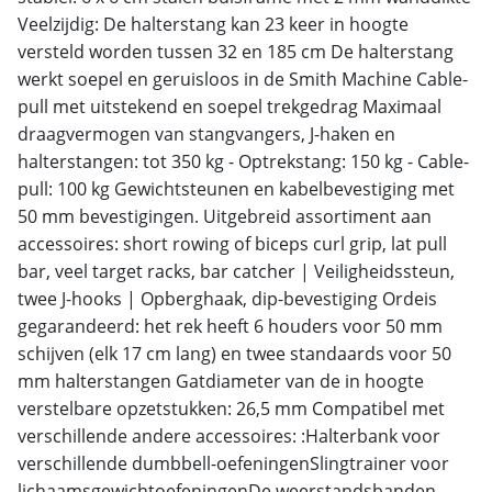
Veelzijdig: De halterstang kan 23 keer in hoogte
versteld worden tussen 32 en 185 cm De halterstang
werkt soepel en geruisloos in de Smith Machine Cable-
pull met uitstekend en soepel trekgedrag Maximaal
draagvermogen van stangvangers, J-haken en
halterstangen: tot 350 kg - Optrekstang: 150 kg - Cable-
pull: 100 kg Gewichtsteunen en kabelbevestiging met
50 mm bevestigingen. Uitgebreid assortiment aan
accessoires: short rowing of biceps curl grip, lat pull
bar, veel target racks, bar catcher | Veiligheidssteun,
twee J-hooks | Opberghaak, dip-bevestiging Ordeis
gegarandeerd: het rek heeft 6 houders voor 50 mm
schijven (elk 17 cm lang) en twee standaards voor 50
mm halterstangen Gatdiameter van de in hoogte
verstelbare opzetstukken: 26,5 mm Compatibel met
verschillende andere accessoires: :Halterbank voor
verschillende dumbbell-oefeningenSlingtrainer voor
lichaamsgewichtoefeningenDe weerstandsbanden