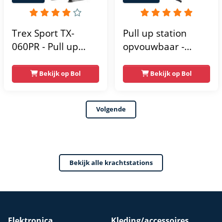
Trex Sport TX-
Pull up station
060PR - Pull up
opvouwbaar -
Station & Dip bars -
Power tower - Pull
Fitness - Pull up
up rack - Pull up
Bekijk op Bol
Bekijk op Bol
rack -
bar - FPT165
Multifunctioneel -
Volgende
Power Tower
Fitness Station -
Home Gym - Thuis
Sporten
Bekijk alle krachtstations
Verstelbaar -
Geschikt voor
Krachttraining - Tot
150 kg
Elektronica
Kleding/accessoires