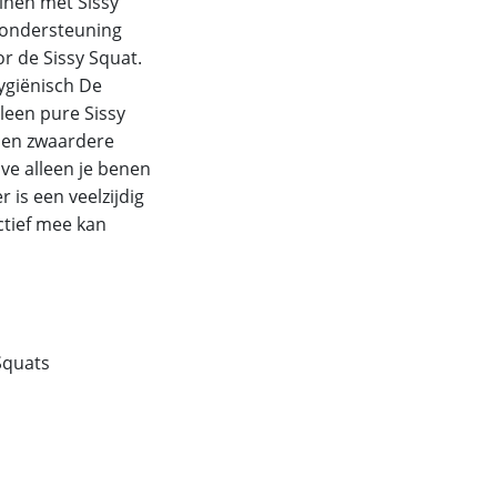
ainen met Sissy
a ondersteuning
or de Sissy Squat.
hygiënisch De
lleen pure Sissy
 en zwaardere
lve alleen je benen
 is een veelzijdig
ctief mee kan
 Squats