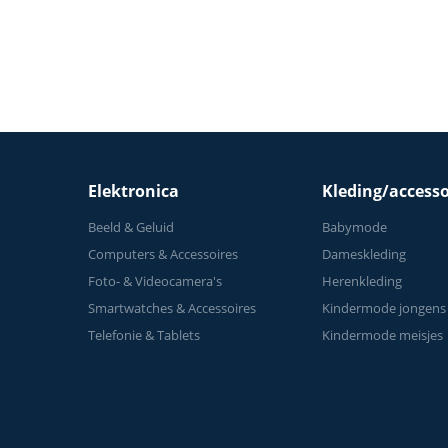
thuis
Elektronica
Kleding/accesso
Beeld & Geluid
Babymode
Computers & Accessoires
Dameskleding
Foto- & Videocamera's
Herenkleding
Smartwatches & Accessoires
Kindermode jongens
Telefonie & Tablets
Kindermode meisjes