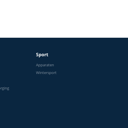
50 kg
Sport
n
Apparaten
Wintersport
orging