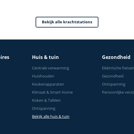
Krachttraining - Tot 1
Bekijk alle krachtstations
ires
Huis & tuin
Gezondheid
Centrale verwarming
Elektrische fietse
Huishouden
Gezondheid
Keukenapparaten
Ontspanning
Klimaat & Smart Home
Persoonlijke verz
Koken & Tafelen
Ontspanning
Bekijk alle huis & tuin