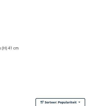
x (H) 41 cm
Sorteer:
Populariteit