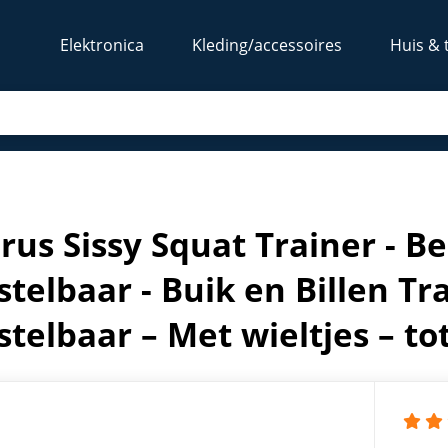
Elektronica
Kleding/accessoires
Huis & 
elbaar - Buik en Billen Trainer – Sissy – Verstelbaar – Met wi
rus Sissy Squat Trainer - B
stelbaar - Buik en Billen Tra
stelbaar – Met wieltjes – to