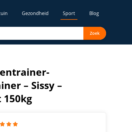
tuin
Gezondheid
Sport
Blog
Zoek
eltjes – tot 150kg
eentrainer-
iner – Sissy –
t 150kg