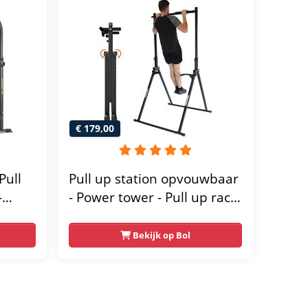
€ 179,00
Pull
Pull up station opvouwbaar
-
- Power tower - Pull up rack
- Pull up bar - FPT165
wer
Bekijk op Bol
-
orten
 voor