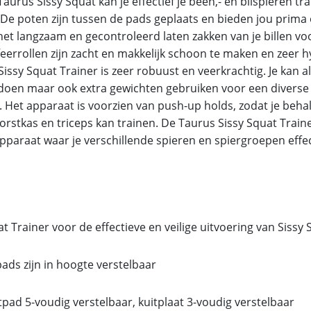
aurus Sissy Squat kan je effectief je been,- en bilspieren tr
 De poten zijn tussen de pads geplaats en bieden jou prim
het langzaam en gecontroleerd laten zakken van je billen vo
feerrollen zijn zacht en makkelijk schoon te maken en zeer 
issy Squat Trainer is zeer robuust en veerkrachtig. Je kan a
doen maar ook extra gewichten gebruiken voor een diverse
. Het apparaat is voorzien van push-up holds, zodat je beha
orstkas en triceps kan trainen. De Taurus Sissy Squat Trainer
apparaat waar je verschillende spieren en spiergroepen effe
t Trainer voor de effectieve en veilige uitvoering van Sissy
ads zijn in hoogte verstelbaar
pad 5-voudig verstelbaar, kuitplaat 3-voudig verstelbaar