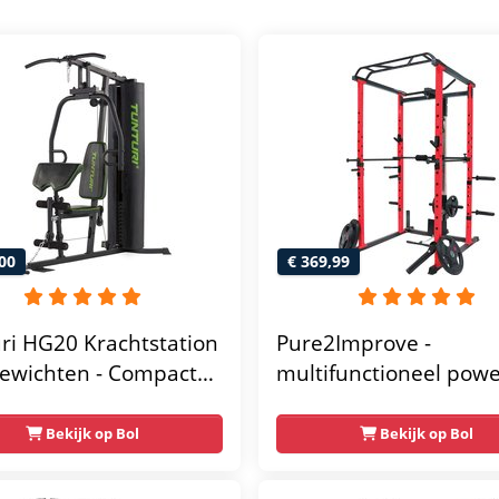
00
€ 369,99
ri HG20 Krachtstation
Pure2Improve -
ewichten - Compacte
multifunctioneel pow
gym met lat pulley -
rack- krachtstation - 
ss krachtstation voor
gym - 215x111x142
Bekijk op Bol
Bekijk op Bol
 - Compact en
unctioneel - Incl.