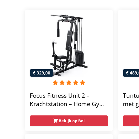
€ 329,00
€ 489,
Focus Fitness Unit 2 –
Tuntu
Krachtstation – Home Gym
met g
– 50 kg – Lat Pulley
home 
Fitne
Bekijk op Bol
thuis
multif