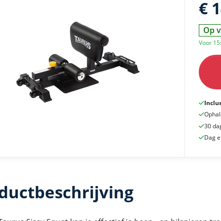
€ 
Op v
Voor 15
Inclu
Ophal
30 da
Dag e
ductbeschrijving