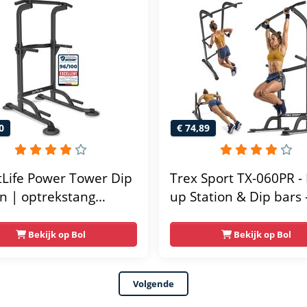
 fitness app
0
€ 74,89
tLife Power Tower Dip
Trex Sport TX-060PR - 
on | optrekstang
up Station & Dip bars 
taand | dip barren
Fitness - Pull up rack -
ainer | krachtstation
Multifunctioneel - Po
Bekijk op Bol
Bekijk op Bol
ttoren | fitnessstation
Tower Fitness Station 
er rack voor thuis
Home Gym - Thuis Sp
Volgende
 krachttraining voor
Verstelbaar - Geschikt