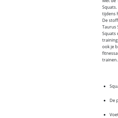
Met de T
Squats.
tijdens 
De stof
Taurus S
Squats 
training
ook je b
fitness
trainen.
Squa
De p
Voet