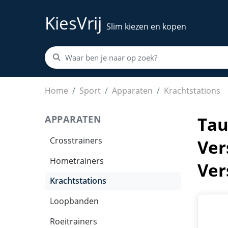
KiesVrij
Slim kiezen en kopen
Taurus Sissy Squat Trainer - Beentrainer- Verst
Home
Sport
Apparaten
Krachtstations
APPARATEN
Tau
Crosstrainers
Ver
Hometrainers
Ver
Krachtstations
Loopbanden
Roeitrainers