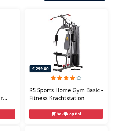
€ 299,00
RS Sports Home Gym Basic -
er
Fitness Krachtstation
home
Bekijk op Bol