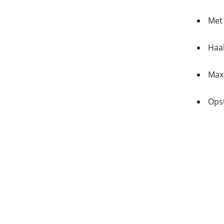
Met
Haa
Max.
Opst