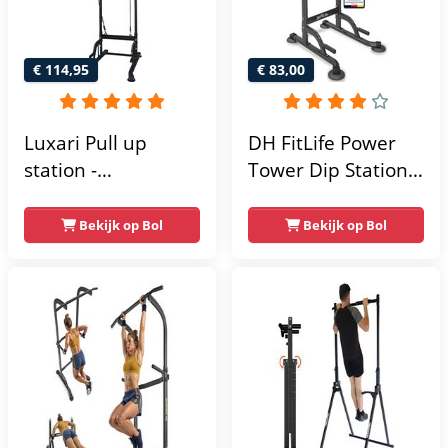
€ 114,95
€ 83,00
Luxari Pull up
DH FitLife Power
station -
Tower Dip Station |
Weerstandsbanden
optrekstang
- Dip Station - Pull
vrijstaand | dip
Bekijk op Bol
Bekijk op Bol
Up Bar -
barren rugtrainer |
Optrekstang -
krachtstation
Krachtstation -
krachttoren |
Power Rack -
fitnessstation |
Verstelbaar -
power rack voor
Krachttraining
thuis gym |
krachttraining voor
thuis