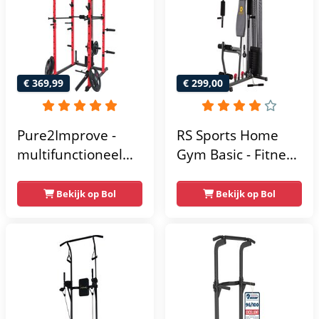
multifunctioneel -
Incl. gratis fitness
app
€ 369,99
€ 299,00
Pure2Improve -
RS Sports Home
multifunctioneel
Gym Basic - Fitness
power rack-
Krachtstation
krachtstation -
Bekijk op Bol
Bekijk op Bol
home gym -
215x111x142