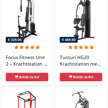
€ 329,00
€ 489,00
Focus Fitness Unit
Tunturi HG20
2 – Krachtstation –
Krachtstation met
Home Gym – 50 kg
gewichten -
– Lat Pulley
Compacte home
Bekijk op Bol
Bekijk op Bol
gym met lat pulley
- Fitness
krachtstation voor
thuis - Compact en