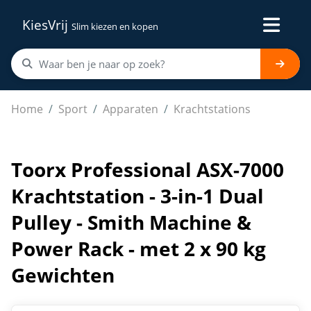
KiesVrij
Slim kiezen en kopen
Toorx Professional ASX-7000 Krachtstation - 3-in-1 Dua
Home
Sport
Apparaten
Krachtstations
Toorx Professional ASX-7000
Krachtstation - 3-in-1 Dual
Pulley - Smith Machine &
Power Rack - met 2 x 90 kg
Gewichten