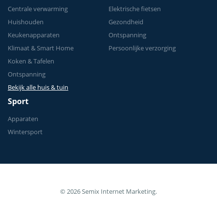
Centrale verwarming
Elektrische fietsen
Huishouden
Gezondheid
Keukenapparaten
Ontspanning
Klimaat & Smart Home
Persoonlijke verzorging
Koken & Tafelen
Ontspanning
Bekijk alle huis & tuin
Sport
Apparaten
Wintersport
© 2026 Semix Internet Marketing.