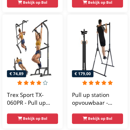
- Dip Station - Pull
vrijstaand | dip
Bekijk op Bol
Bekijk op Bol
Up Bar -
barren rugtrainer |
Optrekstang -
krachtstation
Krachtstation -
krachttoren |
Power Rack -
fitnessstation |
Verstelbaar -
power rack voor
Krachttraining
thuis gym |
krachttraining voor
thuis
€ 74,89
€ 179,00
Trex Sport TX-
Pull up station
060PR - Pull up
opvouwbaar -
Station & Dip bars -
Power tower - Pull
Fitness - Pull up
up rack - Pull up
Bekijk op Bol
Bekijk op Bol
rack -
bar - FPT165