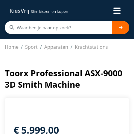
KiesVrij
Slim kiezen en kopen
Toorx Professional ASX-9000 3D Smith Machine
Home
Sport
Apparaten
Krachtstations
Toorx Professional ASX-9000
3D Smith Machine
€ 5.999,00