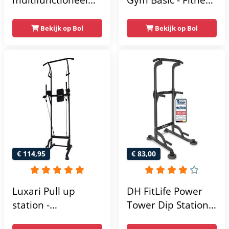
power rack-
Krachtstation
krachtstation -
Bekijk op Bol
Bekijk op Bol
home gym -
215x111x142
€ 114,95
€ 83,00
Luxari Pull up
DH FitLife Power
station -
Tower Dip Station |
Weerstandsbanden
optrekstang