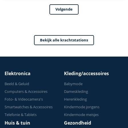
Multifunctioneel -
Volgende
Power Tower
Fitness Station -
Home Gym - Thuis
Sporten
Bekijk alle krachtstations
Verstelbaar -
Geschikt voor
Krachttraining - Tot
150 kg
Elektronica
Kleding/accessoires
Beeld & Geluid
Babymode
Computers & Accessoires
Dameskleding
Foto- & Videocamera's
Herenkleding
Smartwatches & Accessoires
Kindermode jongens
Telefonie & Tablets
Kindermode meisjes
Huis & tuin
Gezondheid