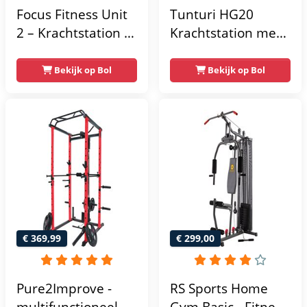
Focus Fitness Unit
Tunturi HG20
2 – Krachtstation –
Krachtstation met
Home Gym – 50 kg
gewichten -
– Lat Pulley
Compacte home
Bekijk op Bol
Bekijk op Bol
gym met lat pulley
- Fitness
krachtstation voor
thuis - Compact en
multifunctioneel -
Incl. gratis fitness
app
€ 369,99
€ 299,00
Pure2Improve -
RS Sports Home
multifunctioneel
Gym Basic - Fitness