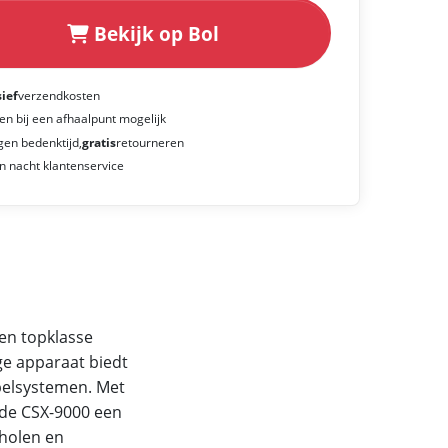
Bekijk op Bol
sief
verzendkosten
en bij een afhaalpunt mogelijk
gen bedenktijd,
gratis
retourneren
n nacht klantenservice
en topklasse
ge apparaat biedt
abelsystemen. Met
 de CSX-9000 een
cholen en