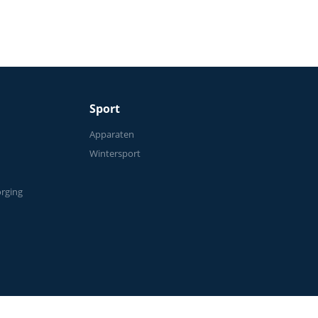
Sport
n
Apparaten
Wintersport
orging