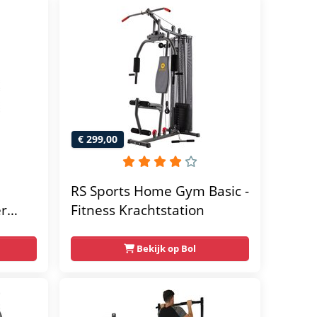
€ 299,00
RS Sports Home Gym Basic -
er
Fitness Krachtstation
home
Bekijk op Bol