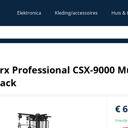
Elektronica
Kleding/accessoires
Huis & 
sover 4-stack
rx Professional CSX-9000 Mu
tack
€ 
Uiterlij