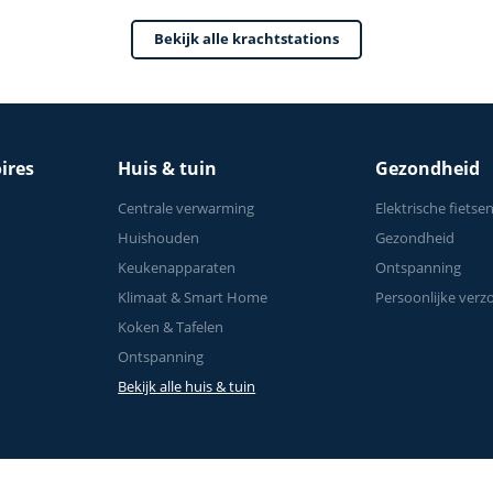
Bekijk alle krachtstations
ires
Huis & tuin
Gezondheid
Centrale verwarming
Elektrische fietse
Huishouden
Gezondheid
Keukenapparaten
Ontspanning
Klimaat & Smart Home
Persoonlijke verz
Koken & Tafelen
Ontspanning
Bekijk alle huis & tuin