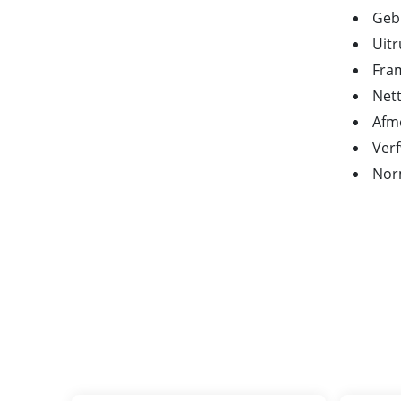
Geb
Uitr
Fram
Nett
Afme
Verf
Norm