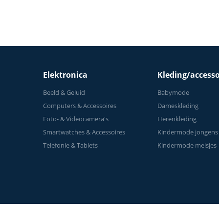
Elektronica
Kleding/accesso
Beeld & Geluid
Babymode
Computers & Accessoires
Dameskleding
Foto- & Videocamera's
Herenkleding
Smartwatches & Accessoires
Kindermode jongens
Telefonie & Tablets
Kindermode meisjes