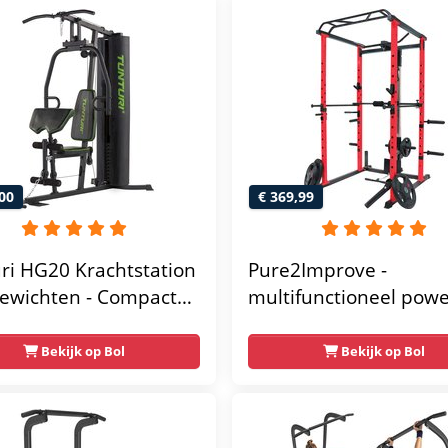
00
€ 369,99
ri HG20 Krachtstation
Pure2Improve -
ewichten - Compacte
multifunctioneel pow
gym met lat pulley -
rack- krachtstation - 
ss krachtstation voor
gym - 215x111x142
Bekijk op Bol
Bekijk op Bol
 - Compact en
unctioneel - Incl.
 fitness app