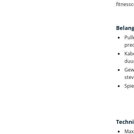
fitnessc
Belang
Pull
prec
Kabe
duu
Gewi
stev
Spie
Techni
Maxi