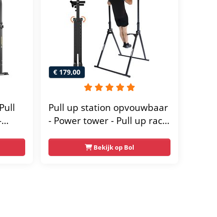
€ 179,00
Pull
Pull up station opvouwbaar
-
- Power tower - Pull up rack
- Pull up bar - FPT165
wer
Bekijk op Bol
-
orten
 voor
50 kg