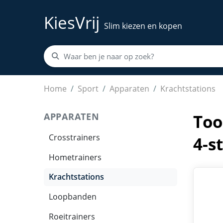
KiesVrij
Slim kiezen en kopen
Toorx Professional CSX-9000 Multi Jungle Cros
Home
Sport
Apparaten
Krachtstations
APPARATEN
Too
Crosstrainers
4-s
Hometrainers
Krachtstations
Loopbanden
Roeitrainers