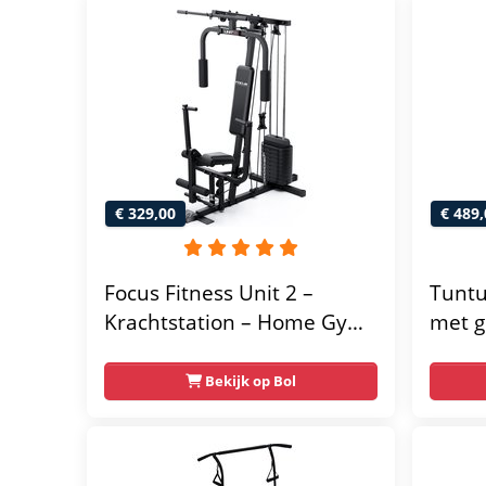
€ 329,00
€ 489,
Focus Fitness Unit 2 –
Tuntu
Krachtstation – Home Gym
met g
– 50 kg – Lat Pulley
home 
Fitne
Bekijk op Bol
thuis
multif
gratis