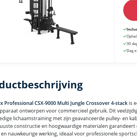
Inclu
Ophal
30 da
Dag e
ductbeschrijving
x Professional CSX-9000 Multi Jungle Crossover 4-stack
is e
apparaat ontworpen voor commercieel gebruik. Dit veelzijdi
ledige lichaamstraining met zijn geavanceerde pulley- en k
uuste constructie en hoogwaardige materialen garandeert
 en nauwkeurige werking, ideaal voor professionele sports