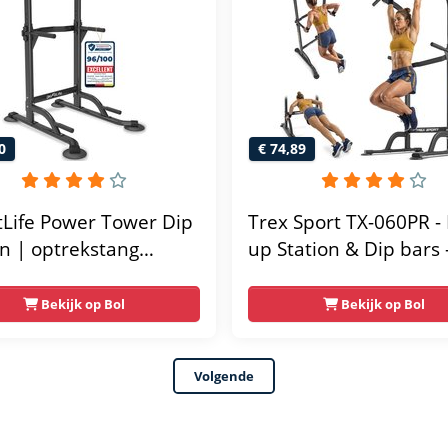
0
€ 74,89
tLife Power Tower Dip
Trex Sport TX-060PR - 
on | optrekstang
up Station & Dip bars 
taand | dip barren
Fitness - Pull up rack -
ainer | krachtstation
Multifunctioneel - Po
Bekijk op Bol
Bekijk op Bol
ttoren | fitnessstation
Tower Fitness Station 
er rack voor thuis
Home Gym - Thuis Sp
Volgende
 krachttraining voor
Verstelbaar - Geschikt
Krachttraining - Tot 1