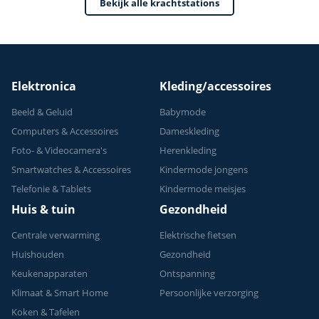
Bekijk alle krachtstations
Verstelbaar -
Geschikt voor
Krachttraining - Tot
150 kg
Elektronica
Kleding/accessoires
Beeld & Geluid
Babymode
Computers & Accessoires
Dameskleding
Foto- & Videocamera's
Herenkleding
Smartwatches & Accessoires
Kindermode jongens
Telefonie & Tablets
Kindermode meisjes
Huis & tuin
Gezondheid
Centrale verwarming
Elektrische fietsen
Huishouden
Gezondheid
Keukenapparaten
Ontspanning
Klimaat & Smart Home
Persoonlijke verzorging
Koken & Tafelen