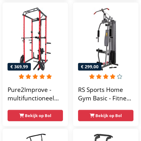
- Fitness
krachtstation voor
thuis - Compact en
multifunctioneel -
Incl. gratis fitness
app
€ 369,99
€ 299,00
Pure2Improve -
RS Sports Home
multifunctioneel
Gym Basic - Fitness
power rack-
Krachtstation
krachtstation -
Bekijk op Bol
Bekijk op Bol
home gym -
215x111x142