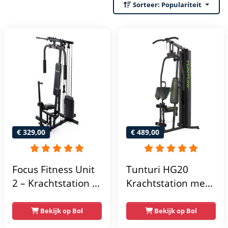
Sorteer:
Populariteit
€ 329,00
€ 489,00
Focus Fitness Unit
Tunturi HG20
2 – Krachtstation –
Krachtstation met
Home Gym – 50 kg
gewichten -
– Lat Pulley
Compacte home
Bekijk op Bol
Bekijk op Bol
gym met lat pulley