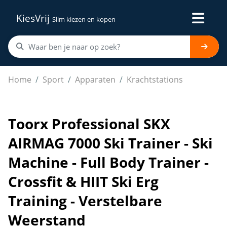
KiesVrij
Slim kiezen en kopen
Toorx Professional SKX AIRMAG 7000 Ski Trainer - Ski Mac
Home
Sport
Apparaten
Krachtstations
Toorx Professional SKX
AIRMAG 7000 Ski Trainer - Ski
Machine - Full Body Trainer -
Crossfit & HIIT Ski Erg
Training - Verstelbare
Weerstand