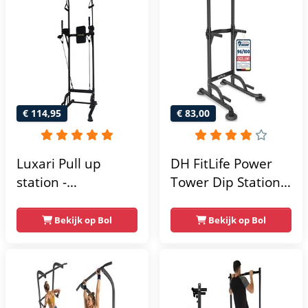
€ 114,95
€ 83,00
Luxari Pull up
DH FitLife Power
station -
Tower Dip Station |
Weerstandsbanden
optrekstang
- Dip Station - Pull
vrijstaand | dip
Bekijk op Bol
Bekijk op Bol
Up Bar -
barren rugtrainer |
Optrekstang -
krachtstation
Krachtstation -
krachttoren |
Power Rack -
fitnessstation |