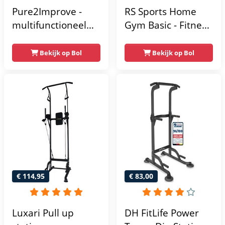
Pure2Improve -
RS Sports Home
multifunctioneel
Gym Basic - Fitness
power rack-
Krachtstation
krachtstation -
Bekijk op Bol
Bekijk op Bol
home gym -
215x111x142
€ 114,95
€ 83,00
Luxari Pull up
DH FitLife Power