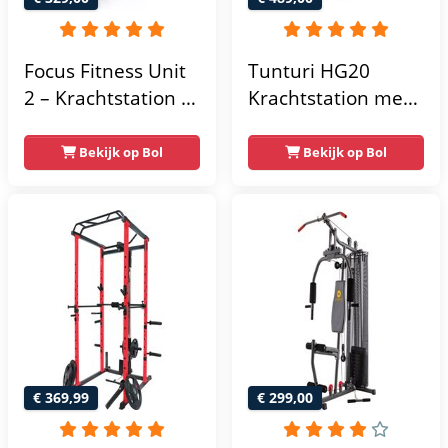
Focus Fitness Unit
Tunturi HG20
2 – Krachtstation –
Krachtstation met
Home Gym – 50 kg
gewichten -
– Lat Pulley
Compacte home
Bekijk op Bol
Bekijk op Bol
gym met lat pulley
- Fitness
krachtstation voor
thuis - Compact en
multifunctioneel -
Incl. gratis fitness
app
€ 369,99
€ 299,00