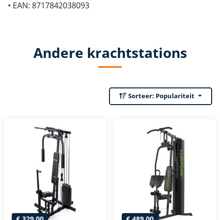
• EAN: 8717842038093
Andere krachtstations
Sorteer:
Populariteit
€ 329,00
€ 489,00