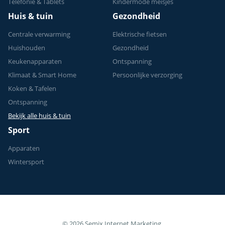
Telefonie & Tablets
Kindermode meisjes
Huis & tuin
Gezondheid
Centrale verwarming
Elektrische fietsen
Huishouden
Gezondheid
Keukenapparaten
Ontspanning
Klimaat & Smart Home
Persoonlijke verzorging
Koken & Tafelen
Ontspanning
Bekijk alle huis & tuin
Sport
Apparaten
Wintersport
© 2026 Semix Internet Marketing.