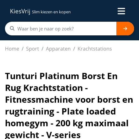
KiesVrij
Slim kiezen en kopen
Tunturi Platinum Borst En Rug Krachtstation - Fitnessm
Home
Sport
Apparaten
Krachtstations
Tunturi Platinum Borst En
Rug Krachtstation -
Fitnessmachine voor borst en
rugtraining - Plate loaded
homegym - 200 kg maximaal
gewicht - V-series