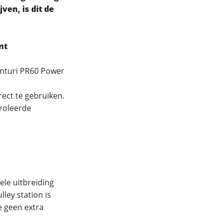
ven, is dit de
nt
unturi PR60 Power
ct te gebruiken.
roleerde
le uitbreiding
lley station is
e geen extra