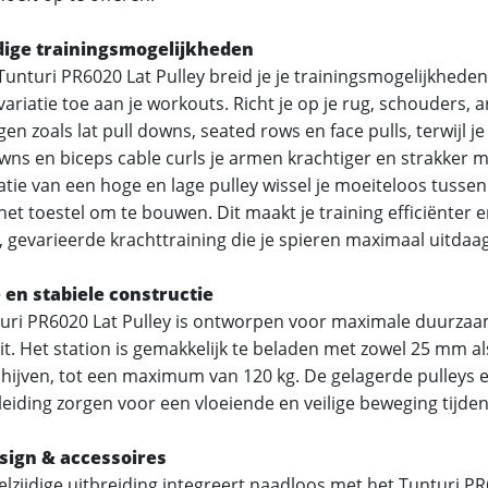
jdige trainingsmogelijkheden
Tunturi PR6020 Lat Pulley breid je je trainingsmogelijkhede
variatie toe aan je workouts. Richt je op je rug, schouders,
en zoals lat pull downs, seated rows en face pulls, terwijl je
ns en biceps cable curls je armen krachtiger en strakker m
tie van een hoge en lage pulley wissel je moeiteloos tusse
et toestel om te bouwen. Dit maakt je training efficiënter 
, gevarieerde krachttraining die je spieren maximaal uitdaag
 en stabiele constructie
uri PR6020 Lat Pulley is ontworpen voor maximale duurza
eit. Het station is gemakkelijk te beladen met zowel 25 mm 
chijven, tot een maximum van 120 kg. De gelagerde pulleys 
leiding zorgen voor een vloeiende en veilige beweging tijden
sign & accessoires
elzijdige uitbreiding integreert naadloos met het Tunturi P