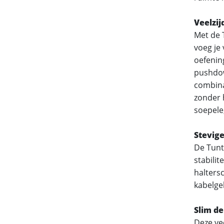
Veelzi
Met de 
voeg je 
oefening
pushdow
combina
zonder h
soepele
Stevige
De Tunt
stabilit
halters
kabelge
Slim de
Deze ve