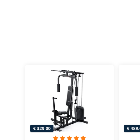
€ 329,00
€ 489,