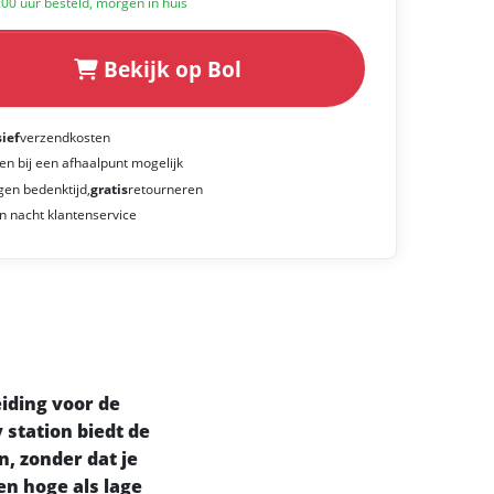
:00 uur besteld, morgen in huis
Bekijk op Bol
sief
verzendkosten
en bij een afhaalpunt mogelijk
gen bedenktijd,
gratis
retourneren
n nacht klantenservice
eiding voor de
 station biedt de
, zonder dat je
en hoge als lage