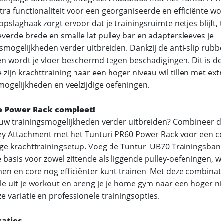
xtra functionaliteit voor een georganiseerde en efficiënte w
opslaghaak zorgt ervoor dat je trainingsruimte netjes blijft, 
verde brede en smalle lat pulley bar en adaptersleeves je
smogelijkheden verder uitbreiden. Dankzij de anti-slip rubbe
 en wordt je vloer beschermd tegen beschadigingen. Dit is d
 zijn krachttraining naar een hoger niveau wil tillen met ext
ogelijkheden en veelzijdige oefeningen.
e Power Rack compleet!
jouw trainingsmogelijkheden verder uitbreiden? Combineer 
ley Attachment met het Tunturi PR60 Power Rack voor een 
dige krachttrainingsetup. Voeg de Tunturi UB70 Trainingsban
e basis voor zowel zittende als liggende pulley-oefeningen, 
men en core nog efficiënter kunt trainen. Met deze combinati
e uit je workout en breng je je home gym naar een hoger n
e variatie en professionele trainingsopties.
caties