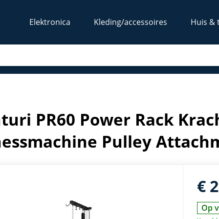
Elektronica
Kleding/accessoires
Huis & 
oire - Fitnessmachine Pulley Attachment
turi PR60 Power Rack Krach
nessmachine Pulley Attach
€ 
Op v