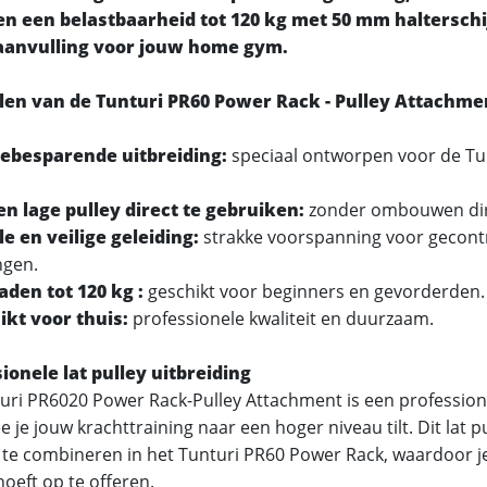
en een belastbaarheid tot 120 kg met 50 mm halterschij
 aanvulling voor jouw home gym.
len van de Tunturi PR60 Power Rack - Pulley Attachme
ebesparende uitbreiding:
speciaal ontworpen voor de T
en lage pulley direct te gebruiken:
zonder ombouwen dire
e en veilige geleiding:
strakke voorspanning voor gecont
ngen.
aden tot 120 kg :
geschikt voor beginners en gevorderden.
ikt voor thuis:
professionele kwaliteit en duurzaam.
ionele lat pulley uitbreiding
uri PR6020 Power Rack-Pulley Attachment is een professione
je jouw krachttraining naar een hoger niveau tilt. Dit lat pu
g te combineren in het Tunturi PR60 Power Rack, waardoor j
oeft op te offeren.