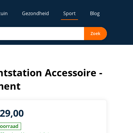
tuin
Gezondheid
Sport
Blog
Zoek
tstation Accessoire -
ment
229,00
oorraad