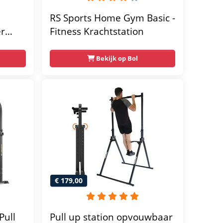
RS Sports Home Gym Basic -
er
Fitness Krachtstation
home
Bekijk op Bol
€ 179,00
Pull
Pull up station opvouwbaar