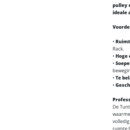
pulley 
ideale
Voorde
•
Ruimt
Rack.
•
Hoge 
•
Soepel
bewegi
•
Te bel
•
Gesch
Profess
De Tunt
waarmee 
volledi
ruimte h