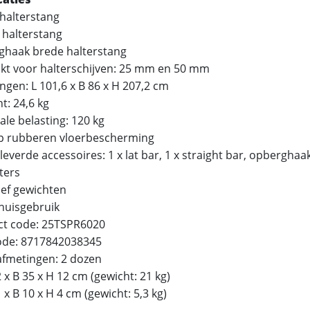
 halterstang
 halterstang
ghaak brede halterstang
ikt voor halterschijven: 25 mm en 50 mm
ngen: L 101,6 x B 86 x H 207,2 cm
t: 24,6 kg
ale belasting: 120 kg
lip rubberen vloerbescherming
everde accessoires: 1 x lat bar, 1 x straight bar, opberghaak
ters
ief gewichten
thuisgebruik
ct code: 25TSPR6020
ode: 8717842038345
afmetingen: 2 dozen
2 x B 35 x H 12 cm (gewicht: 21 kg)
1 x B 10 x H 4 cm (gewicht: 5,3 kg)