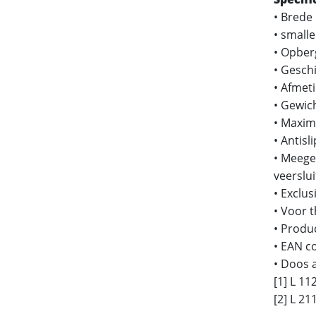
• Brede
• smalle
• Opber
• Gesch
• Afmeti
• Gewich
• Maxim
• Antis
• Meegel
veerslui
• Exclus
• Voor 
• Produ
• EAN c
• Doos 
[1] L 11
[2] L 21