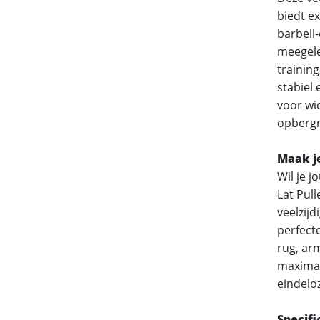
biedt e
barbell-
meegele
training
stabiel
voor wie
opbergm
Maak j
Wil je 
Lat Pul
veelzij
perfect
rug, ar
maximal
eindeloz
Specifi