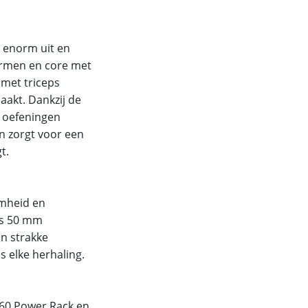
n enorm uit en
 armen en core met
 met triceps
aakt. Dankzij de
n oefeningen
en zorgt voor een
t.
amheid en
als 50 mm
en strakke
s elke herhaling.
R60 Power Rack en