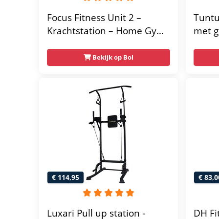
Focus Fitness Unit 2 –
Tuntu
Krachtstation – Home Gym
met g
– 50 kg – Lat Pulley
home 
Fitne
Bekijk op Bol
thuis
multif
gratis
€ 114,95
€ 83,0
Luxari Pull up station -
DH Fi