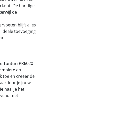
orkout. De handige
terwijl de
rvoeten blijft alles
e ideale toevoeging
ra
de Tunturi PR6020
complete en
k toe en creëer de
waardoor je jouw
e haal je het
iveau met