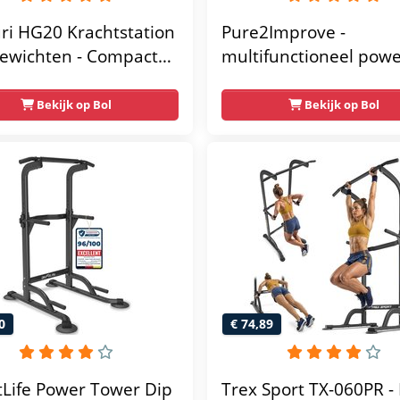
ri HG20 Krachtstation
Pure2Improve -
ewichten - Compacte
multifunctioneel pow
gym met lat pulley -
rack- krachtstation - 
ss krachtstation voor
gym - 215x111x142
Bekijk op Bol
Bekijk op Bol
 - Compact en
unctioneel - Incl.
 fitness app
0
€ 74,89
tLife Power Tower Dip
Trex Sport TX-060PR - 