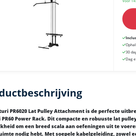
Voor 14
Inclu
Ophal
30 da
Dag e
ductbeschrijving
uri PR6020 Lat Pulley Attachment is de perfecte uitbr
 PR60 Power Rack. Dit compacte en robuuste lat pulley
kheid om een breed scala aan oefeningen uit te voeren
uimte nodig hebt. Met soepele kabelgeleiding, zowel e