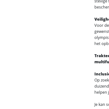
stevige 
bescher
Veiligh
Voor de
gewenst
olympis
het opb
Traktee
multif
Inclusi
Op zoek 
duizend
helpen j
Je kan 