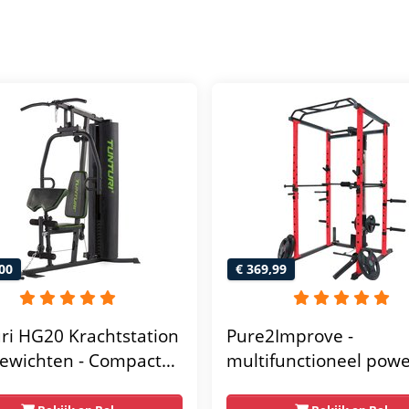
00
€ 369,99
ri HG20 Krachtstation
Pure2Improve -
ewichten - Compacte
multifunctioneel pow
gym met lat pulley -
rack- krachtstation - 