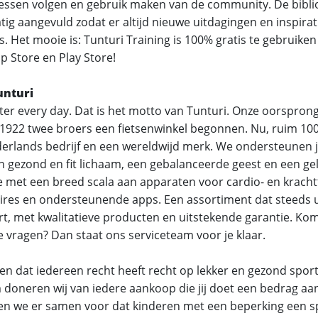
essen volgen en gebruik maken van de community. De bibli
ig aangevuld zodat er altijd nieuwe uitdagingen en inspirat
is. Het mooie is: Tunturi Training is 100% gratis te gebruik
p Store en Play Store!
unturi
ter every day. Dat is het motto van Tunturi. Onze oorsprong l
 1922 twee broers een fietsenwinkel begonnen. Nu, ruim 100 j
erlands bedrijf en een wereldwijd merk. We ondersteunen je
n gezond en fit lichaam, een gebalanceerde geest en een gel
 met een breed scala aan apparaten voor cardio- en krachtt
ires en ondersteunende apps. Een assortiment dat steeds u
rt, met kwalitatieve producten en uitstekende garantie. Kom 
e vragen? Dan staat ons serviceteam voor je klaar.
den dat iedereen recht heeft recht op lekker en gezond spor
doneren wij van iedere aankoop die jij doet een bedrag aan 
en we er samen voor dat kinderen met een beperking een 