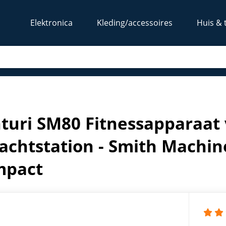
Elektronica
Kleding/accessoires
Huis & 
megym - Krachtstation - Smith Machine - Full Smith - Compa
turi SM80 Fitnessapparaat
rachtstation - Smith Machine
mpact