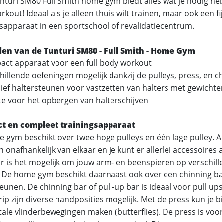
nturi SM80 Full Smith home gym biedt alles wat je nodig heb
kout! Ideaal als je alleen thuis wilt trainen, maar ook een f
gsapparaat in een sportschool of revalidatiecentrum.
en van de Tunturi SM80 - Full Smith - Home Gym
ct apparaat voor een full body workout
hillende oefeningen mogelijk dankzij de pulleys, press, en c
sief haltersteunen voor vastzetten van halters met gewichte
e voor het opbergen van halterschijven
t en compleet trainingsapparaat
 gym beschikt over twee hoge pulleys en één lage pulley. Al
onafhankelijk van elkaar en je kunt er allerlei accessoires 
r is het mogelijk om jouw arm- en beenspieren op verschil
. De home gym beschikt daarnaast ook over een chinning ba
eunen. De chinning bar of pull-up bar is ideaal voor pull ups
ip zijn diverse handposities mogelijk. Met de press kun je b
tale vlinderbewegingen maken (butterflies). De press is voo