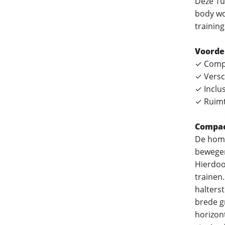
Deze Tu
body wor
trainin
Voordel
✓ Compa
✓ Versc
✓ Inclu
✓ Ruimt
Compac
De home
bewegen 
Hierdoo
trainen
halterst
brede gr
horizon