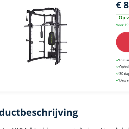
€ 
Op v
Voor 19
Inclu
Ophal
30 da
Dag e
ductbeschrijving