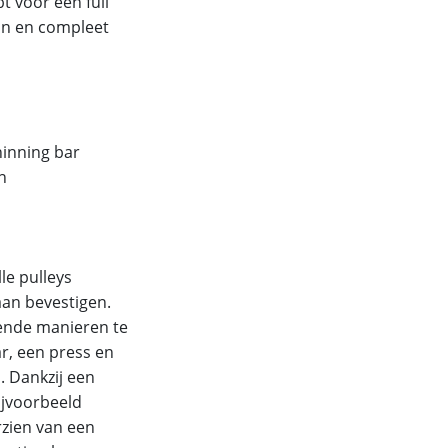
t voor een full
ijn en compleet
hinning bar
n
le pulleys
aan bevestigen.
lende manieren te
r, een press en
. Dankzij een
ijvoorbeeld
rzien van een