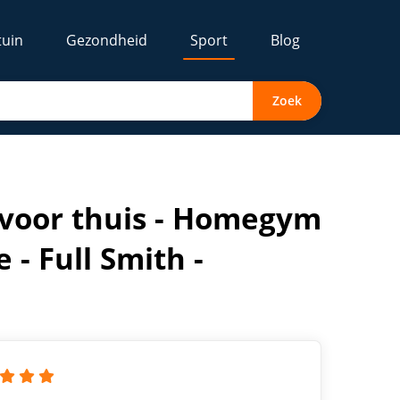
tuin
Gezondheid
Sport
Blog
Zoek
ct
 voor thuis - Homegym
 - Full Smith -