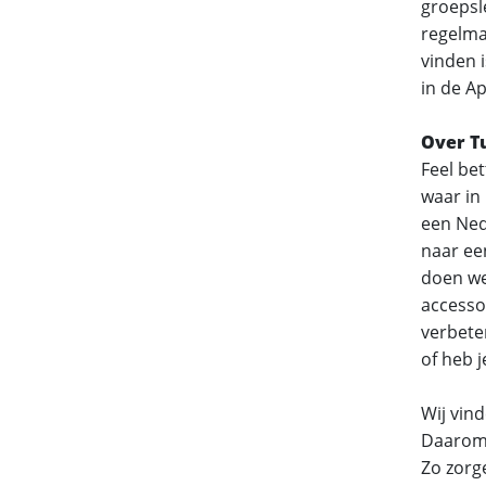
groepsl
regelmat
vinden 
in de Ap
Over T
Feel bet
waar in
een Ned
naar ee
doen we
accesso
verbete
of heb j
Wij vin
Daarom 
Zo zorg