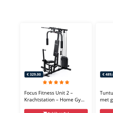
€ 329,00
€ 489,
Focus Fitness Unit 2 –
Tuntu
Krachtstation – Home Gym
met g
– 50 kg – Lat Pulley
home 