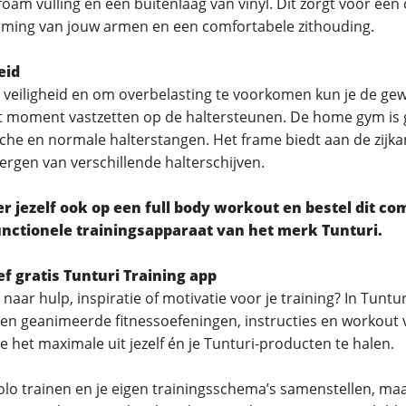
foam vulling en een buitenlaag van vinyl. Dit zorgt voor een
ming van jouw armen en een comfortabele zithouding.
eid
 veiligheid en om overbelasting te voorkomen kun je de gew
 moment vastzetten op de haltersteunen. De home gym is 
che en normale halterstangen. Het frame biedt aan de zijk
ergen van verschillende halterschijven.
r jezelf ook op een full body workout en bestel dit c
unctionele trainingsapparaat van het merk Tunturi.
ef gratis Tunturi Training app
naar hulp, inspiratie of motivatie voor je training? In Tuntur
en geanimeerde fitnessoefeningen, instructies en workout 
e het maximale uit jezelf én je Tunturi-producten te halen.
solo trainen en je eigen trainingsschema’s samenstellen, ma