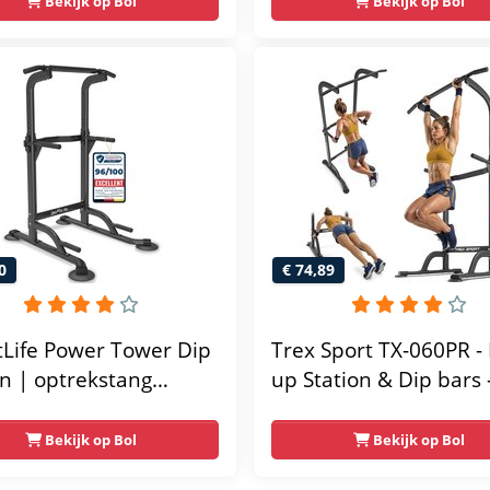
ss krachtstation voor
gym - 215x111x142
Bekijk op Bol
Bekijk op Bol
 - Compact en
unctioneel - Incl.
 fitness app
0
€ 74,89
tLife Power Tower Dip
Trex Sport TX-060PR - 
on | optrekstang
up Station & Dip bars 
taand | dip barren
Fitness - Pull up rack -
ainer | krachtstation
Multifunctioneel - Po
Bekijk op Bol
Bekijk op Bol
ttoren | fitnessstation
Tower Fitness Station 