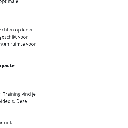
 optimale
ichten op ieder
geschikt voor
anten ruimte voor
ompacte
i Training vind je
video's. Deze
ar ook