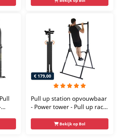
Bekijk op Bol
€ 179,00
Pull
Pull up station opvouwbaar
-
- Power tower - Pull up rack
- Pull up bar - FPT165
wer
Bekijk op Bol
-