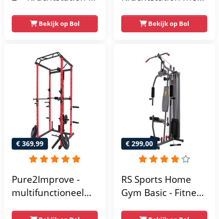
Home Gym – 50 kg
gewichten -
– Lat Pulley
Compacte home
Bekijk op Bol
Bekijk op Bol
gym met lat pulley
- Fitness
krachtstation voor
thuis - Compact en
multifunctioneel -
Incl. gratis fitness
app
€ 369,99
€ 299,00
Pure2Improve -
RS Sports Home
multifunctioneel
Gym Basic - Fitness
power rack-
Krachtstation
krachtstation -