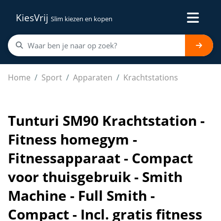
KiesVrij
Slim kiezen en kopen
Tunturi SM90 Krachtstation - Fitness homegym - Fitnessa
Home
Sport
Apparaten
Krachtstations
Tunturi SM90 Krachtstation -
Fitness homegym -
Fitnessapparaat - Compact
voor thuisgebruik - Smith
Machine - Full Smith -
Compact - Incl. gratis fitness