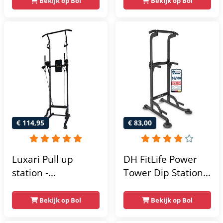
Bekijk op Bol
Bekijk op Bol
home gym -
215x111x142
€ 114,95
€ 83,00
Luxari Pull up
DH FitLife Power
station -
Tower Dip Station |
Weerstandsbanden
optrekstang
- Dip Station - Pull
vrijstaand | dip
Bekijk op Bol
Bekijk op Bol
Up Bar -
barren rugtrainer |