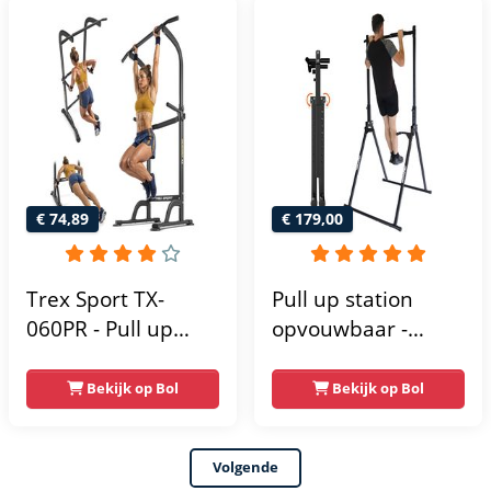
Optrekstang -
krachtstation
Krachtstation -
krachttoren |
Power Rack -
fitnessstation |
Verstelbaar -
power rack voor
Krachttraining
thuis gym |
krachttraining voor
thuis
€ 74,89
€ 179,00
Trex Sport TX-
Pull up station
060PR - Pull up
opvouwbaar -
Station & Dip bars -
Power tower - Pull
Fitness - Pull up
up rack - Pull up
Bekijk op Bol
Bekijk op Bol
rack -
bar - FPT165
Multifunctioneel -
Volgende
Power Tower