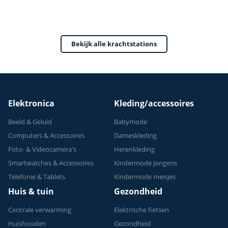
Fitness Station -
Home Gym - Thuis
Sporten
Bekijk alle krachtstations
Verstelbaar -
Geschikt voor
Krachttraining - Tot
150 kg
Elektronica
Kleding/accessoires
Beeld & Geluid
Babymode
Computers & Accessoires
Dameskleding
Foto- & Videocamera's
Herenkleding
Smartwatches & Accessoires
Kindermode jongens
Telefonie & Tablets
Kindermode meisjes
Huis & tuin
Gezondheid
Centrale verwarming
Elektrische fietsen
Huishouden
Gezondheid