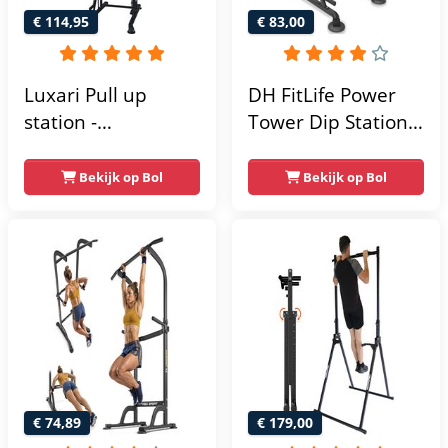
€ 114,95
€ 83,00
Luxari Pull up
DH FitLife Power
station -
Tower Dip Station |
Weerstandsbanden
optrekstang
- Dip Station - Pull
vrijstaand | dip
Bekijk op Bol
Bekijk op Bol
Up Bar -
barren rugtrainer |
Optrekstang -
krachtstation
Krachtstation -
krachttoren |
Power Rack -
fitnessstation |
Verstelbaar -
power rack voor
Krachttraining
thuis gym |
krachttraining voor
thuis
€ 74,89
€ 179,00