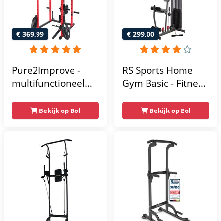
app
€ 369,99
€ 299,00
Pure2Improve -
RS Sports Home
multifunctioneel
Gym Basic - Fitness
power rack-
Krachtstation
krachtstation -
Bekijk op Bol
Bekijk op Bol
home gym -
215x111x142