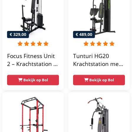
€ 329,00
€ 489,00
Focus Fitness Unit
Tunturi HG20
2 – Krachtstation –
Krachtstation met
Home Gym – 50 kg
gewichten -
– Lat Pulley
Compacte home
Bekijk op Bol
Bekijk op Bol
gym met lat pulley
- Fitness
krachtstation voor
thuis - Compact en
multifunctioneel -
Incl. gratis fitness