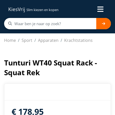
KiesVrij
Slim kiezen en kopen
Tunturi WT40 Squat Rack - Squat Rek
Home
Sport
Apparaten
Krachtstations
Tunturi WT40 Squat Rack -
Squat Rek
€ 178,95