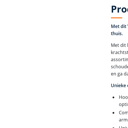
Pro
Met dit
thuis.
Met dit
krachts
assorti
schoude
en ga d
Unieke
Hoo
opti
Com
arm
Univ