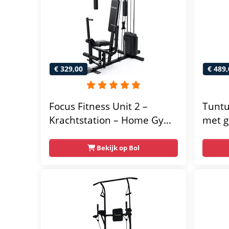
€ 329,00
€ 489,
Focus Fitness Unit 2 –
Tuntu
Krachtstation – Home Gym
met g
– 50 kg – Lat Pulley
home 
Fitne
Bekijk op Bol
thuis
multif
gratis