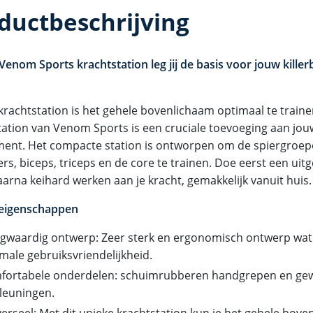
ductbeschrijving
 Venom Sports krachtstation leg jij de basis voor jouw kille
 krachtstation is het gehele bovenlichaam optimaal te traine
tation van Venom Sports is een cruciale toevoeging aan j
ment. Het compacte station is ontworpen om de spiergroepe
rs, biceps, triceps en de core te trainen. Doe eerst een ui
aarna keihard werken aan je kracht, gemakkelijk vanuit huis.
 eigenschappen
gwaardig ontwerp: Zeer sterk en ergonomisch ontwerp wat 
male gebruiksvriendelijkheid.
fortabele onderdelen: schuimrubberen handgrepen en gew
leuningen.
erseel: Met dit unieke krachtstation kun je het gehele bove