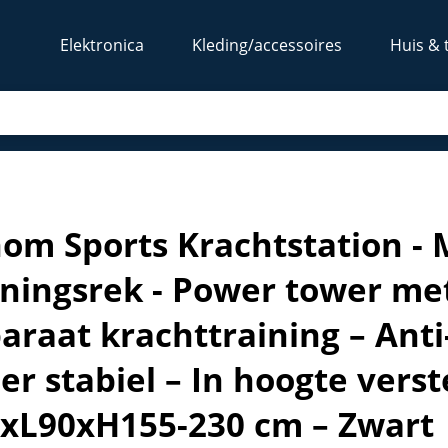
Elektronica
Kleding/accessoires
Huis & 
 trainingsrek - Power tower met Pull up bar – Fitness appar
om Sports Krachtstation - 
iningsrek - Power tower met
araat krachttraining – Anti
er stabiel – In hoogte verst
xL90xH155-230 cm – Zwart