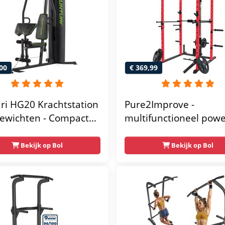
00
€ 369,99
ri HG20 Krachtstation
Pure2Improve -
ewichten - Compacte
multifunctioneel pow
gym met lat pulley -
rack- krachtstation - 
ss krachtstation voor
gym - 215x111x142
Bekijk op Bol
Bekijk op Bol
 - Compact en
unctioneel - Incl.
 fitness app