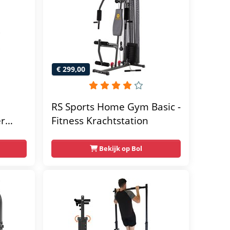
€ 299,00
RS Sports Home Gym Basic -
er
Fitness Krachtstation
home
Bekijk op Bol