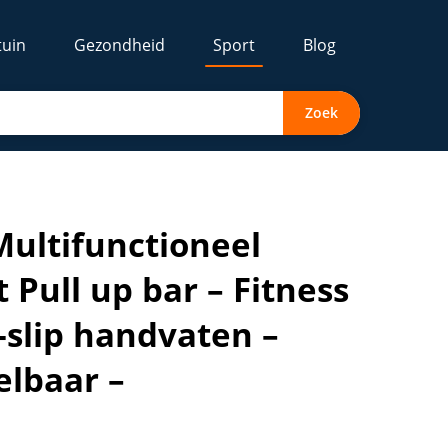
tuin
Gezondheid
Sport
Blog
Zoek
aat krachttraining – Anti-slip handvaten – Super stabiel – 
Multifunctioneel
 Pull up bar – Fitness
-slip handvaten –
elbaar –