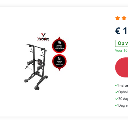
€ 
Op v
Voor 16
Inclu
Ophal
30 da
Dag e