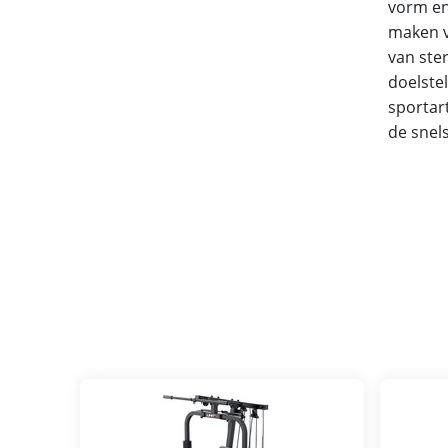
vorm en
maken v
van ste
doelste
sportar
de snels