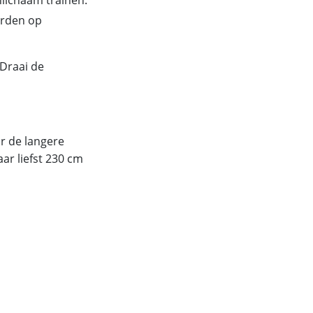
orden op
 Draai de
or de langere
ar liefst 230 cm