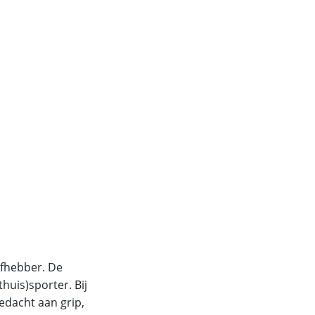
efhebber. De
uis)sporter. Bij
edacht aan grip,