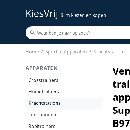
KiesVrij
Slim kiezen en kopen
Venom Sports Krachtstation - Multifunctioneel
Home
Sport
Apparaten
Krachtstations
APPARATEN
Ven
Crosstrainers
tra
Hometrainers
app
Krachtstations
Sup
Loopbanden
B97
Roeitrainers