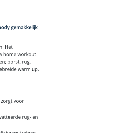
rbody gemakkelijk
n. Het
ouw home workout
n; borst, rug,
tgebreide warm up,
zorgt voor
atteerde rug- en
nlichaam trainen.