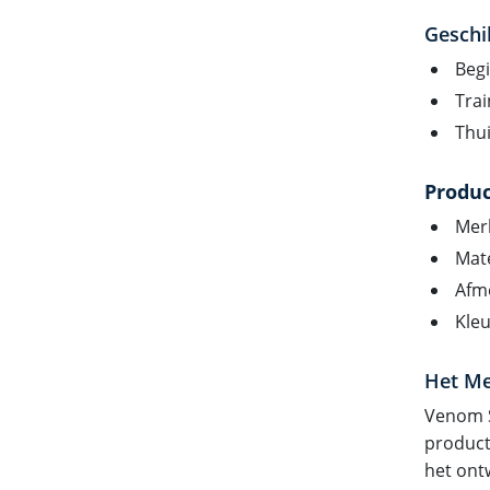
Geschi
Beg
Trai
Thui
Produ
Mer
Mate
Afm
Kleu
Het M
Venom S
product
het ont