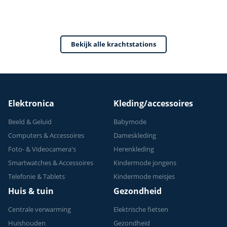
Fitness Station -
Home Gym - Thuis
Sporten
Bekijk alle krachtstations
Verstelbaar -
Geschikt voor
Krachttraining - Tot
150 kg
Elektronica
Kleding/accessoires
Beeld & Geluid
Babymode
Computers & Accessoires
Dameskleding
Foto- & Videocamera's
Herenkleding
Smartwatches & Accessoires
Kindermode jongens
Telefonie & Tablets
Kindermode meisjes
Huis & tuin
Gezondheid
Centrale verwarming
Elektrische fietsen
Huishouden
Gezondheid