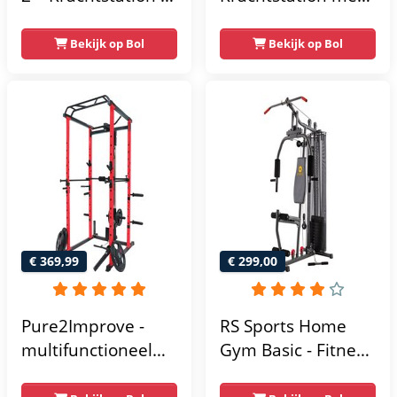
Home Gym – 50 kg
gewichten -
– Lat Pulley
Compacte home
Bekijk op Bol
Bekijk op Bol
gym met lat pulley
- Fitness
krachtstation voor
thuis - Compact en
multifunctioneel -
Incl. gratis fitness
app
€ 369,99
€ 299,00
Pure2Improve -
RS Sports Home
multifunctioneel
Gym Basic - Fitness
power rack-
Krachtstation