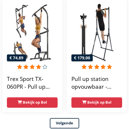
Optrekstang -
krachtstation
Krachtstation -
krachttoren |
Power Rack -
fitnessstation |
Verstelbaar -
power rack voor
Krachttraining
thuis gym |
krachttraining voor
thuis
€ 74,89
€ 179,00
Trex Sport TX-
Pull up station
060PR - Pull up
opvouwbaar -
Station & Dip bars -
Power tower - Pull
Fitness - Pull up
up rack - Pull up
Bekijk op Bol
Bekijk op Bol
rack -
bar - FPT165
Multifunctioneel -
Volgende
Power Tower