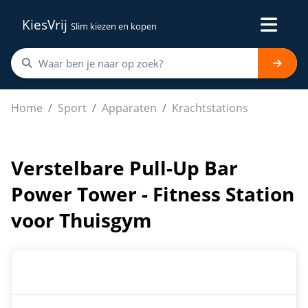
KiesVrij
Slim kiezen en kopen
Verstelbare Pull-Up Bar Power Tower - Fitness Station
Home
Sport
Apparaten
Krachtstations
Verstelbare Pull-Up Bar
Power Tower - Fitness Station
voor Thuisgym