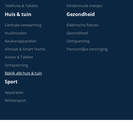
Telefonie & Tablets
Kindermode meisjes
Huis & tuin
Gezondheid
Centrale verwarming
Elektrische fietsen
Huishouden
Gezondheid
Keukenapparaten
Ontspanning
Klimaat & Smart Home
Persoonlijke verzorging
Koken & Tafelen
Ontspanning
Bekijk alle huis & tuin
Sport
Apparaten
Wintersport