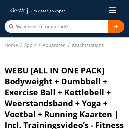
KiesVrij
Slim kiezen en kopen
WEBU [ALL IN ONE PACK] Bodyweight + Dumbbell + Exercise 
Home
Sport
Apparaten
Krachtstations
WEBU [ALL IN ONE PACK]
Bodyweight + Dumbbell +
Exercise Ball + Kettlebell +
Weerstandsband + Yoga +
Voetbal + Running Kaarten |
Incl. Trainingsvideo’s - Fitness