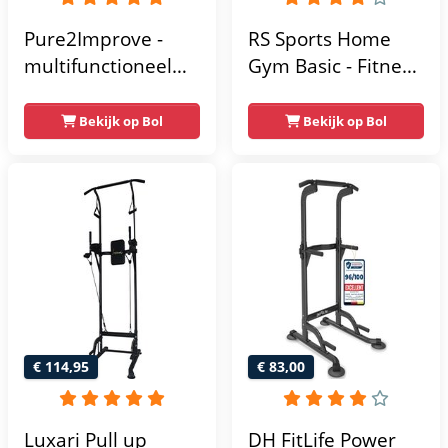
Pure2Improve -
RS Sports Home
multifunctioneel
Gym Basic - Fitness
power rack-
Krachtstation
krachtstation -
Bekijk op Bol
Bekijk op Bol
home gym -
215x111x142
€ 114,95
€ 83,00
Luxari Pull up
DH FitLife Power