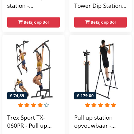
station -
Tower Dip Station |
Weerstandsbanden
optrekstang
- Dip Station - Pull
vrijstaand | dip
Bekijk op Bol
Bekijk op Bol
Up Bar -
barren rugtrainer |
Optrekstang -
krachtstation
Krachtstation -
krachttoren |
Power Rack -
fitnessstation |
Verstelbaar -
power rack voor
Krachttraining
thuis gym |
krachttraining voor
thuis
€ 74,89
€ 179,00
Trex Sport TX-
Pull up station
060PR - Pull up
opvouwbaar -
Station & Dip bars -
Power tower - Pull