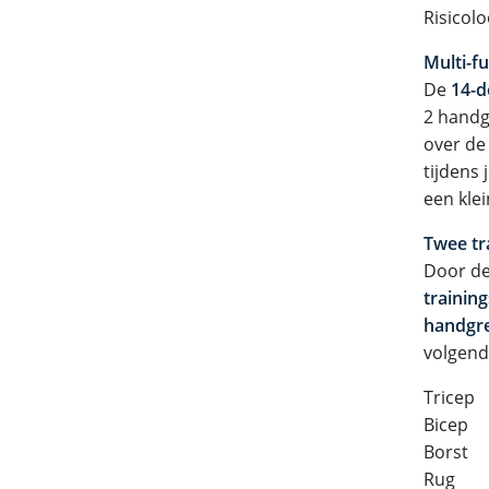
Risicol
Multi-f
De
14-d
2 handg
over de
tijdens
een kle
Twee t
Door de
trainin
handgr
volgend
Tricep
Bicep
Borst
Rug