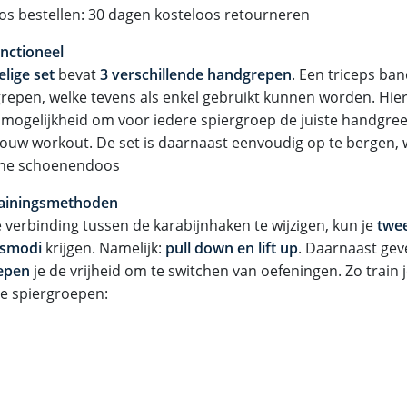
oos bestellen: 30 dagen kosteloos retourneren
unctioneel
elige set
bevat
3 verschillende handgrepen
. Een triceps ban
repen, welke tevens als enkel gebruikt kunnen worden. Hier
 mogelijkheid om voor iedere spiergroep de juiste handgree
 jouw workout. De set is daarnaast eenvoudig op te bergen, 
ine schoenendoos
rainingsmethoden
 verbinding tussen de karabijnhaken te wijzigen, kun je
twee
gsmodi
krijgen. Namelijk:
pull down en lift up
. Daarnaast ge
epen
je de vrijheid om te switchen van oefeningen. Zo train
e spiergroepen: