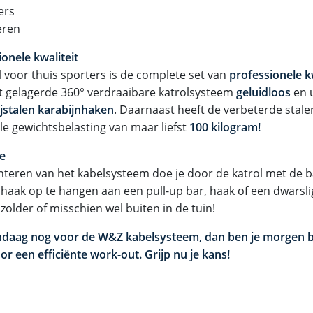
ers
eren
onele kwaliteit
l voor thuis sporters is de complete set van
professionele kw
et gelagerde 360° verdraaibare katrolsysteem
geluidloos
en 
ijstalen karabijnhaken
. Daarnaast heeft de verbeterde stale
e gewichtsbelasting van maar liefst
100 kilogram!
e
teren van het kabelsysteem doe je door de katrol met de 
nhaak op te hangen aan een pull-up bar, haak of een dwarslig
zolder of misschien wel buiten in de tuin!
ndaag nog voor de W&Z kabelsysteem, dan ben je morgen 
or een efficiënte work-out. Grijp nu je kans!