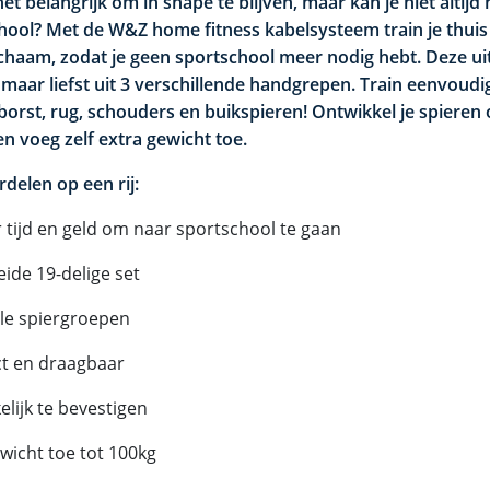
 het belangrijk om in shape te blijven, maar kan je niet altijd
hool? Met de W&Z home fitness kabelsysteem train je thuis
chaam, zodat je geen sportschool meer nodig hebt. Deze ui
 maar liefst uit 3 verschillende handgrepen.
Train eenvoudig
 borst, rug, schouders en buikspieren! Ontwikkel je spieren
en voeg zelf extra gewicht toe.
delen op een rij:
 tijd en geld om naar sportschool te gaan
eide 19-delige set
ele spiergroepen
t en draagbaar
lijk te bevestigen
wicht toe tot 100kg