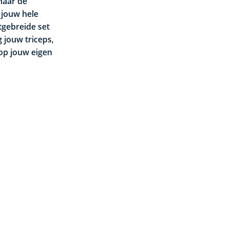
 naar de
 jouw hele
tgebreide set
 jouw triceps,
 op jouw eigen