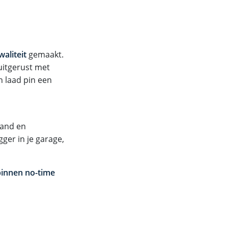
aliteit
gemaakt.
uitgerust met
n laad pin een
band en
ger in je garage,
binnen no-time