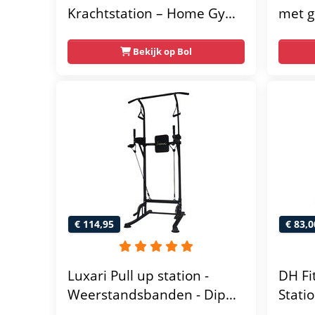
Krachtstation – Home Gym
met g
– 50 kg – Lat Pulley
home 
Fitne
Bekijk op Bol
thuis
multif
gratis
€ 114,95
€ 83,0
Luxari Pull up station -
DH Fi
Weerstandsbanden - Dip
Stati
Station - Pull Up Bar -
vrijs