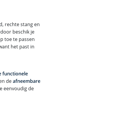
d, rechte stang en
door beschik je
p toe te passen
want het past in
 functionele
ven de
afneembare
 je eenvoudig de