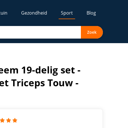
tuin
Gezondheid
Sport
Blog
Zoek
ning - Lat Pulley
em 19-delig set -
et Triceps Touw -