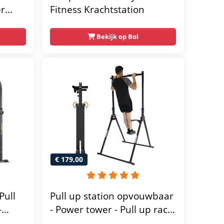
er
Fitness Krachtstation
home
Bekijk op Bol
€ 179,00
Pull
Pull up station opvouwbaar
-
- Power tower - Pull up rack
- Pull up bar - FPT165