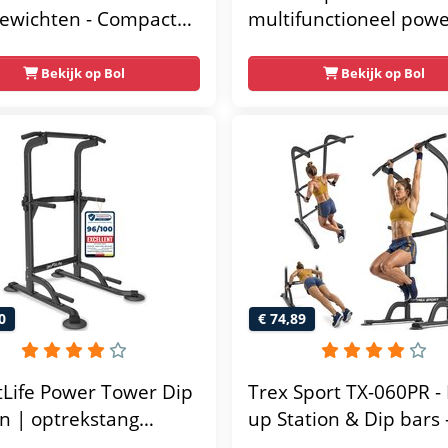
ewichten - Compacte
multifunctioneel pow
gym met lat pulley -
rack- krachtstation - 
ss krachtstation voor
gym - 215x111x142
Bekijk op Bol
Bekijk op Bol
 - Compact en
unctioneel - Incl.
 fitness app
0
€ 74,89
tLife Power Tower Dip
Trex Sport TX-060PR - 
on | optrekstang
up Station & Dip bars 
taand | dip barren
Fitness - Pull up rack -