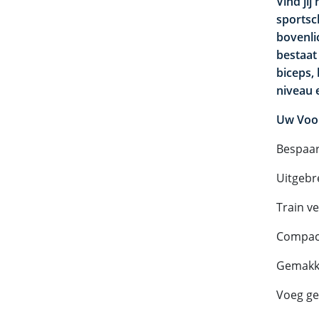
Vind jij
sportsc
bovenli
bestaat
biceps,
niveau 
Uw Voor
Bespaar
Uitgebr
Train v
Compac
Gemakke
Voeg ge