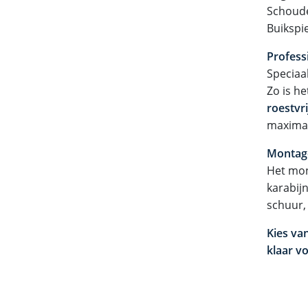
Schoud
Buikspi
Professi
Speciaa
Zo is h
roestvr
maximal
Montag
Het mon
karabij
schuur, 
Kies va
klaar vo