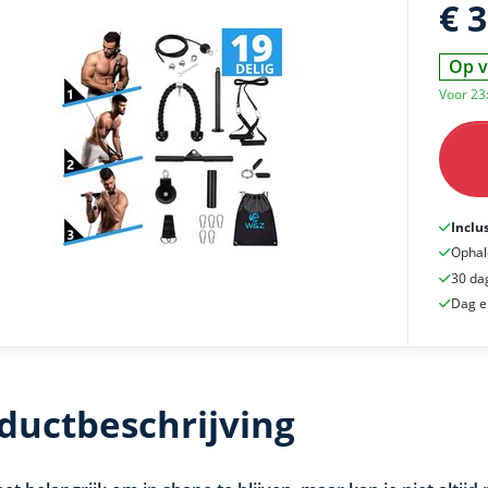
€ 
Op v
Voor 23:
Inclu
Ophal
30 da
Dag e
ductbeschrijving