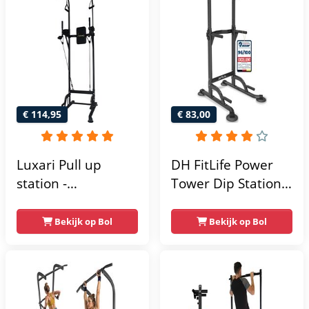
€ 114,95
€ 83,00
Luxari Pull up
DH FitLife Power
station -
Tower Dip Station |
Weerstandsbanden
optrekstang
- Dip Station - Pull
vrijstaand | dip
Bekijk op Bol
Bekijk op Bol
Up Bar -
barren rugtrainer |
Optrekstang -
krachtstation
Krachtstation -
krachttoren |
Power Rack -
fitnessstation |