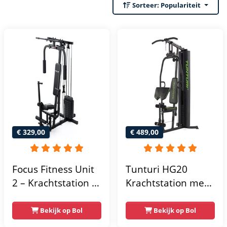
Sorteer:
Populariteit
€ 329,00
€ 489,00
Focus Fitness Unit
Tunturi HG20
2 – Krachtstation –
Krachtstation met
Home Gym – 50 kg
gewichten -
– Lat Pulley
Compacte home
Bekijk op Bol
Bekijk op Bol
gym met lat pulley