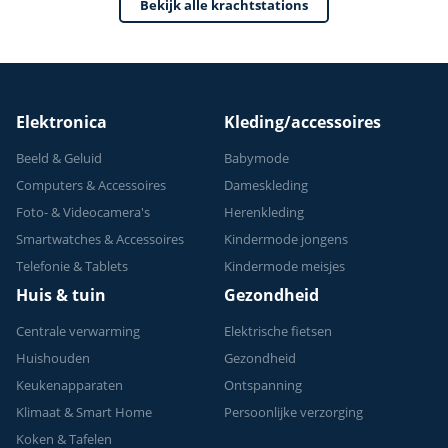
Bekijk alle krachtstations
Verstelbaar -
Geschikt voor
Krachttraining - Tot
150 kg
Elektronica
Kleding/accessoires
Beeld & Geluid
Babymode
Computers & Accessoires
Dameskleding
Foto- & Videocamera's
Herenkleding
Smartwatches & Accessoires
Kindermode jongens
Telefonie & Tablets
Kindermode meisjes
Huis & tuin
Gezondheid
Centrale verwarming
Elektrische fietsen
Huishouden
Gezondheid
Keukenapparaten
Ontspanning
Klimaat & Smart Home
Persoonlijke verzorging
Koken & Tafelen