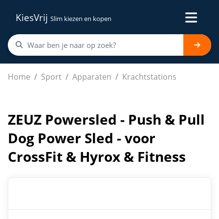
KiesVrij
Slim kiezen en kopen
ZEUZ Powersled - Push & Pull Dog Power Sled - voor Cro
Home
Sport
Apparaten
Krachtstations
ZEUZ Powersled - Push & Pull
Dog Power Sled - voor
CrossFit & Hyrox & Fitness