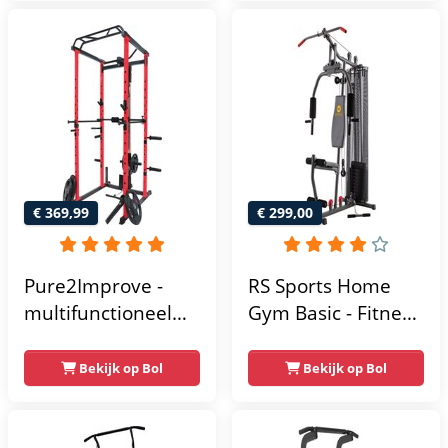
- Fitness
krachtstation voor
thuis - Compact en
multifunctioneel -
Incl. gratis fitness
app
€ 369,99
€ 299,00
Pure2Improve -
RS Sports Home
multifunctioneel
Gym Basic - Fitness
power rack-
Krachtstation
krachtstation -
Bekijk op Bol
Bekijk op Bol
home gym -
215x111x142