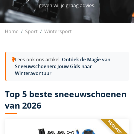
geven wij je graag advies.
Sneeuwschoenen
Home
Sport
Wintersport
Lees ook ons artikel:
Ontdek de Magie van
Sneeuwschoenen: Jouw Gids naar
Winteravontuur
Top 5 beste sneeuwschoenen
van 2026
NUMMER 1