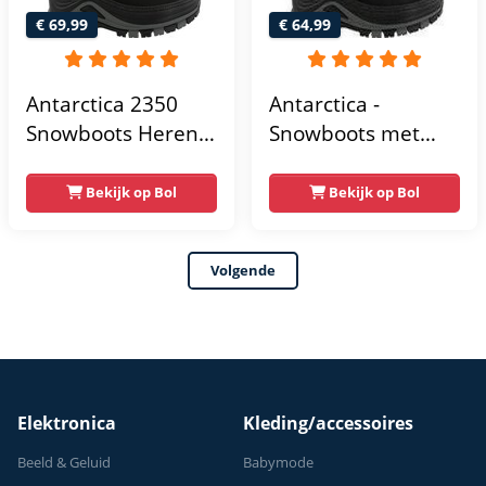
€ 69,99
€ 64,99
Antarctica 2350
Antarctica -
Snowboots Heren -
Snowboots met
Nero
ritssluiting voor
volwassenen - AN
Bekijk op Bol
Bekijk op Bol
2350 - Zwart - maat
39EU
Volgende
Elektronica
Kleding/accessoires
Beeld & Geluid
Babymode