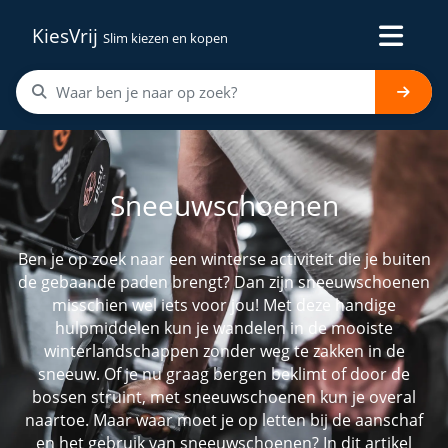
KiesVrij
Slim kiezen en kopen
Sneeuwschoenen
Ben je op zoek naar een winterse activiteit die je buiten
de gebaande paden brengt? Dan zijn sneeuwschoenen
misschien wel iets voor jou! Met deze handige
hulpmiddelen kun je wandelen in de mooiste
winterlandschappen zonder weg te zakken in de
sneeuw. Of je nu graag bergen beklimt of door de
bossen struint, met sneeuwschoenen kun je overal
naartoe. Maar waar moet je op letten bij de aanschaf
en het gebruik van sneeuwschoenen? In dit artikel