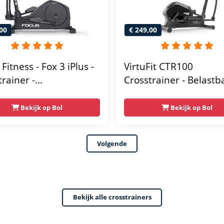
00
€ 249,00
Fitness - Fox 3 iPlus -
VirtuFit CTR100
trainer -
Crosstrainer - Belastb
lagsensoren - 24
tot 120kg - 8
standsniveaus
Weerstandsniveaus - 
Bekijk op Bol
Bekijk op Bol
trainingsprogrammas 
tablethouder -
Volgende
Hartslagsensoren -
Crosstrainers Fitness 
model
Bekijk alle crosstrainers