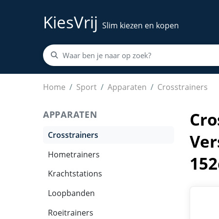
KiesVrij
Slim kiezen en kopen
Crosstrainer - Hometrainer - LCD-display - Vers
Home
Sport
Apparaten
Crosstrainers
APPARATEN
Cro
Crosstrainers
Ver
Hometrainers
15
Krachtstations
Loopbanden
Roeitrainers