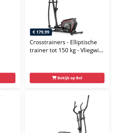
€ 179,99
Crosstrainers - Elliptische
trainer tot 150 kg - Vliegwiel
van 10 kg - Magnetische
weerstand met 16 niveaus -
 - 16
LCD-scherm - Zwart
Bekijk op Bol