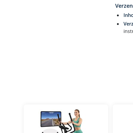
Verzen
Inh
Ver
inst