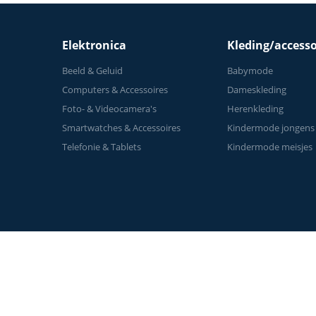
Elektronica
Kleding/accesso
Beeld & Geluid
Babymode
Computers & Accessoires
Dameskleding
Foto- & Videocamera's
Herenkleding
Smartwatches & Accessoires
Kindermode jongens
Telefonie & Tablets
Kindermode meisjes