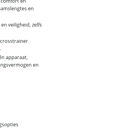
 comfort en
haamslengtes en
en veiligheid, zelfs
 crosstrainer
.
én apparaat,
udingsvermogen en
ngsopties