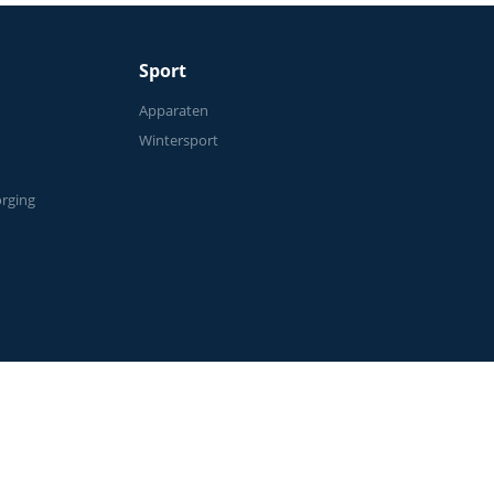
Sport
n
Apparaten
Wintersport
orging