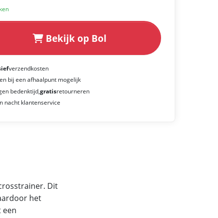
eken
Bekijk op Bol
sief
verzendkosten
en bij een afhaalpunt mogelijk
gen bedenktijd,
gratis
retourneren
n nacht klantenservice
rosstrainer. Dit
aardoor het
t een