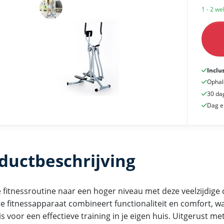
1 - 2 w
Inclu
Ophal
30 da
Dag e
ductbeschrijving
 fitnessroutine naar een hoger niveau met deze veelzijdige c
e fitnessapparaat combineert functionaliteit en comfort, w
is voor een effectieve training in je eigen huis. Uitgerust me