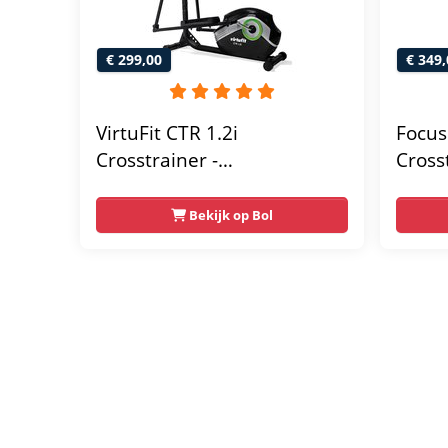
€ 299,00
€ 349,
VirtuFit CTR 1.2i
Focus 
Crosstrainer -
Cross
Hartslagfunctie - 21
Harts
Programma's - Bluetooth -
Weer
Bekijk op Bol
Crosstrainers Fitness