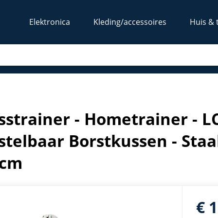
Elektronica
Kleding/accessoires
Huis & 
telbaar Borstkussen - Staal- Zilver - 96 x 60 x 152cm
sstrainer - Hometrainer - LC
stelbaar Borstkussen - Staal-
2cm
€ 