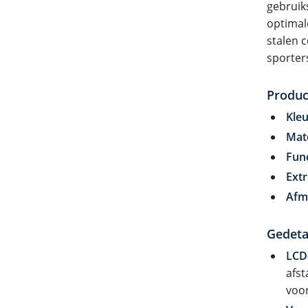
gebruik
optimale
stalen 
sporter
Produc
Kleu
Mate
Func
Extr
Afm
Gedeta
LCD-
afst
voor