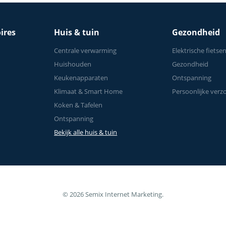
ires
Huis & tuin
Gezondheid
Centrale verwarming
Elektrische fietse
Huishouden
Gezondheid
Keukenapparaten
Ontspanning
Klimaat & Smart Home
Persoonlijke verz
Koken & Tafelen
Ontspanning
Bekijk alle huis & tuin
© 2026 Semix Internet Marketing.