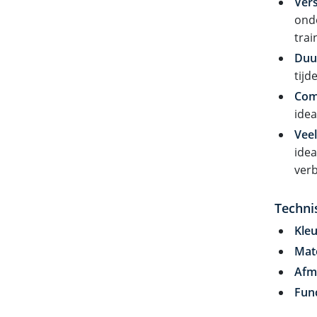
Vers
onde
trai
Duu
tijd
Com
idea
Veel
idea
verb
Techni
Kleu
Mate
Afm
Func