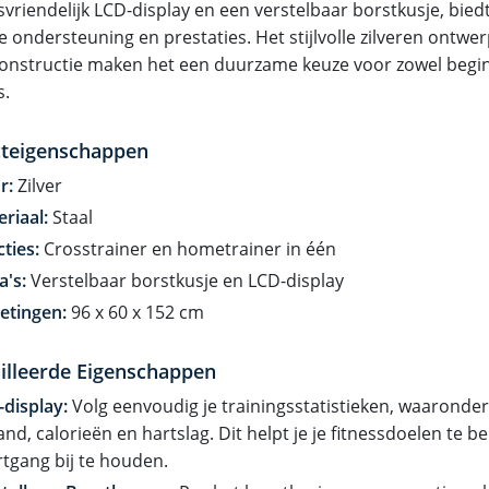
svriendelijk LCD-display en een verstelbaar borstkusje, bied
 ondersteuning en prestaties. Het stijlvolle zilveren ontwer
constructie maken het een duurzame keuze voor zowel begin
s.
teigenschappen
r:
Zilver
riaal:
Staal
ties:
Crosstrainer en hometrainer in één
a's:
Verstelbaar borstkusje en LCD-display
etingen:
96 x 60 x 152 cm
illeerde Eigenschappen
display:
Volg eenvoudig je trainingsstatistieken, waaronder 
and, calorieën en hartslag. Dit helpt je je fitnessdoelen te b
tgang bij te houden.