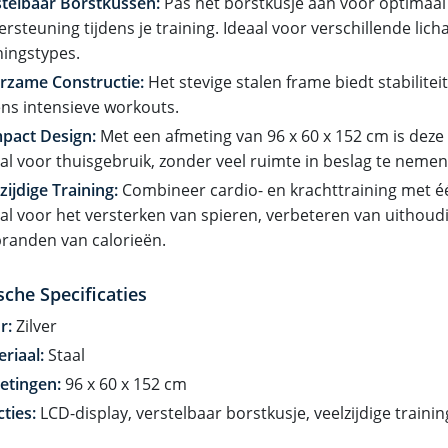
telbaar Borstkussen:
Pas het borstkusje aan voor optimaal
rsteuning tijdens je training. Ideaal voor verschillende lic
ningstypes.
rzame Constructie:
Het stevige stalen frame biedt stabiliteit 
ens intensieve workouts.
pact Design:
Met een afmeting van 96 x 60 x 152 cm is deze
al voor thuisgebruik, zonder veel ruimte in beslag te nemen
zijdige Training:
Combineer cardio- en krachttraining met é
al voor het versterken van spieren, verbeteren van uitho
randen van calorieën.
sche Specificaties
r:
Zilver
riaal:
Staal
etingen:
96 x 60 x 152 cm
ties:
LCD-display, verstelbaar borstkusje, veelzijdige traini