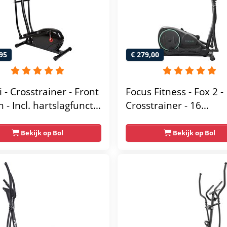
95
€ 279,00
 - Crosstrainer - Front
Focus Fitness - Fox 2 -
 - Incl. hartslagfunctie
Crosstrainer - 16
blethouder -
Trainingsprogramma's
ische Trainer -
Weerstandsniveaus
Bekijk op Bol
Bekijk op Bol
rainer - Crosstrainer
ss