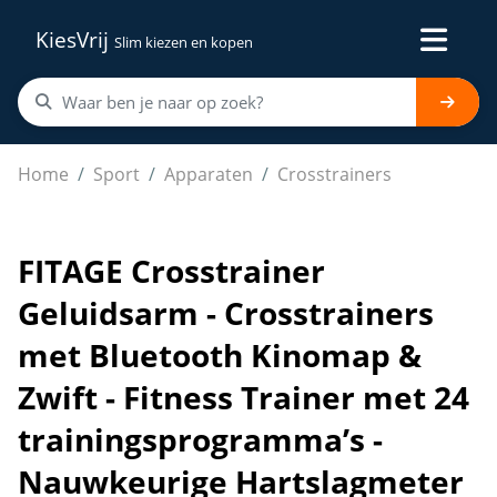
KiesVrij
Slim kiezen en kopen
FITAGE Crosstrainer Geluidsarm - Crosstrainers met Bl
Home
Sport
Apparaten
Crosstrainers
FITAGE Crosstrainer
Geluidsarm - Crosstrainers
met Bluetooth Kinomap &
Zwift - Fitness Trainer met 24
trainingsprogramma’s -
Nauwkeurige Hartslagmeter