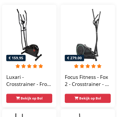
€ 159,95
€ 279,00
Luxari -
Focus Fitness - Fox
Crosstrainer - Front
2 - Crosstrainer - 16
Driven - Incl.
Trainingsprogramma'
hartslagfunctie en
- 16
Bekijk op Bol
Bekijk op Bol
tablethouder -
Weerstandsniveaus
Elliptische Trainer -