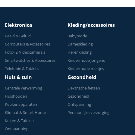
Elektronica
Kleding/accessoires
Beeld & Geluid
Babymode
Computers & Accessoires
Dameskleding
Foto- & Videocamera's
Herenkleding
Smartwatches & Accessoires
Kindermode jongens
Telefonie & Tablets
Kindermode meisjes
Huis & tuin
Gezondheid
Centrale verwarming
Elektrische fietsen
Huishouden
Gezondheid
Keukenapparaten
Ontspanning
Klimaat & Smart Home
Persoonlijke verzorging
Koken & Tafelen
Ontspanning