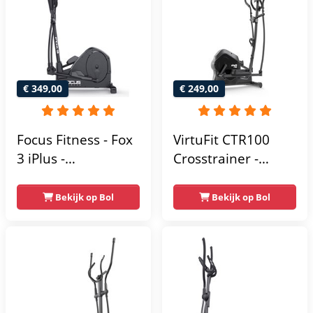
€ 349,00
€ 249,00
Focus Fitness - Fox
VirtuFit CTR100
3 iPlus -
Crosstrainer -
Crosstrainer -
Belastbaar tot
Hartslagsensoren -
120kg - 8
Bekijk op Bol
Bekijk op Bol
24
Weerstandsniveaus
Weerstandsniveaus
- 4
trainingsprogrammas
- Met tablethouder
- Hartslagsensoren
- Crosstrainers