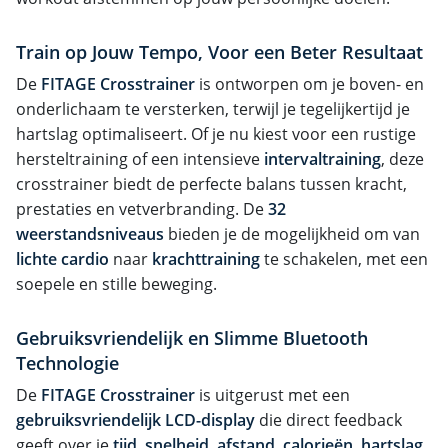
Train op Jouw Tempo, Voor een Beter Resultaat
De
FITAGE Crosstrainer
is ontworpen om je boven- en
onderlichaam te versterken, terwijl je tegelijkertijd je
hartslag optimaliseert. Of je nu kiest voor een rustige
hersteltraining of een intensieve
intervaltraining
, deze
crosstrainer biedt de perfecte balans tussen kracht,
prestaties en vetverbranding. De
32
weerstandsniveaus
bieden je de mogelijkheid om van
lichte cardio
naar
krachttraining
te schakelen, met een
soepele en stille beweging.
Gebruiksvriendelijk en Slimme
Bluetooth
Technologie
De
FITAGE Crosstrainer
is uitgerust met een
gebruiksvriendelijk LCD-display
die direct feedback
geeft over je
tijd, snelheid, afstand, calorieën, hartslag
,