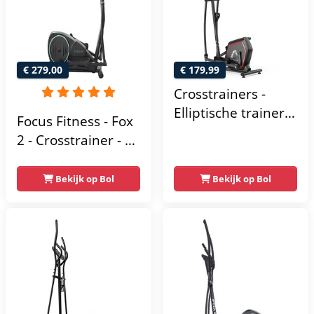
Hartslagmeter
€ 279,00
€ 179,99
Crosstrainers -
Elliptische trainer
Focus Fitness - Fox
tot 150 kg -
2 - Crosstrainer - 16
Vliegwiel van 10 kg
Trainingsprogramma's
- Magnetische
- 16
Bekijk op Bol
Bekijk op Bol
weerstand met 16
Weerstandsniveaus
niveaus - LCD-
scherm - Zwart