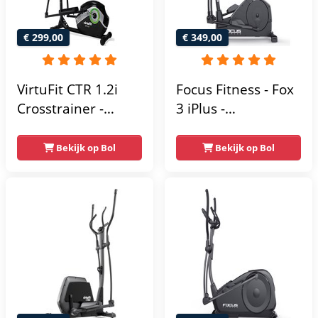
€ 299,00
€ 349,00
VirtuFit CTR 1.2i
Focus Fitness - Fox
Crosstrainer -
3 iPlus -
Hartslagfunctie - 21
Crosstrainer -
Programma's -
Hartslagsensoren -
Bekijk op Bol
Bekijk op Bol
Bluetooth -
24
Crosstrainers
Weerstandsniveaus
Fitness