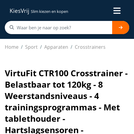
KiesVrij
Slim kiezen en kopen
VirtuFit CTR100 Crosstrainer - Belastbaar tot 120kg - 
Home
Sport
Apparaten
Crosstrainers
VirtuFit CTR100 Crosstrainer -
Belastbaar tot 120kg - 8
Weerstandsniveaus - 4
trainingsprogrammas - Met
tablethouder -
Hartslagsensoren -