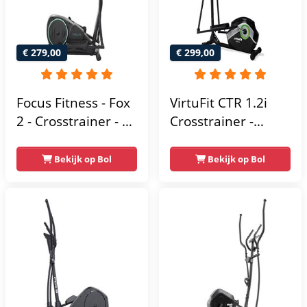
€ 279,00
€ 299,00
Focus Fitness - Fox
VirtuFit CTR 1.2i
2 - Crosstrainer - 16
Crosstrainer -
Trainingsprogramma's
Hartslagfunctie - 21
- 16
Programma's -
Bekijk op Bol
Bekijk op Bol
Weerstandsniveaus
Bluetooth -
Crosstrainers
Fitness