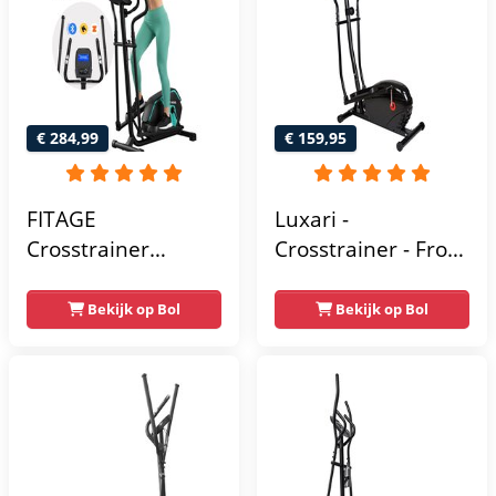
€ 284,99
€ 159,95
FITAGE
Luxari -
Crosstrainer
Crosstrainer - Front
Geluidsarm -
Driven - Incl.
Crosstrainers met
hartslagfunctie en
Bekijk op Bol
Bekijk op Bol
Bluetooth Kinomap
tablethouder -
& Zwift - Fitness
Elliptische Trainer -
Trainer met 24
Hometrainer -
trainingsprogramma’s
Crosstrainer
- Nauwkeurige
Fitness
Hartslagmeter