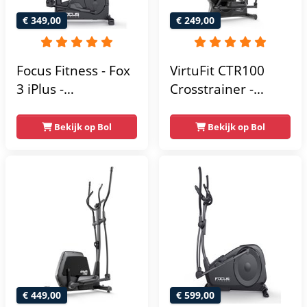
€ 349,00
€ 249,00
Focus Fitness - Fox
VirtuFit CTR100
3 iPlus -
Crosstrainer -
Crosstrainer -
Belastbaar tot
Hartslagsensoren -
120kg - 8
Bekijk op Bol
Bekijk op Bol
24
Weerstandsniveaus
Weerstandsniveaus
- 4
trainingsprogrammas
- Met tablethouder
- Hartslagsensoren
- Crosstrainers
Fitness - 2026
model
€ 449,00
€ 599,00