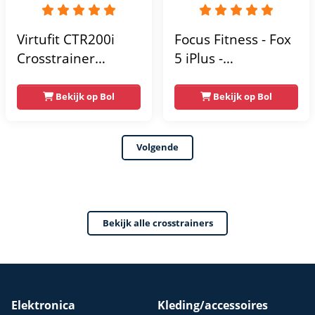
Virtufit CTR200i
Focus Fitness - Fox
Crosstrainer
5 iPlus -
Fitness -
Crosstrainer - 12
Hartslagfunctie -
Trainingsprogramma'
Bekijk op Bol
Bekijk op Bol
Crosstrainers -
- Hartslagsensoren
Bluetooth -
- 16
Volgende
Crosstrainer
Weerstandniveaus
Fitness - Max 150kg
- 32
weerstandsniveaus
Bekijk alle crosstrainers
- 24 programma's
Elektronica
Kleding/accessoires