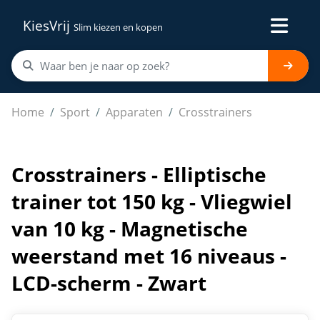
KiesVrij
Slim kiezen en kopen
Crosstrainers - Elliptische trainer tot 150 kg - Vliegwi
Home
Sport
Apparaten
Crosstrainers
Crosstrainers - Elliptische
trainer tot 150 kg - Vliegwiel
van 10 kg - Magnetische
weerstand met 16 niveaus -
LCD-scherm - Zwart