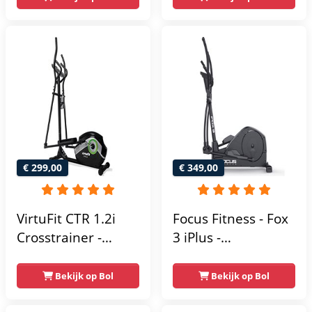
weerstand met 16
Weerstandsniveaus
niveaus - LCD-
scherm - Zwart
€ 299,00
€ 349,00
VirtuFit CTR 1.2i
Focus Fitness - Fox
Crosstrainer -
3 iPlus -
Hartslagfunctie - 21
Crosstrainer -
Programma's -
Hartslagsensoren -
Bekijk op Bol
Bekijk op Bol
Bluetooth -
24