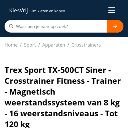
KiesVrij
Slim kiezen en kopen
Trex Sport TX-500CT Siner - Crosstrainer Fitness - Trai
Home
Sport
Apparaten
Crosstrainers
Trex Sport TX-500CT Siner -
Crosstrainer Fitness - Trainer
- Magnetisch
weerstandssysteem van 8 kg
- 16 weerstandsniveaus - Tot
120 kg