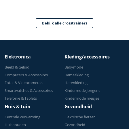
- Met tablethouder
Fitness - Max 150kg
- Hartslagsensoren
- 32
- Crosstrainers
weerstandsniveaus
Bekijk alle crosstrainers
Fitness - 2026
- 24 programma's
model
Elektronica
Kleding/accessoires
Beeld & Geluid
Babymode
Computers & Accessoires
Dameskleding
Foto- & Videocamera's
Herenkleding
Smartwatches & Accessoires
Kindermode jongens
Telefonie & Tablets
Kindermode meisjes
Huis & tuin
Gezondheid
Centrale verwarming
Elektrische fietsen
Huishouden
Gezondheid