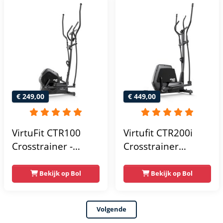
Crosstrainers
Weerstandsniveaus
Fitness
€ 249,00
€ 449,00
VirtuFit CTR100
Virtufit CTR200i
Crosstrainer -
Crosstrainer
Belastbaar tot
Fitness -
120kg - 8
Hartslagfunctie -
Bekijk op Bol
Bekijk op Bol
Weerstandsniveaus
Crosstrainers -
- 4
Bluetooth -
Volgende
trainingsprogrammas
Crosstrainer