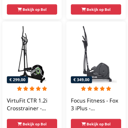
Trainingsprogramma's
- Magnetische
- 16
Bekijk op Bol
Bekijk op Bol
weerstand met 16
Weerstandsniveaus
niveaus - LCD-
scherm - Zwart
€ 299,00
€ 349,00
VirtuFit CTR 1.2i
Focus Fitness - Fox
Crosstrainer -
3 iPlus -
Hartslagfunctie - 21
Crosstrainer -
Programma's -
Hartslagsensoren -
Bekijk op Bol
Bekijk op Bol