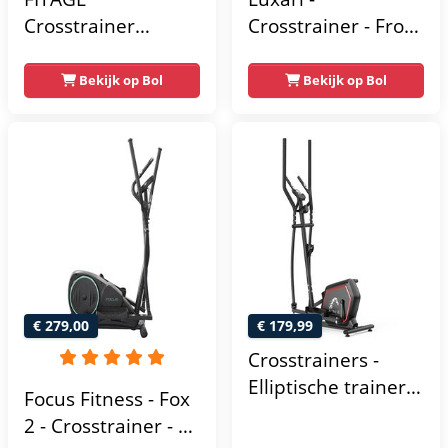
Crosstrainer
Crosstrainer - Front
Geluidsarm -
Driven - Incl.
Crosstrainers met
hartslagfunctie en
Bekijk op Bol
Bekijk op Bol
Bluetooth Kinomap
tablethouder -
& Zwift - Fitness
Elliptische Trainer -
Trainer met 24
Hometrainer -
trainingsprogramma’s
Crosstrainer
- Nauwkeurige
Fitness
Hartslagmeter
€ 279,00
€ 179,99
Crosstrainers -
Elliptische trainer
Focus Fitness - Fox
tot 150 kg -
2 - Crosstrainer - 16
Vliegwiel van 10 kg