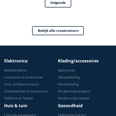
Volgende
trainingsprogrammas
Crosstrainer
- Met tablethouder
Fitness - Max 150kg
- Hartslagsensoren
- 32
- Crosstrainers
weerstandsniveaus
Bekijk alle crosstrainers
Fitness - 2026
- 24 programma's
model
Elektronica
Kleding/accessoires
Beeld & Geluid
Babymode
Computers & Accessoires
Dameskleding
Foto- & Videocamera's
Herenkleding
Smartwatches & Accessoires
Kindermode jongens
Telefonie & Tablets
Kindermode meisjes
Huis & tuin
Gezondheid
Centrale verwarming
Elektrische fietsen