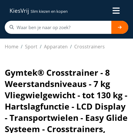
KiesVrij
Slim kiezen en kopen
Gymtek® Crosstrainer - 8 Weerstandsniveaus - 7 kg Vlieg
Home
Sport
Apparaten
Crosstrainers
Gymtek® Crosstrainer - 8
Weerstandsniveaus - 7 kg
Vliegwielgewicht - tot 130 kg -
Hartslagfunctie - LCD Display
- Transportwielen - Easy Glide
Systeem - Crosstrainers,