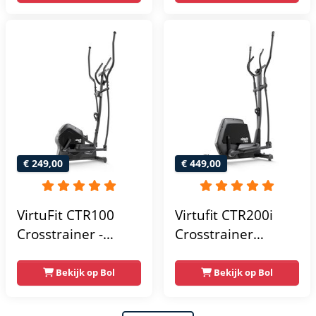
Bluetooth -
24
Crosstrainers
Weerstandsniveaus
Fitness
€ 249,00
€ 449,00
VirtuFit CTR100
Virtufit CTR200i
Crosstrainer -
Crosstrainer
Belastbaar tot
Fitness -
120kg - 8
Hartslagfunctie -
Bekijk op Bol
Bekijk op Bol
Weerstandsniveaus
Crosstrainers -
- 4
Bluetooth -