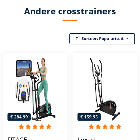
Andere crosstrainers
Sorteer:
Populariteit
€ 284,99
€ 159,95
FITAGE
Luxari -