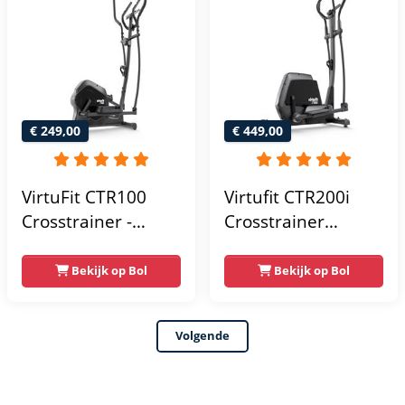
€ 249,00
€ 449,00
VirtuFit CTR100
Virtufit CTR200i
Crosstrainer -
Crosstrainer
Belastbaar tot
Fitness -
120kg - 8
Hartslagfunctie -
Bekijk op Bol
Bekijk op Bol
Weerstandsniveaus
Crosstrainers -
- 4
Bluetooth -
Volgende
trainingsprogrammas
Crosstrainer
- Met tablethouder
Fitness - Max 150kg
- Hartslagsensoren
- 32