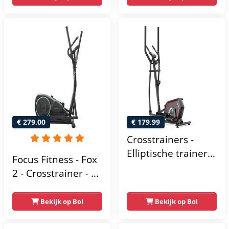
Bluetooth Kinomap
tablethouder -
& Zwift - Fitness
Elliptische Trainer -
Trainer met 24
Hometrainer -
trainingsprogramma’s
Crosstrainer
- Nauwkeurige
Fitness
Hartslagmeter
€ 279,00
€ 179,99
Crosstrainers -
Elliptische trainer
Focus Fitness - Fox
tot 150 kg -
2 - Crosstrainer - 16
Vliegwiel van 10 kg
Trainingsprogramma's
- Magnetische
- 16
Bekijk op Bol
Bekijk op Bol
weerstand met 16
Weerstandsniveaus
niveaus - LCD-