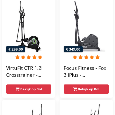
scherm - Zwart
€ 299,00
€ 349,00
VirtuFit CTR 1.2i
Focus Fitness - Fox
Crosstrainer -
3 iPlus -
Hartslagfunctie - 21
Crosstrainer -
Programma's -
Hartslagsensoren -
Bekijk op Bol
Bekijk op Bol
Bluetooth -
24
Crosstrainers
Weerstandsniveaus
Fitness