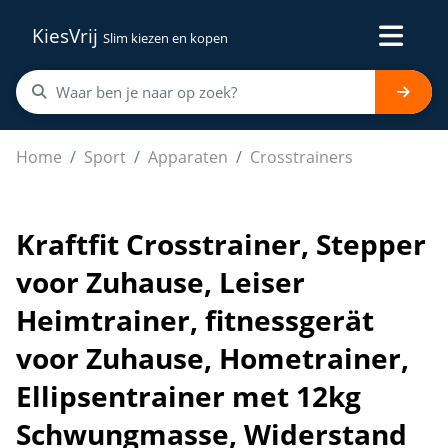
KiesVrij
Slim kiezen en kopen
Kraftfit Crosstrainer, Stepper voor Zuhause, Leiser He
Home
Sport
Apparaten
Crosstrainers
Kraftfit Crosstrainer, Stepper
voor Zuhause, Leiser
Heimtrainer, fitnessgerät
voor Zuhause, Hometrainer,
Ellipsentrainer met 12kg
Schwungmasse, Widerstand