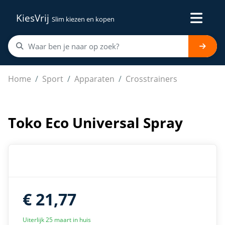
KiesVrij
Slim kiezen en kopen
Toko Eco Universal Spray
Home
Sport
Apparaten
Crosstrainers
Toko Eco Universal Spray
€ 21,77
Uiterlijk 25 maart in huis