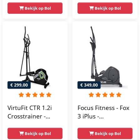
- Magnetische
- 16
Bekijk op Bol
Bekijk op Bol
weerstand met 16
Weerstandsniveaus
niveaus - LCD-
scherm - Zwart
€ 299,00
€ 349,00
VirtuFit CTR 1.2i
Focus Fitness - Fox
Crosstrainer -
3 iPlus -
Hartslagfunctie - 21
Crosstrainer -
Programma's -
Hartslagsensoren -
Bekijk op Bol
Bekijk op Bol