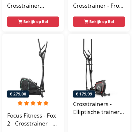
Crosstrainer
Crosstrainer - Front
Geluidsarm -
Driven - Incl.
Crosstrainers met
hartslagfunctie en
Bekijk op Bol
Bekijk op Bol
Bluetooth Kinomap
tablethouder -
& Zwift - Fitness
Elliptische Trainer -
Trainer met 24
Hometrainer -
trainingsprogramma’s
Crosstrainer
- Nauwkeurige
Fitness
Hartslagmeter
€ 279,00
€ 179,99
Crosstrainers -
Elliptische trainer
Focus Fitness - Fox
tot 150 kg -
2 - Crosstrainer - 16
Vliegwiel van 10 kg
Trainingsprogramma's