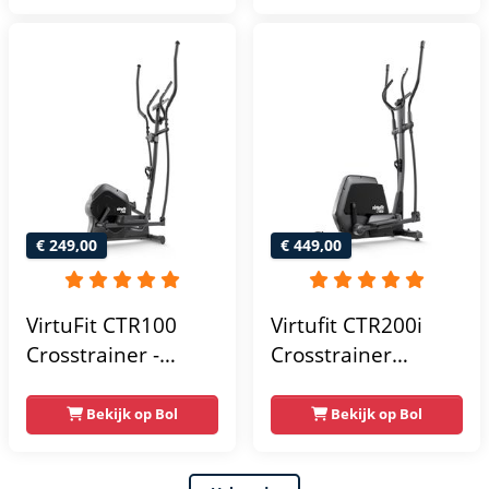
Bluetooth -
24
Crosstrainers
Weerstandsniveaus
Fitness
€ 249,00
€ 449,00
VirtuFit CTR100
Virtufit CTR200i
Crosstrainer -
Crosstrainer
Belastbaar tot
Fitness -
120kg - 8
Hartslagfunctie -
Bekijk op Bol
Bekijk op Bol
Weerstandsniveaus
Crosstrainers -
- 4
Bluetooth -