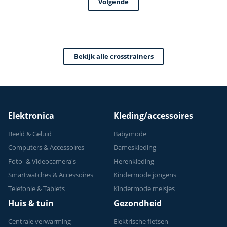
Volgende
trainingsprogrammas
Crosstrainer
- Met tablethouder
Fitness - Max 150kg
- Hartslagsensoren
- 32
- Crosstrainers
weerstandsniveaus
Bekijk alle crosstrainers
Fitness - 2026
- 24 programma's
model
Elektronica
Kleding/accessoires
Beeld & Geluid
Babymode
Computers & Accessoires
Dameskleding
Foto- & Videocamera's
Herenkleding
Smartwatches & Accessoires
Kindermode jongens
Telefonie & Tablets
Kindermode meisjes
Huis & tuin
Gezondheid
Centrale verwarming
Elektrische fietsen