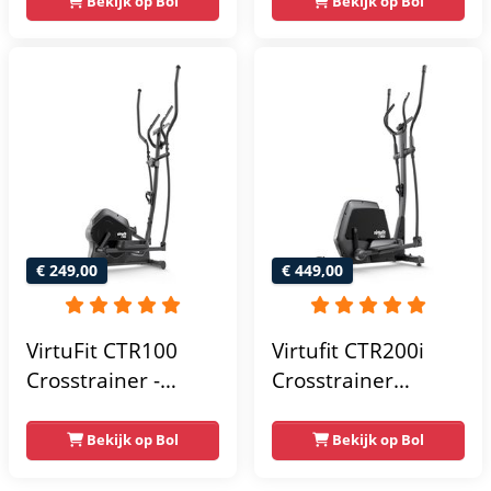
Bekijk op Bol
Bekijk op Bol
Bluetooth -
24
Crosstrainers
Weerstandsniveaus
Fitness
€ 249,00
€ 449,00
VirtuFit CTR100
Virtufit CTR200i
Crosstrainer -
Crosstrainer
Belastbaar tot
Fitness -
120kg - 8
Hartslagfunctie -
Bekijk op Bol
Bekijk op Bol
Weerstandsniveaus
Crosstrainers -