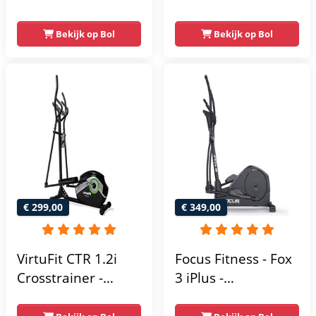
Vliegwiel van 10 kg
Trainingsprogramma's
- Magnetische
- 16
Bekijk op Bol
Bekijk op Bol
weerstand met 16
Weerstandsniveaus
niveaus - LCD-
scherm - Zwart
€ 299,00
€ 349,00
VirtuFit CTR 1.2i
Focus Fitness - Fox
Crosstrainer -
3 iPlus -
Hartslagfunctie - 21
Crosstrainer -
Programma's -
Hartslagsensoren -