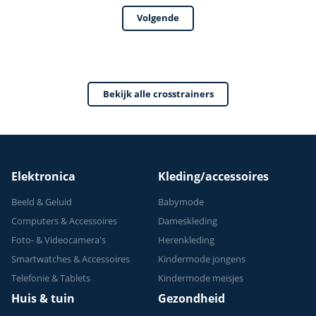
- 4
Bluetooth -
Volgende
trainingsprogrammas
Crosstrainer
- Met tablethouder
Fitness - Max 150kg
- Hartslagsensoren
- 32
- Crosstrainers
weerstandsniveaus
Bekijk alle crosstrainers
Fitness - 2026
- 24 programma's
model
Elektronica
Kleding/accessoires
Beeld & Geluid
Babymode
Computers & Accessoires
Dameskleding
Foto- & Videocamera's
Herenkleding
Smartwatches & Accessoires
Kindermode jongens
Telefonie & Tablets
Kindermode meisjes
Huis & tuin
Gezondheid