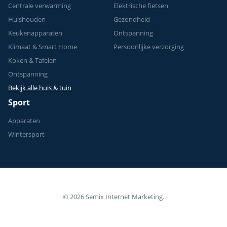
Centrale verwarming
Elektrische fietsen
Huishouden
Gezondheid
Keukenapparaten
Ontspanning
Klimaat & Smart Home
Persoonlijke verzorging
Koken & Tafelen
Ontspanning
Bekijk alle huis & tuin
Sport
Apparaten
Wintersport
© 2026 Semix Internet Marketing.