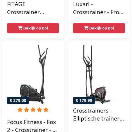
FITAGE
Luxari -
Crosstrainer
Crosstrainer - Front
Geluidsarm -
Driven - Incl.
Crosstrainers met
hartslagfunctie en
Bekijk op Bol
Bekijk op Bol
Bluetooth Kinomap
tablethouder -
& Zwift - Fitness
Elliptische Trainer -
Trainer met 24
Hometrainer -
trainingsprogramma’s
Crosstrainer
- Nauwkeurige
Fitness
Hartslagmeter
€ 279,00
€ 179,99
Crosstrainers -
Elliptische trainer
Focus Fitness - Fox
tot 150 kg -
2 - Crosstrainer - 16