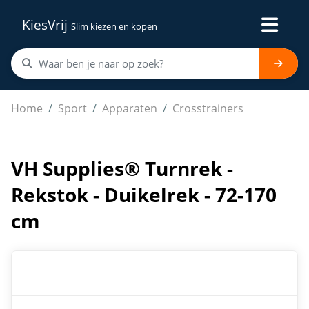
KiesVrij
Slim kiezen en kopen
VH Supplies® Turnrek - Rekstok - Duikelrek - 72-170 cm
Home
Sport
Apparaten
Crosstrainers
VH Supplies® Turnrek -
Rekstok - Duikelrek - 72-170
cm