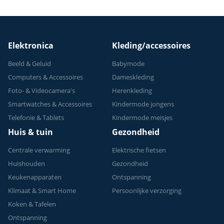
Elektronica
Kleding/accessoires
Beeld & Geluid
Babymode
Computers & Accessoires
Dameskleding
Foto- & Videocamera's
Herenkleding
Smartwatches & Accessoires
Kindermode jongens
Telefonie & Tablets
Kindermode meisjes
Huis & tuin
Gezondheid
Centrale verwarming
Elektrische fietsen
Huishouden
Gezondheid
Keukenapparaten
Ontspanning
Klimaat & Smart Home
Persoonlijke verzorging
Koken & Tafelen
Ontspanning