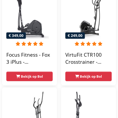
€ 349,00
€ 249,00
Focus Fitness - Fox
VirtuFit CTR100
3 iPlus -
Crosstrainer -
Crosstrainer -
Belastbaar tot
Hartslagsensoren -
120kg - 8
Bekijk op Bol
Bekijk op Bol
24
Weerstandsniveaus
Weerstandsniveaus
- 4
trainingsprogrammas
- Met tablethouder
- Hartslagsensoren