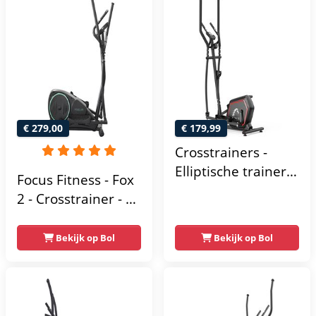
Trainer met 24
Hometrainer -
trainingsprogramma’s
Crosstrainer
- Nauwkeurige
Fitness
Hartslagmeter
€ 279,00
€ 179,99
Crosstrainers -
Elliptische trainer
Focus Fitness - Fox
tot 150 kg -
2 - Crosstrainer - 16
Vliegwiel van 10 kg
Trainingsprogramma's
- Magnetische
- 16
Bekijk op Bol
Bekijk op Bol
weerstand met 16
Weerstandsniveaus
niveaus - LCD-
scherm - Zwart