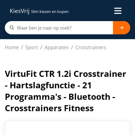
KiesVrij
Slim kiezen en kopen
VirtuFit CTR 1.2i Crosstrainer - Hartslagfunctie - 21 Pr
Home
Sport
Apparaten
Crosstrainers
VirtuFit CTR 1.2i Crosstrainer
- Hartslagfunctie - 21
Programma's - Bluetooth -
Crosstrainers Fitness