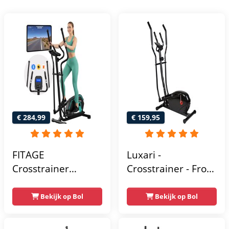
€ 284,99
€ 159,95
FITAGE
Luxari -
Crosstrainer
Crosstrainer - Front
Geluidsarm -
Driven - Incl.
Crosstrainers met
hartslagfunctie en
Bekijk op Bol
Bekijk op Bol
Bluetooth Kinomap
tablethouder -
& Zwift - Fitness
Elliptische Trainer -