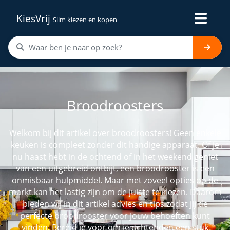
KiesVrij
Slim kiezen en kopen
Broodroosters
Welkom bij dit artikel over broodroosters! Geen enkele
keuken is compleet zonder dit handige apparaat. Of je
nu haast hebt in de ochtend of in het weekend geniet
van een uitgebreid ontbijt, een broodrooster is een
onmisbaar hulpmiddel. Maar met zoveel opties op de
markt kan het lastig zijn om de juiste te kiezen. Daarom
bieden wij in dit artikel advies en tips zodat jij de
perfecte broodrooster voor jouw behoeften kunt
vinden. Bereid je voor om je ochtenden een stuk