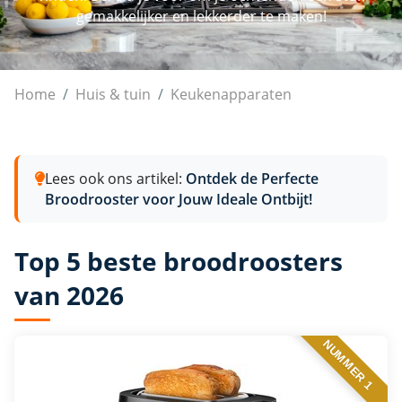
gemakkelijker en lekkerder te maken!
Broodroosters
Home
Huis & tuin
Keukenapparaten
Lees ook ons artikel:
Ontdek de Perfecte
Broodrooster voor Jouw Ideale Ontbijt!
Top 5 beste broodroosters
van 2026
NUMMER 1