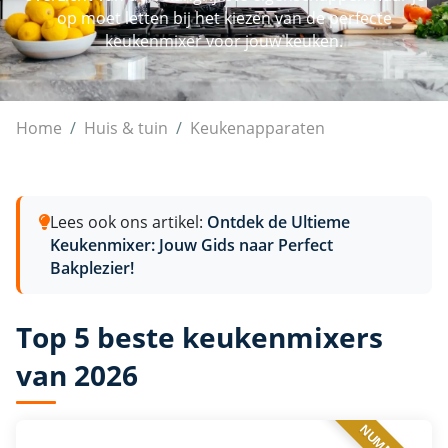
op moet letten bij het kiezen van de perfecte
keukenmixer voor jouw keuken.
Keukenmixers
Home
Huis & tuin
Keukenapparaten
Lees ook ons artikel:
Ontdek de Ultieme
Keukenmixer: Jouw Gids naar Perfect
Bakplezier!
Top 5 beste keukenmixers
van 2026