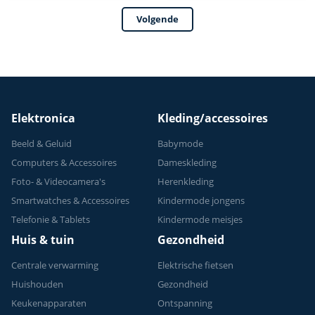
Keukenmixer -
6,2L Mengkom –
Volgende
Mixer met
Incl. extra
Mengkom - 3.9L -
Accessoires –
Wit/Zilver
Antraciet
Elektronica
Kleding/accessoires
Beeld & Geluid
Babymode
Computers & Accessoires
Dameskleding
Foto- & Videocamera's
Herenkleding
Smartwatches & Accessoires
Kindermode jongens
Telefonie & Tablets
Kindermode meisjes
Huis & tuin
Gezondheid
Centrale verwarming
Elektrische fietsen
Huishouden
Gezondheid
Keukenapparaten
Ontspanning