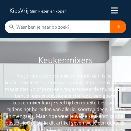
KiesVrij
Slim kiezen en kopen
Keukenmixers
Als je van koken en bakken houdt, dan is een
keukenmixer een onmisbaar apparaat in je keuken. Het
maakt niet uit of je nu een gepassioneerde thuisbakker
bent of een professionele chef-kok, een goede
keukenmixer kan je veel tijd en moeite besparen
tijdens het bereiden van allerlei soorten deeg, beslag
en mengsels. Maar hoe weet je welke keukenmixer het
best bij jou past? In dit artikel geven we je een duidelijk
overzicht van de belangrijkste eigenschappen waar je