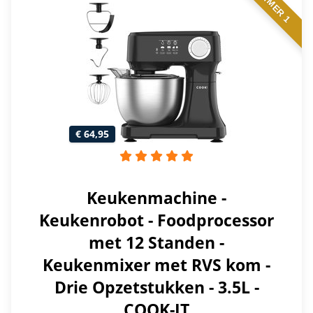
NUMMER 1
€ 64,95
Keukenmachine -
Keukenrobot - Foodprocessor
met 12 Standen -
Keukenmixer met RVS kom -
Drie Opzetstukken - 3.5L -
COOK-IT