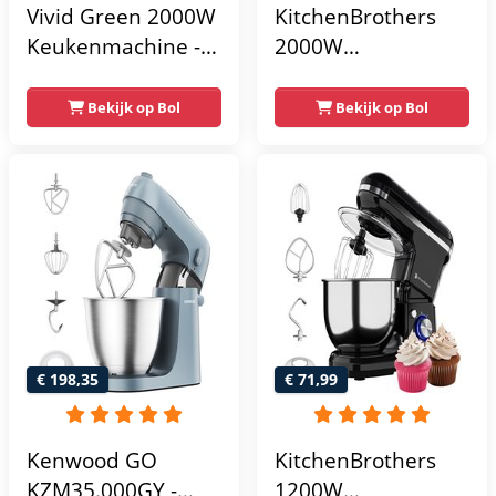
Vivid Green 2000W
KitchenBrothers
Keukenmachine -
2000W
Keukenrobot - 6.2L
Keukenmachine -
- Keukenmixer -
Keukenrobot - 6,2L
Bekijk op Bol
Bekijk op Bol
Mixer met
- Mixer met
Mengkom - Zwart
Mengkom -
Keukenmixer -
Champagne
€ 198,35
€ 71,99
Kenwood GO
KitchenBrothers
KZM35.000GY -
1200W