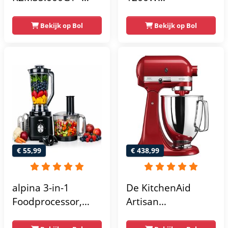
Keukenmachine -
Keukenmachine -
Blauw - 4L
Keukenrobot - 5L -
Bekijk op Bol
Bekijk op Bol
mengkom - Go
Mixer met
collectie
Mengkom -
Keukenmixer -
Zwart
€ 55,99
€ 438,99
alpina 3-in-1
De KitchenAid
Foodprocessor,
Artisan
Blender en
5KSM125EER