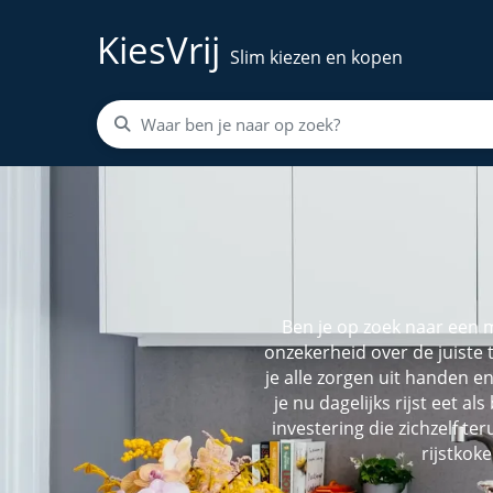
KiesVrij
Slim kiezen en kopen
Ben je op zoek naar een m
onzekerheid over de juiste 
je alle zorgen uit handen en
je nu dagelijks rijst eet al
investering die zichzelf te
rijstkok