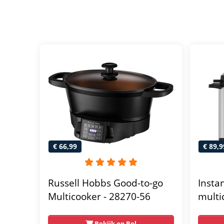
€ 66,99
€ 89,9
Russell Hobbs Good-to-go
Insta
Multicooker - 28270-56
multi
snelk
cooker
Bekijk op Bol