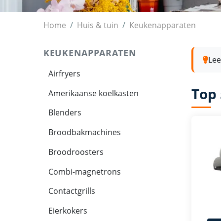
Rijstkokers
Home
Huis & tuin
Keukenapparaten
KEUKENAPPARATEN
Lee
Airfryers
Top 
Amerikaanse koelkasten
Blenders
Broodbakmachines
Broodroosters
Combi-magnetrons
Contactgrills
Eierkokers