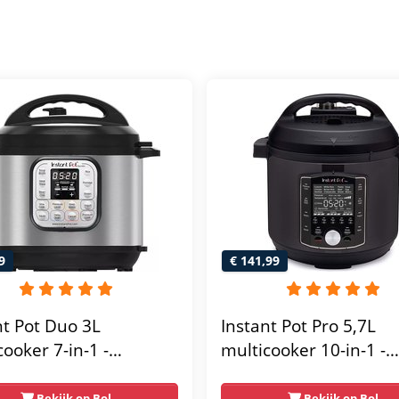
9
€ 141,99
nt Pot Duo 3L
Instant Pot Pro 5,7L
cooker 7-in-1 -
multicooker 10-in-1 -
ookpan - pressure
snelkookpan - pressu
 - rijstkoker -
cooker - rijstkoker -
Bekijk op Bol
Bekijk op Bol