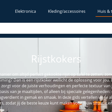
Elektronica
Kleding/accessoires
Huis & 
Rijstkokers
anier om altijd perfect gekookte rijst op tafel te zetten, 
timing? Dan is een rijstkoker wellicht de oplossing voor jou
 zorgt voor de juiste verhoudingen en perfecte textuur van j
s basis van je maaltijden, of alleen bij speciale gelegenheden
rugverdient in gemak en smaak. In deze gids vertellen we je 
ers, zodat jij de beste keuze kunt maken voor jouw situatie e