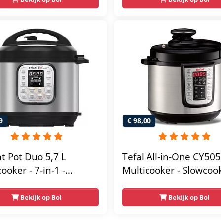
ooker - stomer - sous-
slowcooker - stomer - sous-
vide
9
€ 98,00
nt Pot Duo 5,7 L
Tefal All-in-One CY505
ooker - 7-in-1 -
Multicooker - Slowcook
ookpan, Slow Cooker,
Snelkookpan - 6L - Digi
koker, Stomer,
Timer
Bekijk op Bol
Bekijk op Bol
elverwarmer,