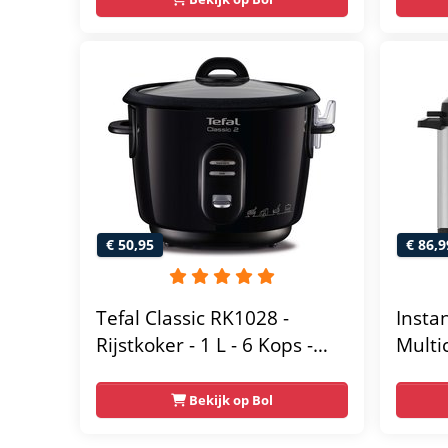
slowc
vide
€ 50,95
€ 86,9
Tefal Classic RK1028 -
Insta
Rijstkoker - 1 L - 6 Kops -
Multic
Compact - Eenvoudig in
Snelk
Gebruik - Automatische
Rijst
Bekijk op Bol
Warmhoudfunctie - Zwart
Voeds