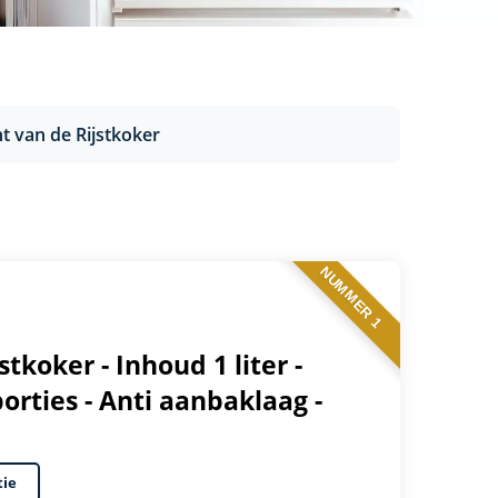
t van de Rijstkoker
NUMMER 1
tkoker - Inhoud 1 liter -
rties - Anti aanbaklaag -
tie