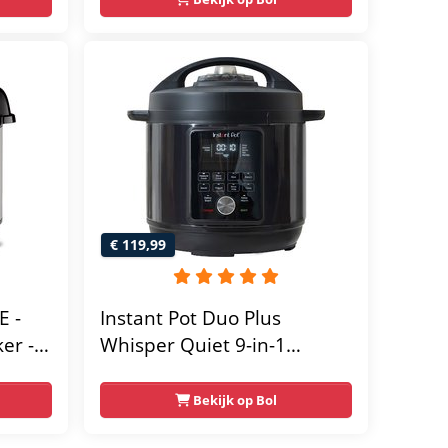
Saaf
€ 119,99
E -
Instant Pot Duo Plus
er -
Whisper Quiet 9-in-1
tal
Multicooker 5.7L -
Snelkookpan, Slow Cooker,
Bekijk op Bol
Rijstkoker, Stomer, Sous