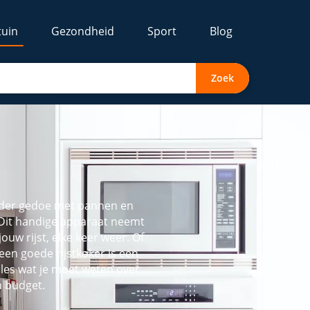
tuin
Gezondheid
Sport
Blog
Zoek
zonder gedoe met pannen en
. Dit handige apparaat neemt
ouw rijst, elke keer weer. Of
: een goede rijstkoker is een
alles wat je moet weten over
n budget.