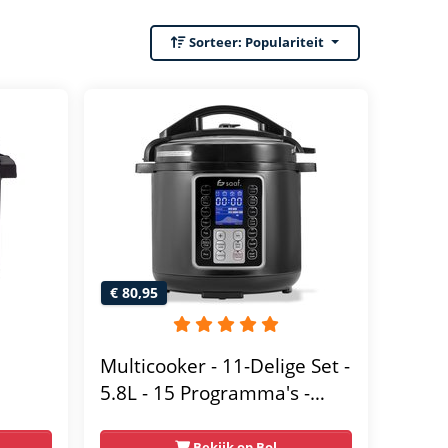
Sorteer:
Populariteit
€ 80,95
Multicooker - 11-Delige Set -
5.8L - 15 Programma's -
re
Slowcooker - Pressure
Cooker - 1000W - RVS - van
Bekijk op Bol