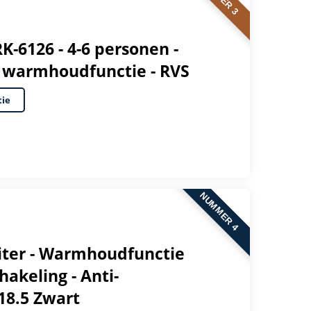
RK-6126 - 4-6 personen -
, warmhoudfunctie - RVS
tie
NUMMER 4
liter - Warmhoudfunctie
akeling - Anti-
18.5 Zwart