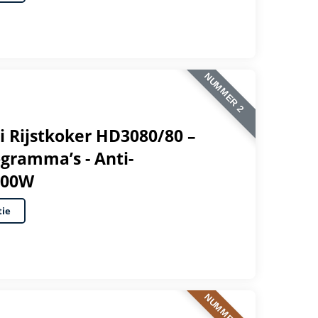
NUMMER 2
ni Rijstkoker HD3080/80 –
ogramma’s - Anti-
400W
tie
NUMMER 3