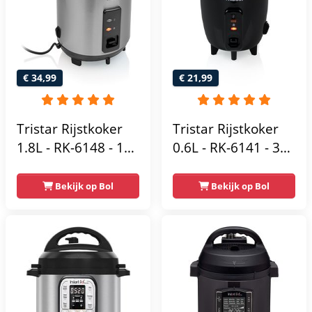
€ 34,99
€ 21,99
Tristar Rijstkoker
Tristar Rijstkoker
1.8L - RK-6148 - 10
0.6L - RK-6141 - 3
personen - Volledig
personen -
automatisch -
Compact, zuinig,
Bekijk op Bol
Bekijk op Bol
Geschikt voor thuis
eenvoudig te
en camping
reinigen -
Warmhoudfunctie