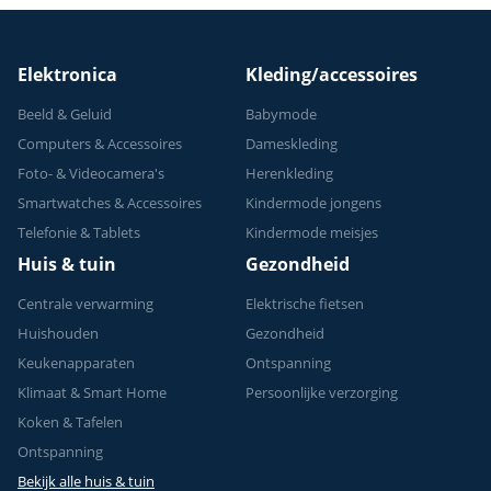
Elektronica
Kleding/accessoires
Beeld & Geluid
Babymode
Computers & Accessoires
Dameskleding
Foto- & Videocamera's
Herenkleding
Smartwatches & Accessoires
Kindermode jongens
Telefonie & Tablets
Kindermode meisjes
Huis & tuin
Gezondheid
Centrale verwarming
Elektrische fietsen
Huishouden
Gezondheid
Keukenapparaten
Ontspanning
Klimaat & Smart Home
Persoonlijke verzorging
Koken & Tafelen
Ontspanning
Bekijk alle huis & tuin