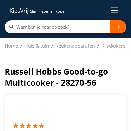
KiesVrij
Slim kiezen en kopen
Russell Hobbs Good-to-go Multicooker - 28270-56
Home
Huis & tuin
Keukenapparaten
Rijstkokers
Russell Hobbs Good-to-go
Multicooker - 28270-56