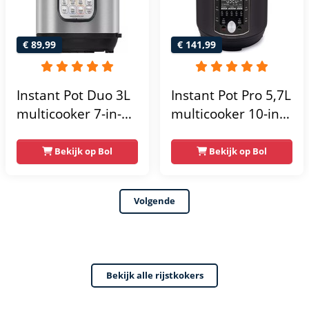
€ 89,99
€ 141,99
Instant Pot Duo 3L
Instant Pot Pro 5,7L
multicooker 7-in-1 -
multicooker 10-in-1
snelkookpan -
- snelkookpan -
pressure cooker -
pressure cooker -
Bekijk op Bol
Bekijk op Bol
rijstkoker -
rijstkoker -
slowcooker -
slowcooker -
Volgende
stomer - sous-vide
stomer - sous-vide
Bekijk alle rijstkokers