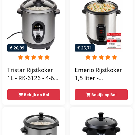
€ 26,99
€ 25,71
Tristar Rijstkoker
Emerio Rijstkoker
1L - RK-6126 - 4-6
1,5 liter -
personen -
Warmhoudfunctie
Droogkookbeveiliging,
en Automatische
Bekijk op Bol
Bekijk op Bol
warmhoudfunctie -
uitschakeling - Anti-
RVS
aanbaklaag - RCE-
110118.5 Zwart