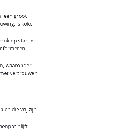
, een groot
uwing, is koken
 druk op start en
 informeren
en, waaronder
k met vertrouwen
en die vrij zijn
nenpot blijft