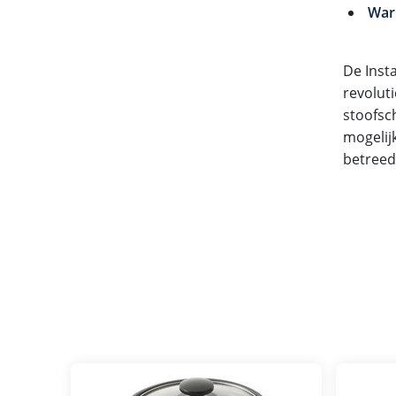
War
De Inst
revolut
stoofsc
mogelij
betreed