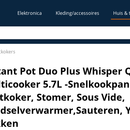
Elektronica
Kleding/accessoires
Huis & 
lticooker 5.7L -Snelkookpan, Slow Cooker, Rijstkoker, Sto
stkokers
tant Pot Duo Plus Whisper Q
ticooker 5.7L -Snelkookpan
stkoker, Stomer, Sous Vide,
dselverwarmer,Sauteren, 
kken