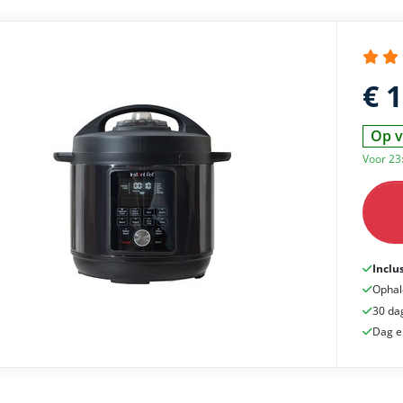
€ 
Op v
Voor 23
Inclu
Ophal
30 da
Dag e