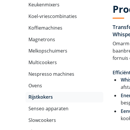
Keukenmixers
Pro
Koel-vriescombinaties
Transf
Koffiemachines
Whispe
Magnetrons
Omarm e
baanbre
Melkopschuimers
fornuis
Multicookers
Efficiën
Nespresso machines
Whi
Ovens
afst
Ener
Rijstkokers
besp
Senseo apparaten
Een
kook
Slowcookers