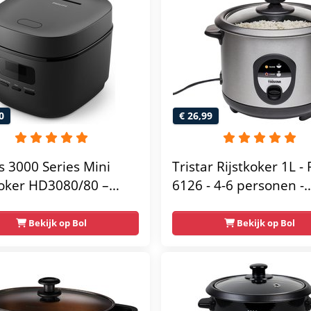
0
€ 26,99
ps 3000 Series Mini
Tristar Rijstkoker 1L - 
koker HD3080/80 –
6126 - 4-6 personen -
ct (0.54L) - 5
Droogkookbeveiliging,
amma’s - Anti-
warmhoudfunctie - RV
Bekijk op Bol
Bekijk op Bol
klaag - Zwart – 400W