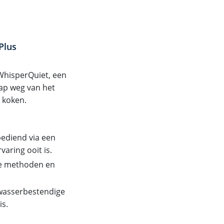
Plus
WhisperQuiet, een
ap weg van het
 koken.
bediend via een
aring ooit is.
le methoden en
twasserbestendige
is.