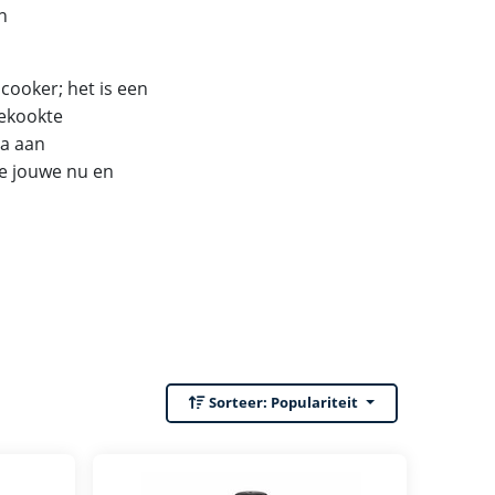
n
cooker; het is een
gekookte
la aan
de jouwe nu en
Sorteer:
Populariteit