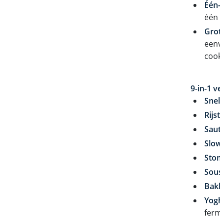
Één
één 
Grot
eenv
cook
9-in-1 v
Sne
Rijs
Sau
Slo
Sto
Sou
Bak
Yog
fer