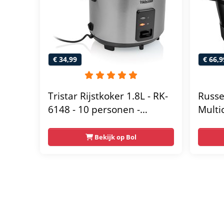
€ 34,99
€ 66,9
Tristar Rijstkoker 1.8L - RK-
Russe
6148 - 10 personen -
Multi
Volledig automatisch -
Geschikt voor thuis en
Bekijk op Bol
camping