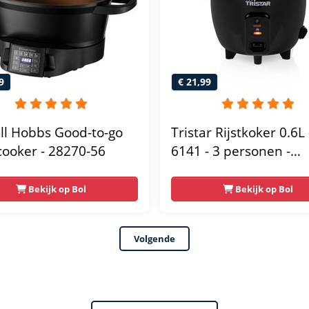
9
€ 21,99
ll Hobbs Good-to-go
Tristar Rijstkoker 0.6L 
cooker - 28270-56
6141 - 3 personen -
Compact, zuinig, eenv
te reinigen -
Bekijk op Bol
Bekijk op Bol
Warmhoudfunctie
Volgende