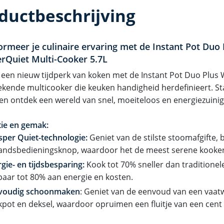
ductbeschrijving
ormeer je culinaire ervaring met de Instant Pot Duo 
rQuiet Multi-Cooker 5.7L
en nieuw tijdperk van koken met de Instant Pot Duo Plus 
kende multicooker die keuken handigheid herdefinieert. St
 en ontdek een wereld van snel, moeiteloos en energiezuinig
tie en gemak:
sper Quiet-technologie:
Geniet van de stilste stoomafgifte, 
andsbedieningsknop, waardoor het de meest serene kookerv
gie- en tijdsbesparing:
Kook tot 70% sneller dan traditione
aar tot 80% aan energie en kosten.
voudig schoonmaken
: Geniet van de eenvoud van een vaa
pot en deksel, waardoor opruimen een fluitje van een cent 