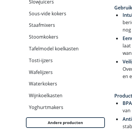
Slowjuicers
Gebruiks
Sous-vide kokers
Intu
beri
Staafmixers
nog 
Stoomkokers
Een
laat
Tafelmodel koelkasten
wann
Tosti-ijzers
Veil
Over
Wafelijzers
en e
Waterkokers
Wijnkoelkasten
Produc
BPA
Yoghurtmakers
van 
Anti
Andere producten
stab