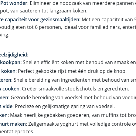
-Pot wonder
: Elimineer de noodzaak van meerdere pannen e
pot, van sauteren tot langzaam koken.
e capaciteit voor gezinsmaaltijden:
Met een capaciteit van 5,
oudig eten tot 6 personen, ideaal voor familiediners, ente
ing.
eelzijdigheid:
lkookpan:
Snel en efficiënt koken met behoud van smaak en
t koken
: Perfect gekookte rijst met één druk op de knop.
teren
: Snelle bereiding van ingrediënten met behoud van s
w cooken:
Creëer smaakvolle stoofschotels en gerechten.
men
: Gezonde bereiding van voedsel met behoud van voedi
s vide
: Precieze en gelijkmatige garing van voedsel.
ken
: Maak heerlijke gebakken goederen, van muffins tot br
hurt maken
: Zelfgemaakte yoghurt met volledige controle o
mentatieproces.