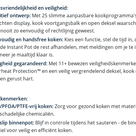
vriendelijkheid en veiligheid:
ïtief ontwerp:
Met 25 slimme aanpasbare kookprogramma's
chten display, kook voortgangsbalk en open deksel waarsch
nooit zo eenvoudig of rechtlijnig geweest.
voudig en handsfree koken:
Kies een functie, stel de tijd in,
 de Instant Pot de rest afhandelen, met meldingen om je te
eer je maaltijd klaar is.
igheid gegarandeerd:
Met 11+ bewezen veiligheidskenmerk
heat Protection™ en een veilig vergrendelend deksel, koo
en gerust hart.
tkenmerken
:
/PFOA/PTFE-vrij koken:
Zorg voor gezond koken met material
schadelijke chemicaliën.
slip binnenpot:
Blijf in controle tijdens het sauteren - de bin
iel voor veilig en efficiënt koken.