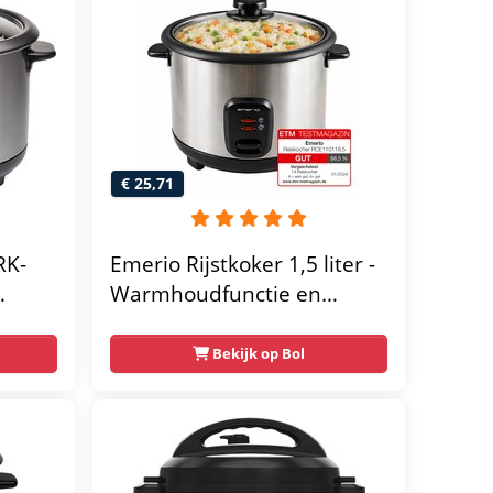
€ 25,71
RK-
Emerio Rijstkoker 1,5 liter -
Warmhoudfunctie en
Automatische uitschakeling
S
- Anti-aanbaklaag - RCE-
Bekijk op Bol
110118.5 Zwart