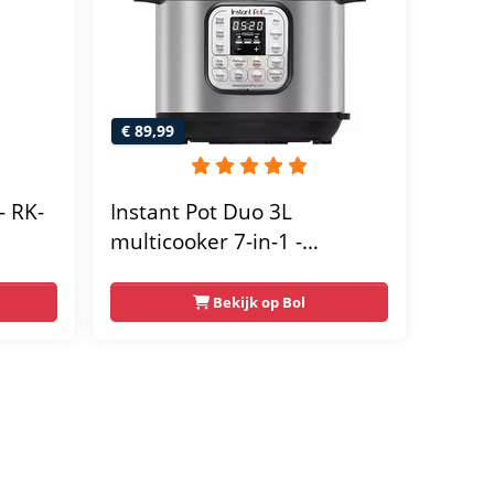
€ 89,99
- RK-
Instant Pot Duo 3L
multicooker 7-in-1 -
oudig
snelkookpan - pressure
cooker - rijstkoker -
Bekijk op Bol
slowcooker - stomer - sous-
vide