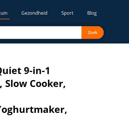
tuin
Gezondheid
Sport
Blog
Zoek
mer, Sous Vide, Voedselverwarmer,Sauteren, Yoghurtmaker, B
uiet 9-in-1
, Slow Cooker,
Yoghurtmaker,