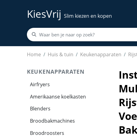
KiesVrij
Slim kiezen en kopen
Instant Pot Duo Plus Whisper Quiet 9-in-1 Mu
Home
Huis & tuin
Keukenapparaten
Rij
KEUKENAPPARATEN
Ins
Airfryers
Mul
Amerikaanse koelkasten
Rij
Blenders
Voe
Broodbakmachines
Ba
Broodroosters