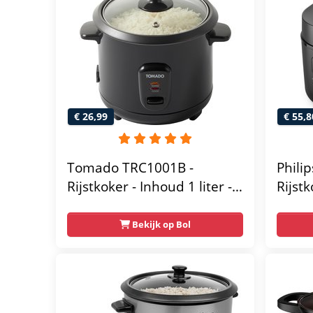
€ 26,99
€ 55,8
Tomado TRC1001B -
Phili
Rijstkoker - Inhoud 1 liter -
Rijst
Warmhoudfunctie - 5
Compa
porties - Anti aanbaklaag -
Progr
Bekijk op Bol
Rice cooker - Zwart
Aanba