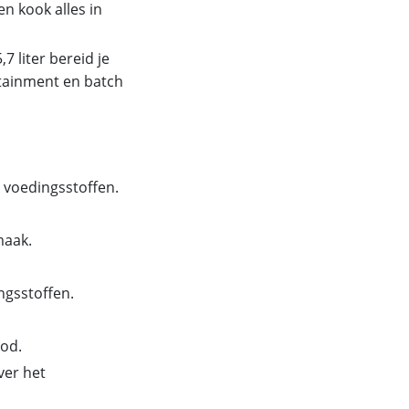
n kook alles in
7 liter bereid je
rtainment en batch
 voedingsstoffen.
maak.
ngsstoffen.
ood.
ver het