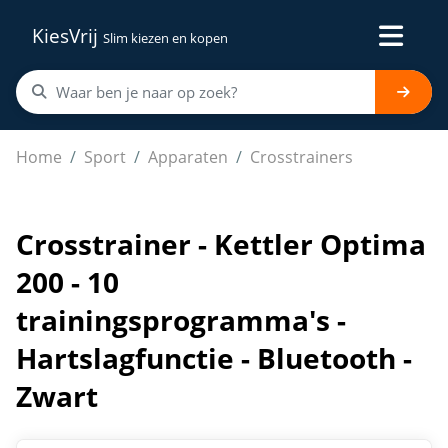
KiesVrij
Slim kiezen en kopen
Crosstrainer - Kettler Optima 200 - 10 trainingsprogram
Home
Sport
Apparaten
Crosstrainers
Crosstrainer - Kettler Optima
200 - 10
trainingsprogramma's -
Hartslagfunctie - Bluetooth -
Zwart