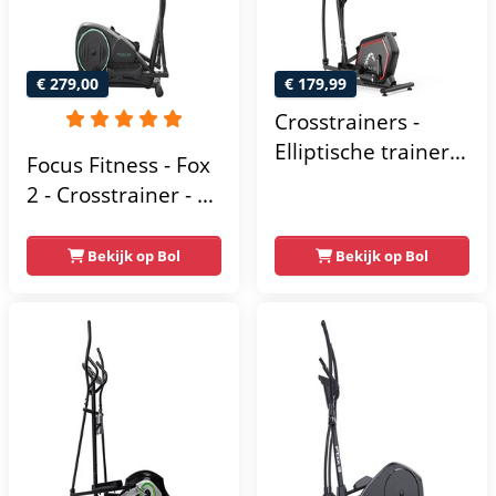
€ 279,00
€ 179,99
Crosstrainers -
Elliptische trainer
Focus Fitness - Fox
tot 150 kg -
2 - Crosstrainer - 16
Vliegwiel van 10 kg
Trainingsprogramma's
- Magnetische
- 16
Bekijk op Bol
Bekijk op Bol
weerstand met 16
Weerstandsniveaus
niveaus - LCD-
scherm - Zwart