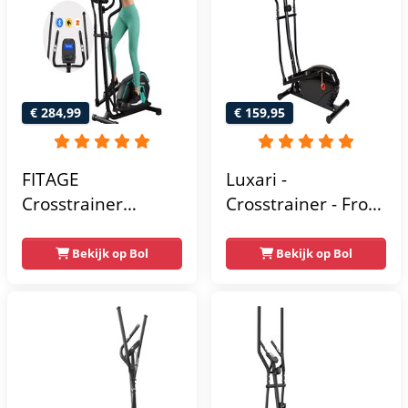
€ 284,99
€ 159,95
FITAGE
Luxari -
Crosstrainer
Crosstrainer - Front
Geluidsarm -
Driven - Incl.
Crosstrainers met
hartslagfunctie en
Bekijk op Bol
Bekijk op Bol
Bluetooth Kinomap
tablethouder -
& Zwift - Fitness
Elliptische Trainer -
Trainer met 24
Hometrainer -
trainingsprogramma’s
Crosstrainer
- Nauwkeurige
Fitness
Hartslagmeter