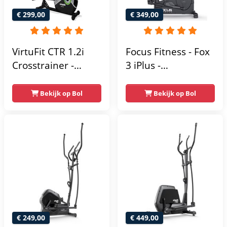
€ 299,00
€ 349,00
VirtuFit CTR 1.2i
Focus Fitness - Fox
Crosstrainer -
3 iPlus -
Hartslagfunctie - 21
Crosstrainer -
Programma's -
Hartslagsensoren -
Bekijk op Bol
Bekijk op Bol
Bluetooth -
24
Crosstrainers
Weerstandsniveaus
Fitness
€ 249,00
€ 449,00