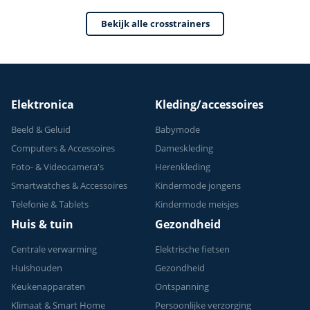
- Crosstrainers
weerstandsniveaus
Bekijk alle crosstrainers
Fitness - 2026
- 24 programma's
model
Elektronica
Kleding/accessoires
Beeld & Geluid
Babymode
Computers & Accessoires
Dameskleding
Foto- & Videocamera's
Herenkleding
Smartwatches & Accessoires
Kindermode jongens
Telefonie & Tablets
Kindermode meisjes
Huis & tuin
Gezondheid
Centrale verwarming
Elektrische fietsen
Huishouden
Gezondheid
Keukenapparaten
Ontspanning
Klimaat & Smart Home
Persoonlijke verzorging