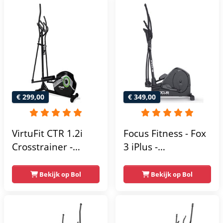
scherm - Zwart
€ 299,00
€ 349,00
VirtuFit CTR 1.2i
Focus Fitness - Fox
Crosstrainer -
3 iPlus -
Hartslagfunctie - 21
Crosstrainer -
Programma's -
Hartslagsensoren -
Bekijk op Bol
Bekijk op Bol
Bluetooth -
24
Crosstrainers
Weerstandsniveaus
Fitness