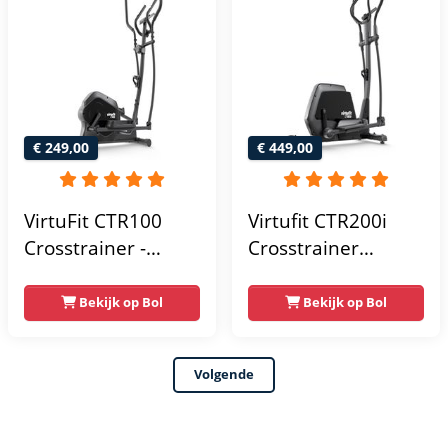
€ 249,00
€ 449,00
VirtuFit CTR100
Virtufit CTR200i
Crosstrainer -
Crosstrainer
Belastbaar tot
Fitness -
120kg - 8
Hartslagfunctie -
Bekijk op Bol
Bekijk op Bol
Weerstandsniveaus
Crosstrainers -
- 4
Bluetooth -
Volgende
trainingsprogrammas
Crosstrainer
- Met tablethouder
Fitness - Max 150kg
- Hartslagsensoren
- 32