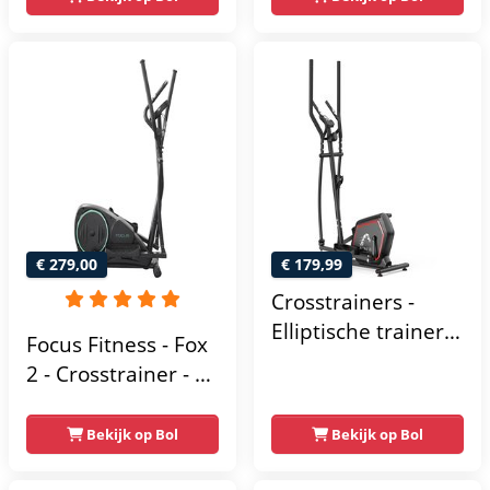
Bluetooth Kinomap
tablethouder -
& Zwift - Fitness
Elliptische Trainer -
Trainer met 24
Hometrainer -
trainingsprogramma’s
Crosstrainer
- Nauwkeurige
Fitness
Hartslagmeter
€ 279,00
€ 179,99
Crosstrainers -
Elliptische trainer
Focus Fitness - Fox
tot 150 kg -
2 - Crosstrainer - 16
Vliegwiel van 10 kg
Trainingsprogramma's
- Magnetische
- 16
Bekijk op Bol
Bekijk op Bol
weerstand met 16
Weerstandsniveaus
niveaus - LCD-