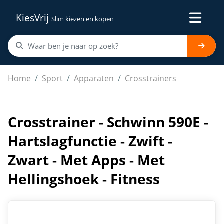
KiesVrij
Slim kiezen en kopen
Crosstrainer - Schwinn 590E - Hartslagfunctie - Zwift - Z
Home
Sport
Apparaten
Crosstrainers
Crosstrainer - Schwinn 590E -
Hartslagfunctie - Zwift -
Zwart - Met Apps - Met
Hellingshoek - Fitness