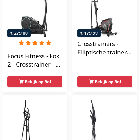
Hartslagmeter
€ 279,00
€ 179,99
Crosstrainers -
Elliptische trainer
Focus Fitness - Fox
tot 150 kg -
2 - Crosstrainer - 16
Vliegwiel van 10 kg
Trainingsprogramma's
- Magnetische
- 16
Bekijk op Bol
Bekijk op Bol
weerstand met 16
Weerstandsniveaus
niveaus - LCD-
scherm - Zwart