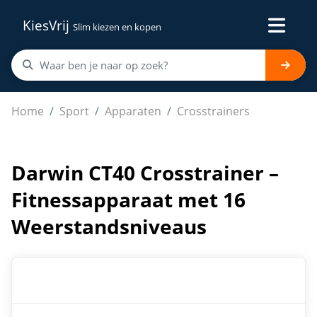
KiesVrij
Slim kiezen en kopen
Darwin CT40 Crosstrainer – Fitnessapparaat met 16 W
Home
Sport
Apparaten
Crosstrainers
Darwin CT40 Crosstrainer –
Fitnessapparaat met 16
Weerstandsniveaus