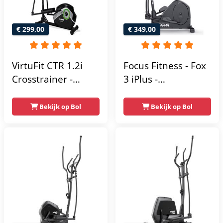
€ 299,00
€ 349,00
VirtuFit CTR 1.2i
Focus Fitness - Fox
Crosstrainer -
3 iPlus -
Hartslagfunctie - 21
Crosstrainer -
Programma's -
Hartslagsensoren -
Bekijk op Bol
Bekijk op Bol
Bluetooth -
24
Crosstrainers
Weerstandsniveaus
Fitness