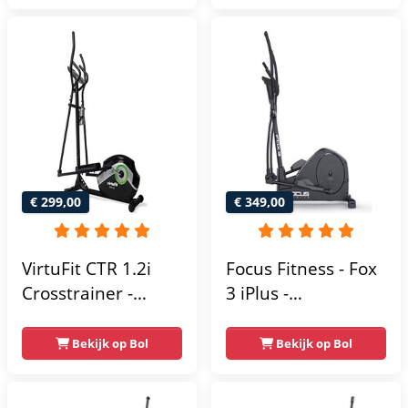
Weerstandsniveaus
niveaus - LCD-
scherm - Zwart
€ 299,00
€ 349,00
VirtuFit CTR 1.2i
Focus Fitness - Fox
Crosstrainer -
3 iPlus -
Hartslagfunctie - 21
Crosstrainer -
Programma's -
Hartslagsensoren -
Bekijk op Bol
Bekijk op Bol
Bluetooth -
24
Crosstrainers
Weerstandsniveaus