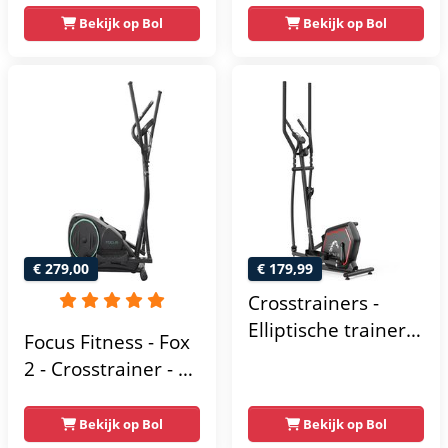
Crosstrainers met
hartslagfunctie en
Bekijk op Bol
Bekijk op Bol
Bluetooth Kinomap
tablethouder -
& Zwift - Fitness
Elliptische Trainer -
Trainer met 24
Hometrainer -
trainingsprogramma’s
Crosstrainer
- Nauwkeurige
Fitness
Hartslagmeter
€ 279,00
€ 179,99
Crosstrainers -
Elliptische trainer
Focus Fitness - Fox
tot 150 kg -
2 - Crosstrainer - 16
Vliegwiel van 10 kg
Trainingsprogramma's
- Magnetische
- 16
Bekijk op Bol
Bekijk op Bol
weerstand met 16