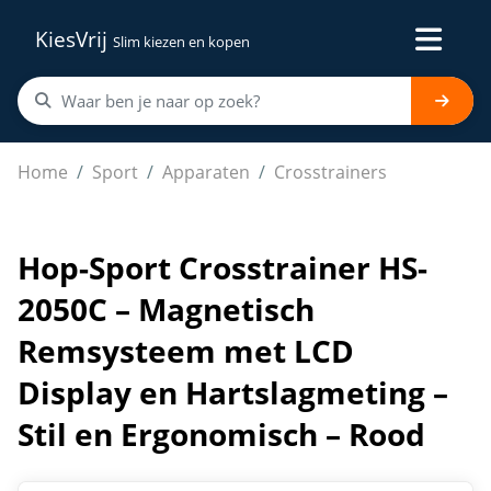
KiesVrij
Slim kiezen en kopen
Hop-Sport Crosstrainer HS-2050C – Magnetisch Remsys
Home
Sport
Apparaten
Crosstrainers
Hop-Sport Crosstrainer HS-
2050C – Magnetisch
Remsysteem met LCD
Display en Hartslagmeting –
Stil en Ergonomisch – Rood