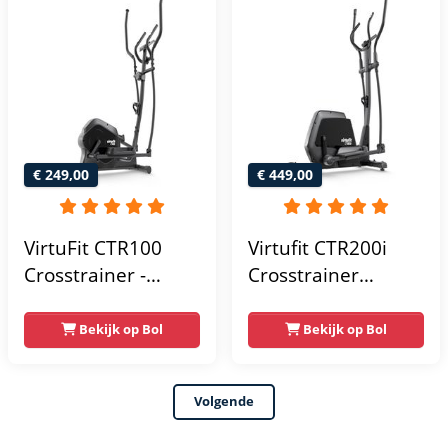
Fitness
€ 249,00
€ 449,00
VirtuFit CTR100
Virtufit CTR200i
Crosstrainer -
Crosstrainer
Belastbaar tot
Fitness -
120kg - 8
Hartslagfunctie -
Bekijk op Bol
Bekijk op Bol
Weerstandsniveaus
Crosstrainers -
- 4
Bluetooth -
Volgende
trainingsprogrammas
Crosstrainer
- Met tablethouder
Fitness - Max 150kg