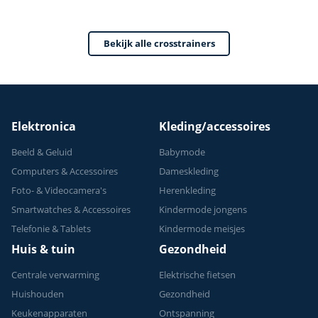
- Hartslagsensoren
- 32
- Crosstrainers
weerstandsniveaus
Bekijk alle crosstrainers
Fitness - 2026
- 24 programma's
model
Elektronica
Kleding/accessoires
Beeld & Geluid
Babymode
Computers & Accessoires
Dameskleding
Foto- & Videocamera's
Herenkleding
Smartwatches & Accessoires
Kindermode jongens
Telefonie & Tablets
Kindermode meisjes
Huis & tuin
Gezondheid
Centrale verwarming
Elektrische fietsen
Huishouden
Gezondheid
Keukenapparaten
Ontspanning