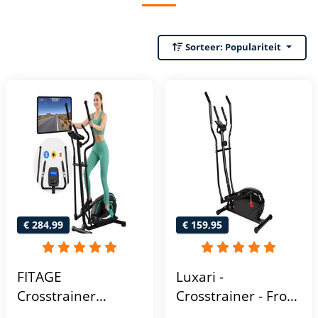
Sorteer:
Populariteit
€ 284,99
€ 159,95
FITAGE
Luxari -
Crosstrainer
Crosstrainer - Front
Geluidsarm -
Driven - Incl.