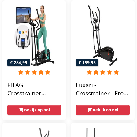
€ 284,99
€ 159,95
FITAGE
Luxari -
Crosstrainer
Crosstrainer - Front
Geluidsarm -
Driven - Incl.
Crosstrainers met
hartslagfunctie en
Bekijk op Bol
Bekijk op Bol
Bluetooth Kinomap
tablethouder -
& Zwift - Fitness
Elliptische Trainer -
Trainer met 24
Hometrainer -