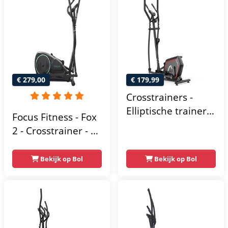
trainingsprogramma’s
Crosstrainer
- Nauwkeurige
Fitness
Hartslagmeter
€ 279,00
€ 179,99
Crosstrainers -
Elliptische trainer
Focus Fitness - Fox
tot 150 kg -
2 - Crosstrainer - 16
Vliegwiel van 10 kg
Trainingsprogramma's
- Magnetische
- 16
Bekijk op Bol
Bekijk op Bol
weerstand met 16
Weerstandsniveaus
niveaus - LCD-
scherm - Zwart