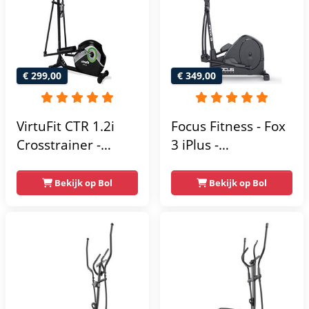
€ 299,00
€ 349,00
VirtuFit CTR 1.2i
Focus Fitness - Fox
Crosstrainer -
3 iPlus -
Hartslagfunctie - 21
Crosstrainer -
Programma's -
Hartslagsensoren -
Bekijk op Bol
Bekijk op Bol
Bluetooth -
24
Crosstrainers
Weerstandsniveaus
Fitness