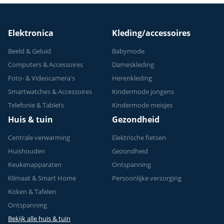
Elektronica
Kleding/accessoires
Beeld & Geluid
Babymode
Computers & Accessoires
Dameskleding
Foto- & Videocamera's
Herenkleding
Smartwatches & Accessoires
Kindermode jongens
Telefonie & Tablets
Kindermode meisjes
Huis & tuin
Gezondheid
Centrale verwarming
Elektrische fietsen
Huishouden
Gezondheid
Keukenapparaten
Ontspanning
Klimaat & Smart Home
Persoonlijke verzorging
Koken & Tafelen
Ontspanning
Bekijk alle huis & tuin