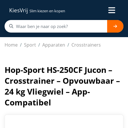
KiesVrij
Slim kiezen en kopen
Hop-Sport HS-250CF Jucon – Crosstrainer – Opvouwbaar 
Home
Sport
Apparaten
Crosstrainers
Hop-Sport HS-250CF Jucon –
Crosstrainer – Opvouwbaar –
24 kg Vliegwiel – App-
Compatibel